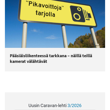
Pääsiäisliikenteessä tarkkana – näillä teillä
kamerat välähtävät
Uusin Caravan-lehti
3/2026