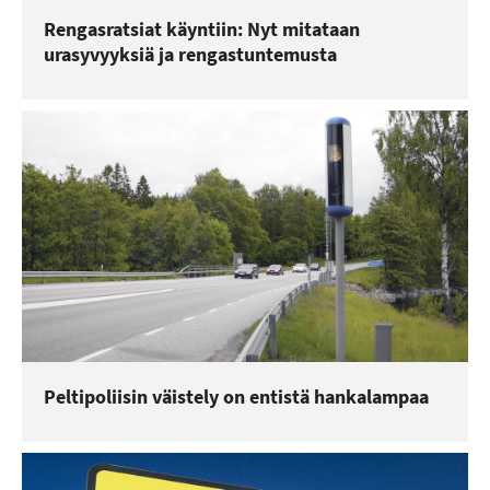
Rengasratsiat käyntiin: Nyt mitataan
urasyvyyksiä ja rengastuntemusta
Peltipoliisin väistely on entistä hankalampaa