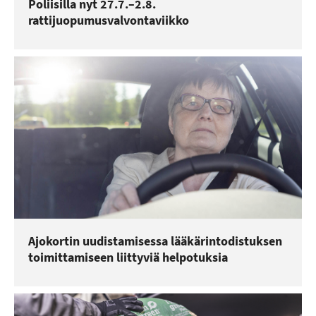
Poliisilla nyt 27.7.–2.8.
rattijuopumusvalvontaviikko
Ajokortin uudistamisessa lääkärintodistuksen
toimittamiseen liittyviä helpotuksia