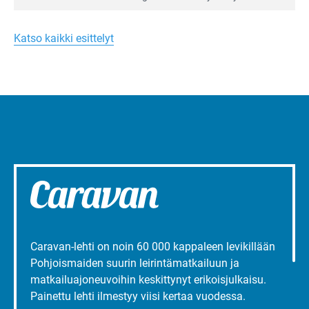
Merellinen
Ruissalo Campingin talvialue­
Margareta
toimintaa.
Turun
Katso kaikki esittelyt
liepeillä
Caravan-lehti on noin 60 000 kappaleen levikillään
Pohjoismaiden suurin leirintämatkailuun ja
matkailuajoneuvoihin keskittynyt erikoisjulkaisu.
Painettu lehti ilmestyy viisi kertaa vuodessa.