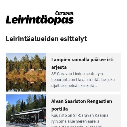
Leirintäalueiden esittelyt
Lampien rannalla pääsee irti
arjesta
Lue
SF-Caravan Liedon seutu ry:n
Leirintäoppaan
Leporanta on tilava leirintäalue, joka
artikkeli:
sijaitsee metsän kes­kellä
Lampien
kirkasvetisen lammen ympärillä. –
rannalla
Lampi on upea ja puhdas, ja se
Aivan Saariston Rengastien
pääsee
tarjoaa ympäris­töineen kauniit
irti
portilla
maisemat ja loistavat virkistäytymis­
arjesta
Lue
mahdollisuudet.
Kuusisto on SF-Caravan Kaarina
Leirintäoppaan
ry:n oma alue meren äärellä
artikkeli: