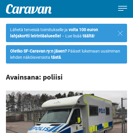
Caravan-
Leirintämatkailun
Siirry
lehti
erikoislehti
suoraan
Lähetä terveisiä toimitukselle ja
voita 100 euron
Sulje
sisältöön
lahjakortti leirintäalueelle!
– Lue lisää
täältä
!
ilmoi
Oletko SF-Caravan ry:n jäsen?
Pääset lukemaan uusimman
lehden näköisversiota
tästä
.
Avainsana: poliisi