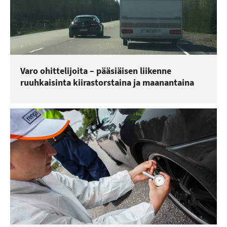
Varo ohittelijoita – pääsiäisen liikenne
ruuhkaisinta kiirastorstaina ja maanantaina