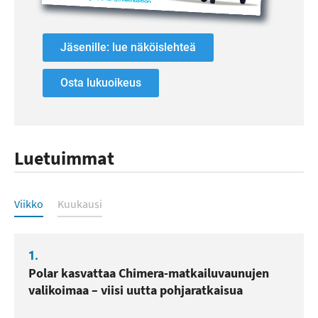
Jäsenille: lue näköislehteä
Osta lukuoikeus
Luetuimmat
Luetuimmat
Viikko
Kuukausi
1.
Polar kasvattaa Chimera-matkailuvaunujen
valikoimaa – viisi uutta pohjaratkaisua