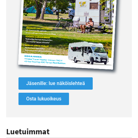
Jäsenille: lue näköislehteä
Osta lukuoikeus
Luetuimmat