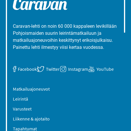
Caravan-lehti on noin 60 000 kappaleen levikillään
Pohjoismaiden suurin leirintämatkailuun ja
matkailuajoneuvoihin keskittynyt erikoisjulkaisu.
Painettu lehti ilmestyy viisi kertaa vuodessa.
Facebook
Twitter
Instagram
YouTube
Matkailuajoneuvot
Leirintä
Varusteet
Liikenne & ajotaito
Tapahtumat