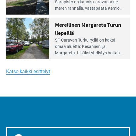
Leirintäoppaan
Sarapisto on kaunis caravan-alue
artikkeli:
meren rannalla, vasta­päätä Kemiön
Yksilöä
saarta. Alueella on 130 sähköllä
huomioivaa
varustettua caravan-paik­kaa sekä
Merellinen Margareta Turun
yhteisöllisyyttä
kymmenen paikkaa ilman sähköä.
liepeillä
Lue
SF-Caravan Turku ry:llä on kaksi
Leirintäoppaan
omaa aluet­ta: Kesäniemi ja
artikkeli:
Margareta. Lisäksi yhdis­tys hoitaa
Merellinen
Ruissalo Campingin talvialue­
Margareta
toimintaa.
Turun
Katso kaikki esittelyt
liepeillä