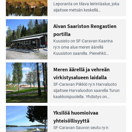
Leirintäoppaan
Leporanta on tilava leirintäalue, joka
artikkeli:
sijaitsee metsän kes­kellä
Lampien
kirkasvetisen lammen ympärillä. –
rannalla
Lampi on upea ja puhdas, ja se
Aivan Saariston Rengastien
pääsee
tarjoaa ympäris­töineen kauniit
irti
portilla
maisemat ja loistavat virkistäytymis­
arjesta
Lue
mahdollisuudet.
Kuusisto on SF-Caravan Kaarina
Leirintäoppaan
ry:n oma alue meren äärellä
artikkeli:
Kuusiston saarella. Pie­nehkö
Aivan
caravan-alue on lapsiystävällinen,
Saariston
rauhallinen ja silmiinpistävän siisti.
Meren äärellä ja vehreän
Rengastien
portilla
virkistysalueen laidalla
Lue
SF-Caravan Piikkiö ry:n Harvaluoto
Leirintäoppaan
sijait­see Harvaluodon saarella Turun
artikkeli:
kaakkois­puolella. Yhdistys on
Meren
vuokrannut käyttöön­sä osan
äärellä
kunnan viiden hehtaarin
Yksilöä huomioivaa
ja
virkistysalueesta.
vehreän
yhteisöllisyyttä
virkistysalueen
Lue
SF-Caravan Sauvon seutu ry:n
laidalla