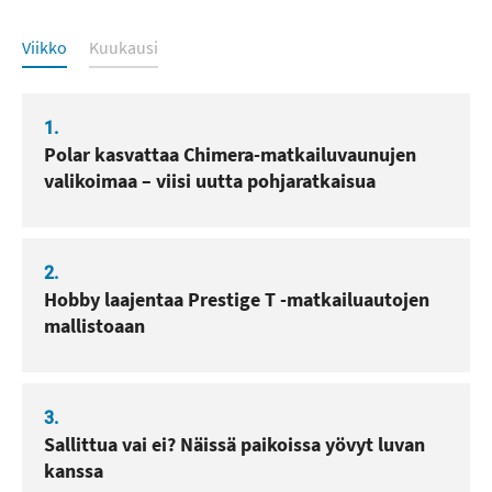
Luetuimmat
Viikko
Kuukausi
1.
Polar kasvattaa Chimera-matkailuvaunujen
valikoimaa – viisi uutta pohjaratkaisua
2.
Hobby laajentaa Prestige T -matkailuautojen
mallistoaan
3.
Sallittua vai ei? Näissä paikoissa yövyt luvan
kanssa