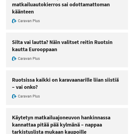
matkailuautokierros sai odottamattoman
käänteen
Caravan Plus
Silta vai lautta? Näin valitset reitin Ruotsin
kautta Eurooppaan
Caravan Plus
Ruotsissa kaikki on karavaanarille liian siistiä
– vai onko?
Caravan Plus
Käytetyn matkailuajoneuvon hankinnassa
kannattaa pitää pää kylmänä – nappaa
tarkistuslista mukaan kaupoille