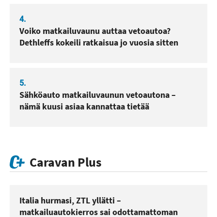
4.
Voiko matkailuvaunu auttaa vetoautoa?
Dethleffs kokeili ratkaisua jo vuosia sitten
5.
Sähköauto matkailuvaunun vetoautona –
nämä kuusi asiaa kannattaa tietää
Caravan Plus
Italia hurmasi, ZTL yllätti –
matkailuautokierros sai odottamattoman