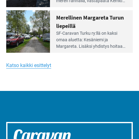
meren rannalla, vasta­päätä Kemiön
Yksilöä
saarta. Alueella on 130 sähköllä
huomioivaa
varustettua caravan-paik­kaa sekä
Merellinen Margareta Turun
yhteisöllisyyttä
kymmenen paikkaa ilman sähköä.
liepeillä
Lue
SF-Caravan Turku ry:llä on kaksi
Leirintäoppaan
omaa aluet­ta: Kesäniemi ja
artikkeli:
Margareta. Lisäksi yhdis­tys hoitaa
Merellinen
Ruissalo Campingin talvialue­
Margareta
toimintaa.
Turun
Katso kaikki esittelyt
liepeillä