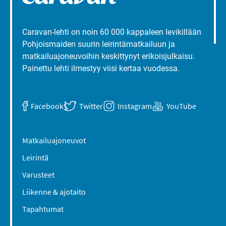
Caravan-lehti on noin 60 000 kappaleen levikillään
Pohjoismaiden suurin leirintämatkailuun ja
matkailuajoneuvoihin keskittynyt erikoisjulkaisu.
Painettu lehti ilmestyy viisi kertaa vuodessa.
Facebook
Twitter
Instagram
YouTube
Matkailuajoneuvot
Leirintä
Varusteet
Liikenne & ajotaito
Tapahtumat