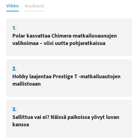
Luetuimmat
Viikko
Kuukausi
1.
Polar kasvattaa Chimera-matkailuvaunujen
valikoimaa – viisi uutta pohjaratkaisua
2.
Hobby laajentaa Prestige T -matkailuautojen
mallistoaan
3.
Sallittua vai ei? Näissä paikoissa yövyt luvan
kanssa