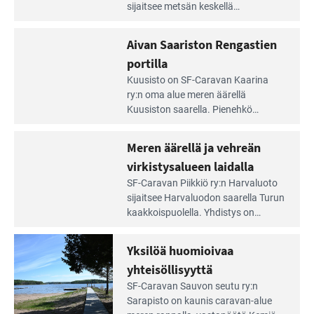
artikkeli:
sijaitsee metsän kes­kellä
Lampien
kirkasvetisen lammen ympärillä. –
rannalla
Lampi on upea ja puhdas, ja se
Aivan Saariston Rengastien
pääsee
tarjoaa ympäris­töineen kauniit
irti
portilla
maisemat ja loistavat virkistäytymis­
arjesta
Lue
mahdollisuudet.
Kuusisto on SF-Caravan Kaarina
Leirintäoppaan
ry:n oma alue meren äärellä
artikkeli:
Kuusiston saarella. Pie­nehkö
Aivan
caravan-alue on lapsiystävällinen,
Saariston
rauhallinen ja silmiinpistävän siisti.
Meren äärellä ja vehreän
Rengastien
portilla
virkistysalueen laidalla
Lue
SF-Caravan Piikkiö ry:n Harvaluoto
Leirintäoppaan
sijait­see Harvaluodon saarella Turun
artikkeli:
kaakkois­puolella. Yhdistys on
Meren
vuokrannut käyttöön­sä osan
äärellä
kunnan viiden hehtaarin
Yksilöä huomioivaa
ja
virkistysalueesta.
vehreän
yhteisöllisyyttä
virkistysalueen
Lue
SF-Caravan Sauvon seutu ry:n
laidalla
Leirintäoppaan
Sarapisto on kaunis caravan-alue
artikkeli: