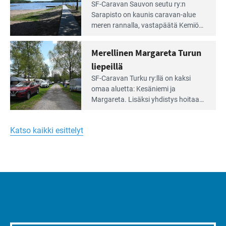
Lue
SF-Caravan Sauvon seutu ry:n
laidalla
Leirintäoppaan
Sarapisto on kaunis caravan-alue
artikkeli:
meren rannalla, vasta­päätä Kemiön
Yksilöä
saarta. Alueella on 130 sähköllä
huomioivaa
varustettua caravan-paik­kaa sekä
Merellinen Margareta Turun
yhteisöllisyyttä
kymmenen paikkaa ilman sähköä.
liepeillä
Lue
SF-Caravan Turku ry:llä on kaksi
Leirintäoppaan
omaa aluet­ta: Kesäniemi ja
artikkeli:
Margareta. Lisäksi yhdis­tys hoitaa
Merellinen
Ruissalo Campingin talvialue­
Margareta
toimintaa.
Turun
Katso kaikki esittelyt
liepeillä