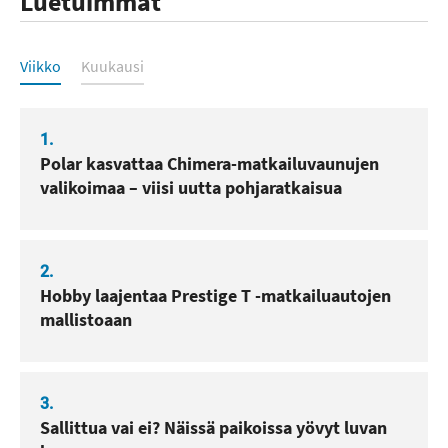
Luetuimmat
Luetuimmat
Viikko
Kuukausi
1.
Polar kasvattaa Chimera-matkailuvaunujen
valikoimaa – viisi uutta pohjaratkaisua
2.
Hobby laajentaa Prestige T -matkailuautojen
mallistoaan
3.
Sallittua vai ei? Näissä paikoissa yövyt luvan