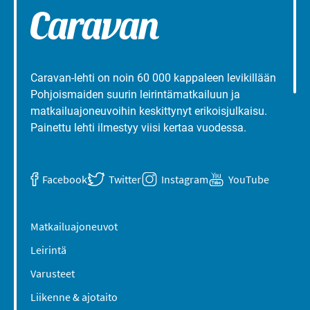
Caravan-lehti on noin 60 000 kappaleen levikillään
Pohjoismaiden suurin leirintämatkailuun ja
matkailuajoneuvoihin keskittynyt erikoisjulkaisu.
Painettu lehti ilmestyy viisi kertaa vuodessa.
Facebook
Twitter
Instagram
YouTube
Matkailuajoneuvot
Leirintä
Varusteet
Liikenne & ajotaito