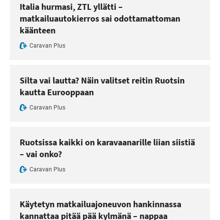
Italia hurmasi, ZTL yllätti –
matkailuautokierros sai odottamattoman
käänteen
Caravan Plus
Silta vai lautta? Näin valitset reitin Ruotsin
kautta Eurooppaan
Caravan Plus
Ruotsissa kaikki on karavaanarille liian siistiä
– vai onko?
Caravan Plus
Käytetyn matkailuajoneuvon hankinnassa
kannattaa pitää pää kylmänä – nappaa