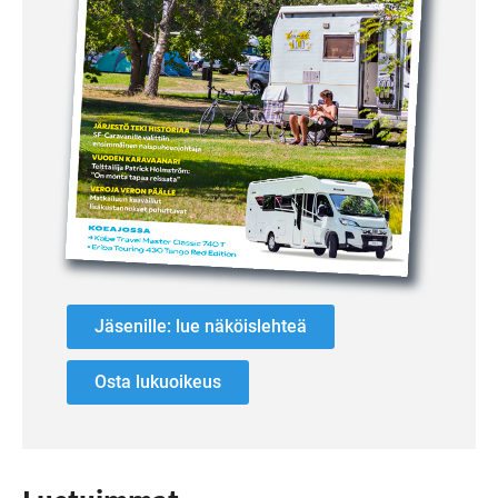
Jäsenille: lue näköislehteä
Osta lukuoikeus