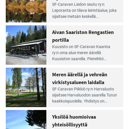
Lue
SF-Caravan Liedon seutu ry:n
Leirintäoppaan
Leporanta on tilava leirintäalue, joka
artikkeli:
sijaitsee metsän kes­kellä
Lampien
kirkasvetisen lammen ympärillä. –
rannalla
Lampi on upea ja puhdas, ja se
Aivan Saariston Rengastien
pääsee
tarjoaa ympäris­töineen kauniit
irti
portilla
maisemat ja loistavat virkistäytymis­
arjesta
Lue
mahdollisuudet.
Kuusisto on SF-Caravan Kaarina
Leirintäoppaan
ry:n oma alue meren äärellä
artikkeli:
Kuusiston saarella. Pie­nehkö
Aivan
caravan-alue on lapsiystävällinen,
Saariston
rauhallinen ja silmiinpistävän siisti.
Meren äärellä ja vehreän
Rengastien
portilla
virkistysalueen laidalla
Lue
SF-Caravan Piikkiö ry:n Harvaluoto
Leirintäoppaan
sijait­see Harvaluodon saarella Turun
artikkeli:
kaakkois­puolella. Yhdistys on
Meren
vuokrannut käyttöön­sä osan
äärellä
kunnan viiden hehtaarin
Yksilöä huomioivaa
ja
virkistysalueesta.
vehreän
yhteisöllisyyttä
virkistysalueen