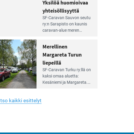
hreän
Yksilöä huomioivaa
rkistysalueen
käyttöön­sä osan kunnan
yhteisöllisyyttä
idalla
viiden hehtaarin
e
virkistysalueesta.
SF-Caravan Sauvon seutu
irintäoppaan
ry:n Sarapisto on kaunis
tikkeli:
caravan-alue meren
silöä
rannalla, vasta­päätä
omioivaa
Kemiön saarta. Alueella
Merellinen
teisöllisyyttä
on 130 sähköllä
Margareta Turun
varustettua caravan-paik­
kaa sekä kymmenen
liepeillä
e
paikkaa ilman sähköä.
SF-Caravan Turku ry:llä on
irintäoppaan
kaksi omaa aluet­ta:
tikkeli:
Kesäniemi ja Margareta.
rellinen
rgareta
Lisäksi yhdis­tys hoitaa
urun
Ruissalo Campingin
epeillä
tso kaikki esittelyt
talvialue­toimintaa.