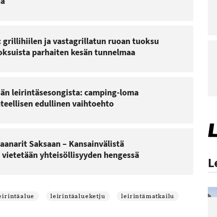
na
grillihiilen ja vastagrillatun ruoan tuoksu
uoksuista parhaiten kesän tunnelmaa
sän leirintäsesongista: camping-loma
teellisen edullinen vaihtoehto
vaanarit Saksaan – Kansainvälistä
 vietetään yhteisöllisyyden hengessä
L
eirintäalue
leirintäalueketju
leirintämatkailu