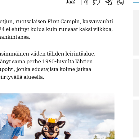
Jaa:
Jaa
Jaa
Jaa
Jaa
Facebookissa
Twitterissä
Telegrammis
WhatsAp
tjun, ruotsalaisen First Campin, kasvuvauhti
4 ei ehtinyt kulua kuin runsaat kaksi viikkoa,
hankintansa.
nsimmäinen viiden tähden leirintäalue,
änyt sama perhe 1960-luvulta lähtien.
polvi, jonka edustajista kolme jatkaa
rtyvällä alueella.