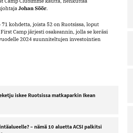
irst Camp Clubimme kautta, hehkuttaa
sjohtaja
Johan Söör
.
 71 kohdetta, joista 52 on Ruotsissa, loput
irst Camp järjesti osakeannin, jolla se keräsi
vuodelle 2024 suunniteltujen investointien
ueketju iskee Ruotsissa matkaparkin Ikean
ntäalueelle? – nämä 10 aluetta ACSI palkitsi