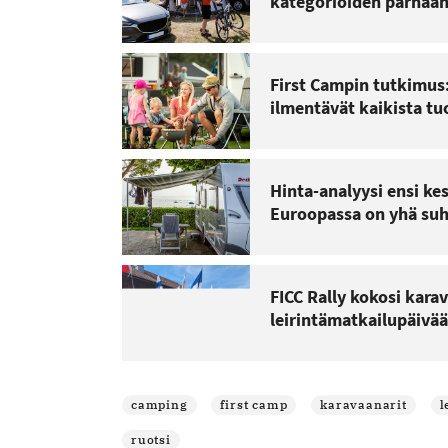
kategorioiden parhaa
First Campin tutkimus: 
ilmentävät kaikista t
Hinta-analyysi ensi ke
Euroopassa on yhä suh
FICC Rally kokosi kara
leirintämatkailupäivää
camping
first camp
karavaanarit
l
ruotsi