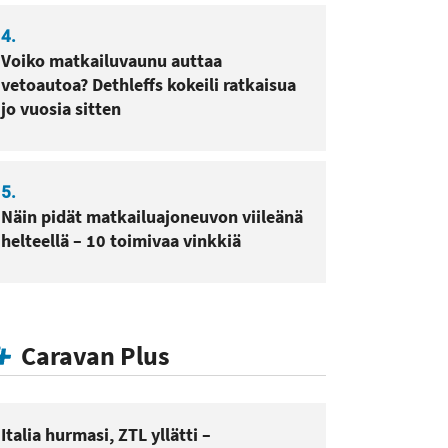
4.
Voiko matkailuvaunu auttaa
vetoautoa? Dethleffs kokeili ratkaisua
jo vuosia sitten
5.
Näin pidät matkailuajoneuvon viileänä
helteellä – 10 toimivaa vinkkiä
Caravan Plus
Italia hurmasi, ZTL yllätti –