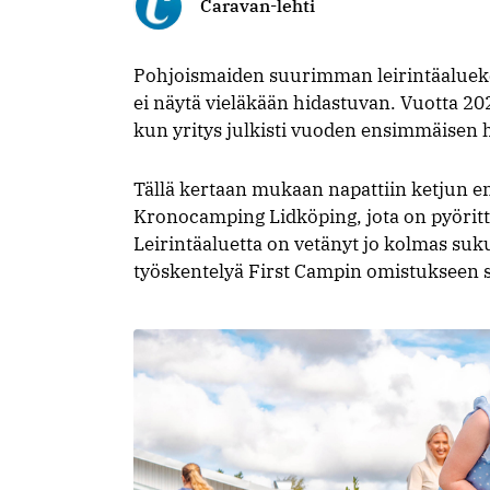
Caravan-lehti
Pohjoismaiden suurimman leirintäalueke
ei näytä vieläkään hidastuvan. Vuotta 202
kun yritys julkisti vuoden ensimmäisen 
Tällä kertaan mukaan napattiin ketjun e
Kronocamping Lidköping, jota on pyöritt
Leirintäaluetta on vetänyt jo kolmas suku
työskentelyä First Campin omistukseen sii