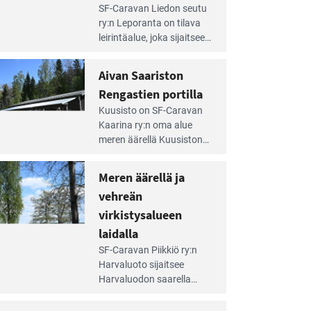
e
SF-Caravan Liedon seutu
irintäoppaan
ry:n Leporanta on tilava
tikkeli:
leirintäalue, joka sijaitsee
mpien
metsän kes­kellä
nnalla
kirkasvetisen lammen
Aivan Saariston
äsee
ympärillä. – Lampi on
i
Rengastien portilla
upea ja puhdas, ja se
jesta
e
tarjoaa ympäris­töineen
Kuusisto on SF-Caravan
irintäoppaan
kauniit maisemat ja
Kaarina ry:n oma alue
tikkeli:
loistavat virkistäytymis­
meren äärellä Kuusiston
van
mahdollisuudet.
saarella. Pie­nehkö
ariston
caravan-alue on
Meren äärellä ja
ngastien
lapsiystävällinen,
rtilla
vehreän
rauhallinen ja
silmiinpistävän siisti.
virkistysalueen
e
laidalla
irintäoppaan
SF-Caravan Piikkiö ry:n
tikkeli:
Harvaluoto sijait­see
eren
Harvaluodon saarella
rellä
Turun kaakkois­puolella.
Yhdistys on vuokrannut