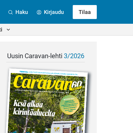
Haku
Kirjaudu
Tilaa
i
Uusin Caravan-lehti
3/2026