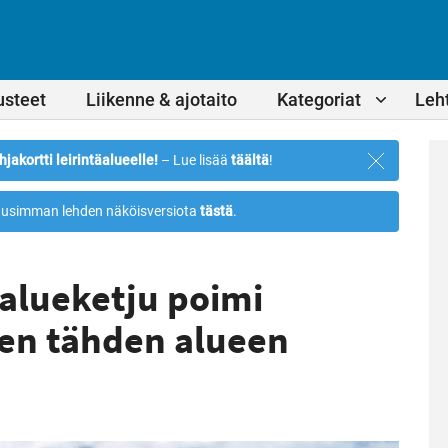
usteet
Liikenne & ajotaito
Kategoriat
Leht
Sulje
hjakortti leirintäalueelle!
– Lue lisää
täältä
!
ilmoitus
usimman lehden näköisversiota
tästä
.
äalueketju poimi
den tähden alueen