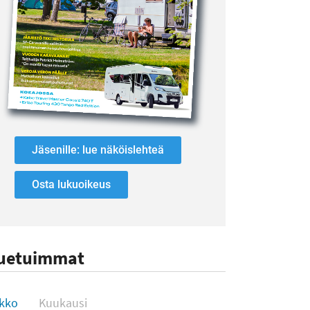
Jäsenille: lue näköislehteä
Osta lukuoikeus
uetuimmat
uetuimmat
ikko
Kuukausi