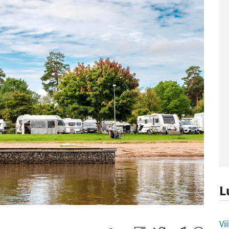
L
L
Vi