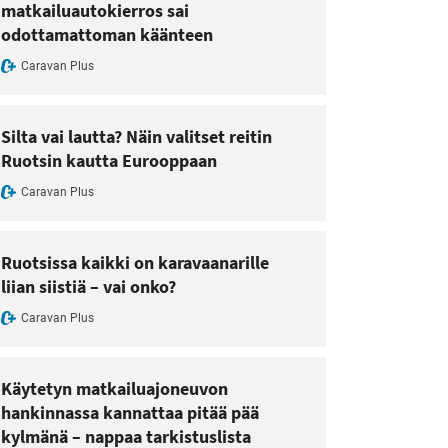
matkailuautokierros sai
odottamattoman käänteen
Caravan Plus
Silta vai lautta? Näin valitset reitin
Ruotsin kautta Eurooppaan
Caravan Plus
Ruotsissa kaikki on karavaanarille
liian siistiä – vai onko?
Caravan Plus
Käytetyn matkailuajoneuvon
hankinnassa kannattaa pitää pää
kylmänä – nappaa tarkistuslista