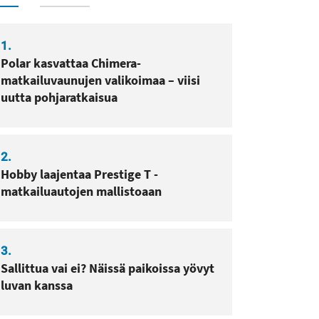
sa
pissa
1.
Polar kasvattaa Chimera-
matkailuvaunujen valikoimaa – viisi
uutta pohjaratkaisua
2.
Hobby laajentaa Prestige T -
matkailuautojen mallistoaan
3.
Sallittua vai ei? Näissä paikoissa yövyt
luvan kanssa