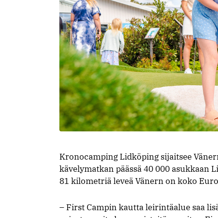
Kronocamping Lidköping sijaitsee Vänern
kävelymatkan päässä 40 000 asukkaan Lid
81 kilometriä leveä Vänern on koko Eur
– First Campin kautta leirintäalue saa lisä