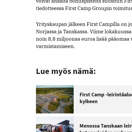
voivat ansaita bonuspisteitä suositun F
tiedotteessa First Camp Groupin toimitu
Yrityskaupan jälkeen First Campilla on jo
Norjassa ja Tanskassa. Viime lokakuussa F
noin 8,8 miljoonaa euroa lisää pääomaa 
varmistamiseen.
Lue myös nämä:
First Camp -leirintäal
kylkeen
Menossa Tanskaan leiri