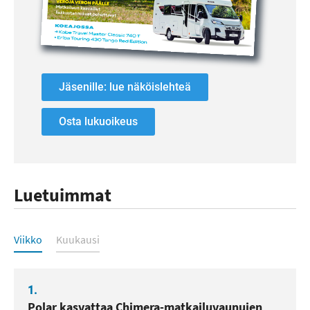
Jäsenille: lue näköislehteä
Osta lukuoikeus
Luetuimmat
Luetuimmat
Viikko
Kuukausi
1.
Polar kasvattaa Chimera-matkailuvaunujen