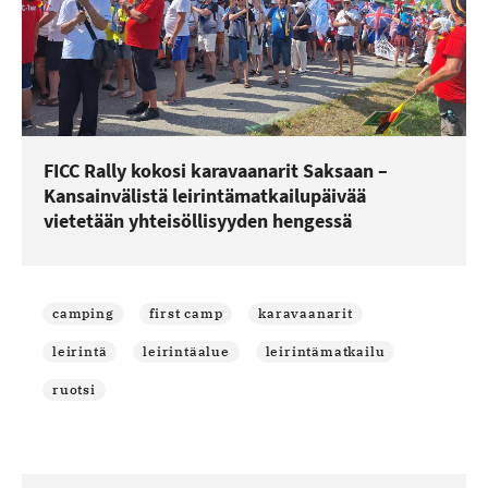
FICC Rally kokosi karavaanarit Saksaan –
Kansainvälistä leirintämatkailupäivää
vietetään yhteisöllisyyden hengessä
camping
first camp
karavaanarit
leirintä
leirintäalue
leirintämatkailu
ruotsi