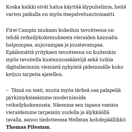
Koska kaikki eivät halua käyttää älypuhelinta, heitä
varten paikalla on myös itsepalveluautomaatti.
First Campin mukaan kokeilun tavoitteena on
tehdä retkeilykokemuksesta vieraiden kannalta
helpompaa, sujuvampaa ja joustavampaa.
Epäilemättä yrityksen tavoitteena on kuitenkin
myös tavoitella kustannussäästöjä sekä tutkia
digitalisoinnin viemistä nykyistä pidemmälle koko
ketjun tarpeita ajatellen.
– Tämä on testi, mutta myös tärkeä osa palapeliä
pyrkimyksissämme modernisoida
retkeilykokemusta. Näemme sen tapana vastata
vieraidemme tarpeisiin uudella ja älykkäällä
tavalla, sanoo tiedotteessa Mellstan kohdepäällikkö
Thomas Pilestam
.