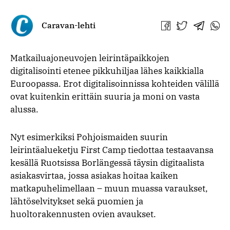
Caravan-lehti
Jaa
Jaa
Jaa
Jaa
Facebookissa
Twitterissä
Telegra
What
Matkailuajoneuvojen leirintäpaikkojen
digitalisointi etenee pikkuhiljaa lähes kaikkialla
Euroopassa. Erot digitalisoinnissa kohteiden välillä
ovat kuitenkin erittäin suuria ja moni on vasta
alussa.
Nyt esimerkiksi Pohjoismaiden suurin
leirintäalueketju First Camp tiedottaa testaavansa
kesällä Ruotsissa Borlängessä täysin digitaalista
asiakasvirtaa, jossa asiakas hoitaa kaiken
matkapuhelimellaan – muun muassa varaukset,
lähtöselvitykset sekä puomien ja
huoltorakennusten ovien avaukset.