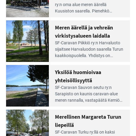
Leirintäoppaan
ry:n oma alue meren äärellä
artikkeli:
Kuusiston saarella. Pie­nehkö
Aivan
caravan-alue on lapsiystävällinen,
Saariston
rauhallinen ja silmiinpistävän siisti.
Meren äärellä ja vehreän
Rengastien
portilla
virkistysalueen laidalla
Lue
SF-Caravan Piikkiö ry:n Harvaluoto
Leirintäoppaan
sijait­see Harvaluodon saarella Turun
artikkeli:
kaakkois­puolella. Yhdistys on
Meren
vuokrannut käyttöön­sä osan
äärellä
kunnan viiden hehtaarin
Yksilöä huomioivaa
ja
virkistysalueesta.
vehreän
yhteisöllisyyttä
virkistysalueen
Lue
SF-Caravan Sauvon seutu ry:n
laidalla
Leirintäoppaan
Sarapisto on kaunis caravan-alue
artikkeli:
meren rannalla, vasta­päätä Kemiön
Yksilöä
saarta. Alueella on 130 sähköllä
huomioivaa
varustettua caravan-paik­kaa sekä
Merellinen Margareta Turun
yhteisöllisyyttä
kymmenen paikkaa ilman sähköä.
liepeillä
Lue
SF-Caravan Turku ry:llä on kaksi