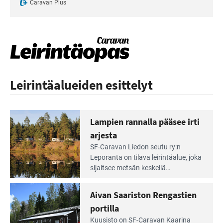
Caravan Plus
Leirintäalueiden esittelyt
Lampien rannalla pääsee irti
arjesta
Lue
SF-Caravan Liedon seutu ry:n
Leirintäoppaan
Leporanta on tilava leirintäalue, joka
artikkeli:
sijaitsee metsän kes­kellä
Lampien
kirkasvetisen lammen ympärillä. –
rannalla
Lampi on upea ja puhdas, ja se
Aivan Saariston Rengastien
pääsee
tarjoaa ympäris­töineen kauniit
irti
portilla
maisemat ja loistavat virkistäytymis­
arjesta
Lue
mahdollisuudet.
Kuusisto on SF-Caravan Kaarina