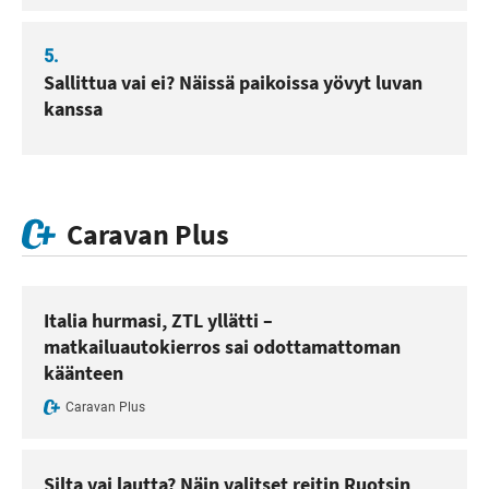
5.
Sallittua vai ei? Näissä paikoissa yövyt luvan
kanssa
Caravan Plus
Italia hurmasi, ZTL yllätti –
matkailuautokierros sai odottamattoman
käänteen
Caravan Plus
Silta vai lautta? Näin valitset reitin Ruotsin