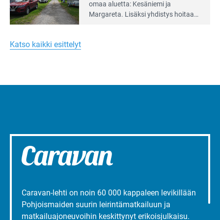
Leirintäoppaan
omaa aluet­ta: Kesäniemi ja
artikkeli:
Margareta. Lisäksi yhdis­tys hoitaa
Merellinen
Ruissalo Campingin talvialue­
Margareta
toimintaa.
Turun
Katso kaikki esittelyt
liepeillä
Caravan-lehti on noin 60 000 kappaleen levikillään
Pohjoismaiden suurin leirintämatkailuun ja
matkailuajoneuvoihin keskittynyt erikoisjulkaisu.