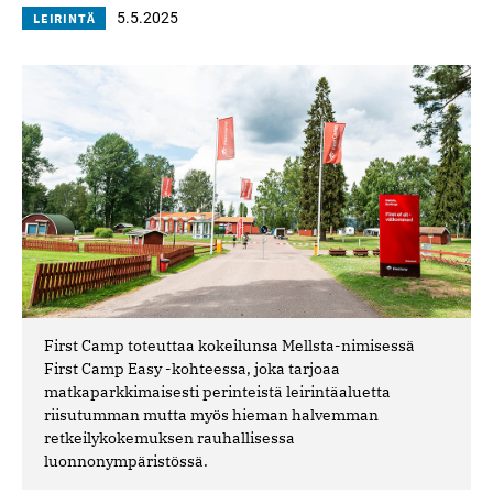
5.5.2025
LEIRINTÄ
First Camp toteuttaa kokeilunsa Mellsta-nimisessä
First Camp Easy -kohteessa, joka tarjoaa
matkaparkkimaisesti perinteistä leirintäaluetta
riisutumman mutta myös hieman halvemman
retkeilykokemuksen rauhallisessa
luonnonympäristössä.