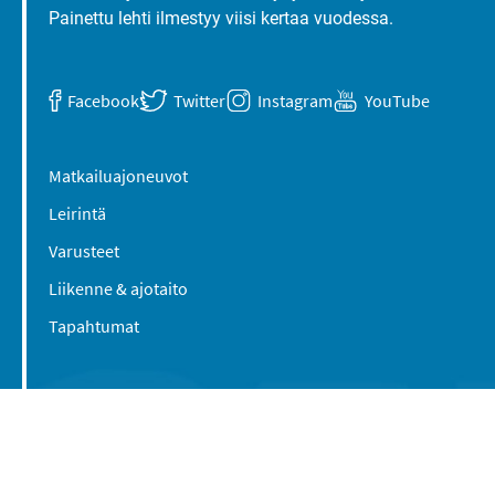
Painettu lehti ilmestyy viisi kertaa vuodessa.
Facebook
Twitter
Instagram
YouTube
Matkailuajoneuvot
Leirintä
Varusteet
Liikenne & ajotaito
Tapahtumat
Suomen Caravan Media Oy
Viipurintie 58
13210 Hämeenlinna