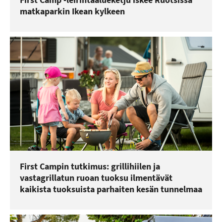
matkaparkin Ikean kylkeen
First Campin tutkimus: grillihiilen ja
vastagrillatun ruoan tuoksu ilmentävät
kaikista tuoksuista parhaiten kesän tunnelmaa