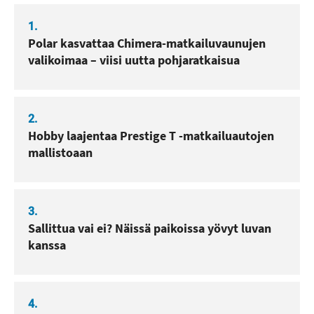
1.
Polar kasvattaa Chimera-matkailuvaunujen
valikoimaa – viisi uutta pohjaratkaisua
2.
Hobby laajentaa Prestige T -matkailuautojen
mallistoaan
3.
Sallittua vai ei? Näissä paikoissa yövyt luvan
kanssa
4.