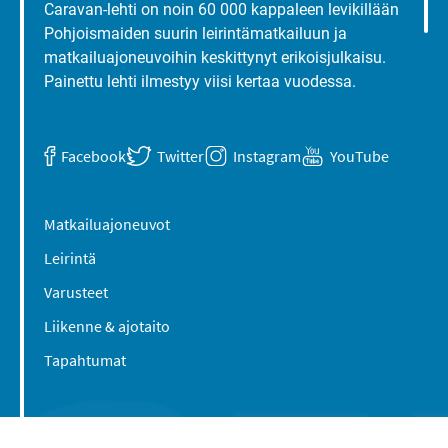
Caravan-lehti on noin 60 000 kappaleen levikillään
Pohjoismaiden suurin leirintämatkailuun ja
matkailuajoneuvoihin keskittynyt erikoisjulkaisu.
Painettu lehti ilmestyy viisi kertaa vuodessa.
Facebook
Twitter
Instagram
YouTube
Matkailuajoneuvot
Leirintä
Varusteet
Liikenne & ajotaito
Tapahtumat
Suomen Caravan Media Oy