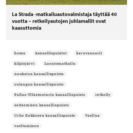
La Strada -matkailuautovalmistaja täyttää 40
vuotta – retkeilyautojen juhlamallit ovat
kaasuttomia
hossa
kansallispuistot
karavaanarit
kilpisjärvi
Luontomatkailu
nuuksion kansallispuisto
oulangan kansallispuisto
Pallas-Yllästunturin kansallispuisto
retkeily
seitsemisen kansallispuisto
Urho Kekkosen kansallispuisto
Vaellus
vaeltaminen