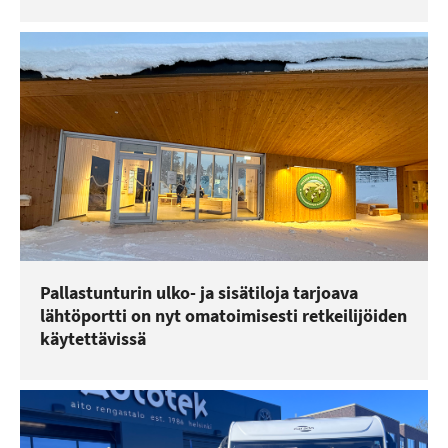
Pallastunturin ulko- ja sisätiloja tarjoava
lähtöportti on nyt omatoimisesti retkeilijöiden
käytettävissä