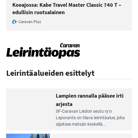
Koeajossa: Kabe Travel Master Classic 740 T –
edullisin ruotsalainen
Caravan Plus
Leirintäalueiden esittelyt
Lampien rannalla pääsee irti
arjesta
Lue
SF-Caravan Liedon seutu ry:n
Leirintäoppaan
Leporanta on tilava leirintäalue, joka
artikkeli:
sijaitsee metsän kes­kellä
Lampien
kirkasvetisen lammen ympärillä. –
rannalla
Lampi on upea ja puhdas, ja se