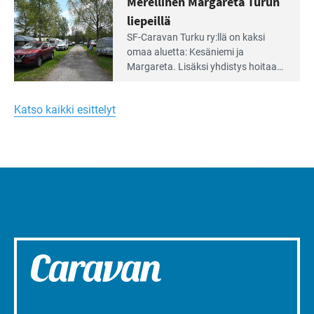
Merellinen Margareta Turun
yhteisöllisyyttä
kymmenen paikkaa ilman sähköä.
liepeillä
Lue
SF-Caravan Turku ry:llä on kaksi
Leirintäoppaan
omaa aluet­ta: Kesäniemi ja
artikkeli:
Margareta. Lisäksi yhdis­tys hoitaa
Merellinen
Ruissalo Campingin talvialue­
Margareta
toimintaa.
Turun
Katso kaikki esittelyt
liepeillä