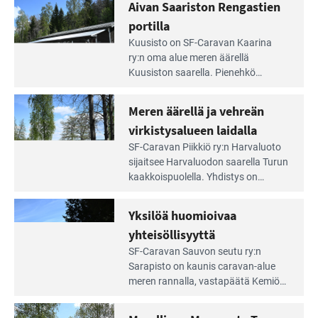
Aivan Saariston Rengastien
pääsee
tarjoaa ympäris­töineen kauniit
irti
portilla
maisemat ja loistavat virkistäytymis­
arjesta
Lue
mahdollisuudet.
Kuusisto on SF-Caravan Kaarina
Leirintäoppaan
ry:n oma alue meren äärellä
artikkeli:
Kuusiston saarella. Pie­nehkö
Aivan
caravan-alue on lapsiystävällinen,
Saariston
rauhallinen ja silmiinpistävän siisti.
Meren äärellä ja vehreän
Rengastien
portilla
virkistysalueen laidalla
Lue
SF-Caravan Piikkiö ry:n Harvaluoto
Leirintäoppaan
sijait­see Harvaluodon saarella Turun
artikkeli:
kaakkois­puolella. Yhdistys on
Meren
vuokrannut käyttöön­sä osan
äärellä
kunnan viiden hehtaarin
Yksilöä huomioivaa
ja
virkistysalueesta.
vehreän
yhteisöllisyyttä
virkistysalueen
Lue
SF-Caravan Sauvon seutu ry:n
laidalla
Leirintäoppaan
Sarapisto on kaunis caravan-alue
artikkeli:
meren rannalla, vasta­päätä Kemiön
Yksilöä
saarta. Alueella on 130 sähköllä
huomioivaa
varustettua caravan-paik­kaa sekä