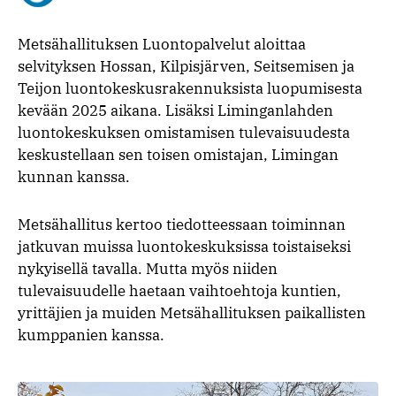
Facebookissa
Twitterissä
Telegra
What
Metsähallituksen Luontopalvelut aloittaa
selvityksen Hossan, Kilpisjärven, Seitsemisen ja
Teijon luontokeskusrakennuksista luopumisesta
kevään 2025 aikana. Lisäksi Liminganlahden
luontokeskuksen omistamisen tulevaisuudesta
keskustellaan sen toisen omistajan, Limingan
kunnan kanssa.
Metsähallitus kertoo tiedotteessaan toiminnan
jatkuvan muissa luontokeskuksissa toistaiseksi
nykyisellä tavalla. Mutta myös niiden
tulevaisuudelle haetaan vaihtoehtoja kuntien,
yrittäjien ja muiden Metsähallituksen paikallisten
kumppanien kanssa.