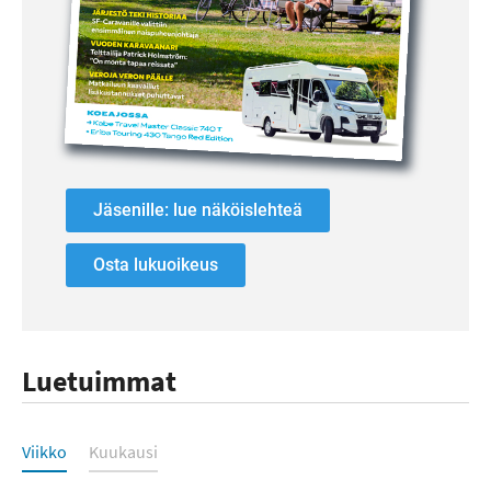
Jäsenille: lue näköislehteä
Osta lukuoikeus
Luetuimmat
Luetuimmat
Viikko
Kuukausi