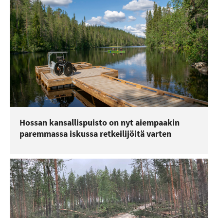
Hossan kansallispuisto on nyt aiempaakin
paremmassa iskussa retkeilijöitä varten