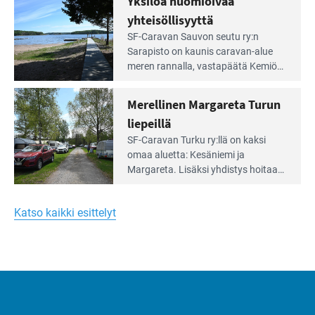
Yksilöä huomioivaa
ja
virkistysalueesta.
vehreän
yhteisöllisyyttä
virkistysalueen
Lue
SF-Caravan Sauvon seutu ry:n
laidalla
Leirintäoppaan
Sarapisto on kaunis caravan-alue
artikkeli:
meren rannalla, vasta­päätä Kemiön
Yksilöä
saarta. Alueella on 130 sähköllä
huomioivaa
varustettua caravan-paik­kaa sekä
Merellinen Margareta Turun
yhteisöllisyyttä
kymmenen paikkaa ilman sähköä.
liepeillä
Lue
SF-Caravan Turku ry:llä on kaksi
Leirintäoppaan
omaa aluet­ta: Kesäniemi ja
artikkeli:
Margareta. Lisäksi yhdis­tys hoitaa
Merellinen
Ruissalo Campingin talvialue­
Margareta
toimintaa.
Turun
Katso kaikki esittelyt
liepeillä