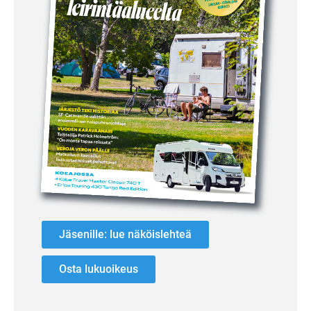
Jäsenille: lue näköislehteä
Osta lukuoikeus