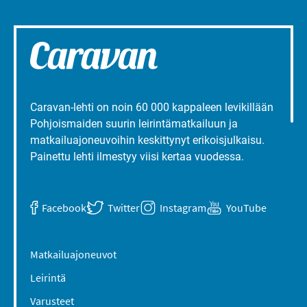
Caravan-lehti on noin 60 000 kappaleen levikillään
Pohjoismaiden suurin leirintämatkailuun ja
matkailuajoneuvoihin keskittynyt erikoisjulkaisu.
Painettu lehti ilmestyy viisi kertaa vuodessa.
Facebook
Twitter
Instagram
YouTube
Matkailuajoneuvot
Leirintä
Varusteet