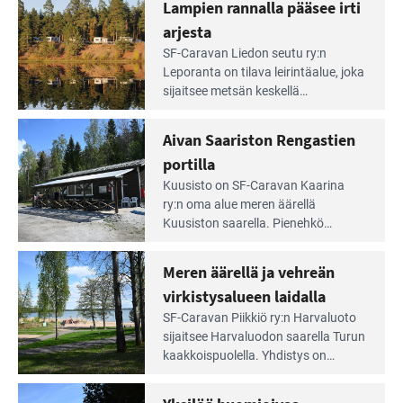
Lampien rannalla pääsee irti
arjesta
Lue
SF-Caravan Liedon seutu ry:n
Leirintäoppaan
Leporanta on tilava leirintäalue, joka
artikkeli:
sijaitsee metsän kes­kellä
Lampien
kirkasvetisen lammen ympärillä. –
rannalla
Lampi on upea ja puhdas, ja se
Aivan Saariston Rengastien
pääsee
tarjoaa ympäris­töineen kauniit
irti
portilla
maisemat ja loistavat virkistäytymis­
arjesta
Lue
mahdollisuudet.
Kuusisto on SF-Caravan Kaarina
Leirintäoppaan
ry:n oma alue meren äärellä
artikkeli:
Kuusiston saarella. Pie­nehkö
Aivan
caravan-alue on lapsiystävällinen,
Saariston
rauhallinen ja silmiinpistävän siisti.
Meren äärellä ja vehreän
Rengastien
portilla
virkistysalueen laidalla
Lue
SF-Caravan Piikkiö ry:n Harvaluoto
Leirintäoppaan
sijait­see Harvaluodon saarella Turun
artikkeli:
kaakkois­puolella. Yhdistys on
Meren
vuokrannut käyttöön­sä osan
äärellä
kunnan viiden hehtaarin