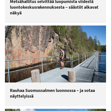
Metsähallitus selvittää luopumista viidestä
luontokeskusrakennuksesta – säästöt alkavat
näkyä
Rauhaa Suomussalmen luonnossa – ja sotaa
näyttelyissä