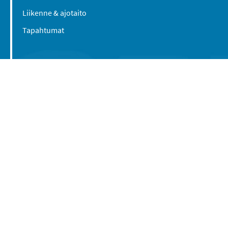
Liikenne & ajotaito
Tapahtumat
Suomen Caravan Media Oy
Viipurintie 58
13210 Hämeenlinna
Yhteystiedot
© 2016-2026 Caravan-lehti / Suomen Caravan
Media Oy
Tietosuojaseloste
Käyttöehdot
Evästeasetukset