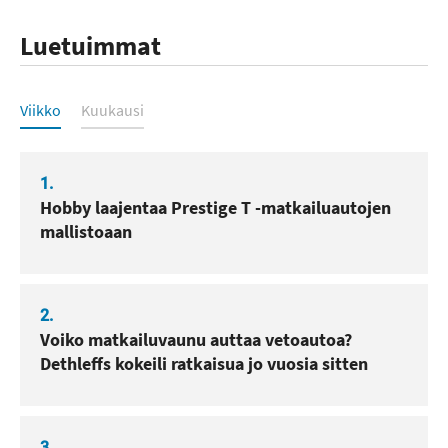
Luetuimmat
Luetuimmat
Viikko
Kuukausi
1.
Hobby laajentaa Prestige T -matkailuautojen
mallistoaan
2.
Voiko matkailuvaunu auttaa vetoautoa?
Dethleffs kokeili ratkaisua jo vuosia sitten
3.