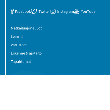
Facebook
Twitter
Instagram
YouTube
Matkailuajoneuvot
Leirintä
Varusteet
Liikenne & ajotaito
Tapahtumat
Suomen Caravan Media Oy
Viipurintie 58
13210 Hämeenlinna