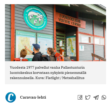
Vuodesta 1977 palvellut vanha Pallastunturin
luontokeskus korvataan nykyistä pienemmällä
rakennuksella. Kuva: Flatlight / Metsähallitus
Caravan-lehti
Jaa
Jaa
Jaa
Jaa
Facebookissa
Twitterissä
Telegra
What