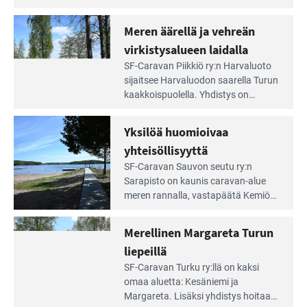
Aivan
caravan-alue on lapsiystävällinen,
Saariston
rauhallinen ja silmiinpistävän siisti.
Meren äärellä ja vehreän
Rengastien
portilla
virkistysalueen laidalla
Lue
SF-Caravan Piikkiö ry:n Harvaluoto
Leirintäoppaan
sijait­see Harvaluodon saarella Turun
artikkeli:
kaakkois­puolella. Yhdistys on
Meren
vuokrannut käyttöön­sä osan
äärellä
kunnan viiden hehtaarin
Yksilöä huomioivaa
ja
virkistysalueesta.
vehreän
yhteisöllisyyttä
virkistysalueen
Lue
SF-Caravan Sauvon seutu ry:n
laidalla
Leirintäoppaan
Sarapisto on kaunis caravan-alue
artikkeli:
meren rannalla, vasta­päätä Kemiön
Yksilöä
saarta. Alueella on 130 sähköllä
huomioivaa
varustettua caravan-paik­kaa sekä
Merellinen Margareta Turun
yhteisöllisyyttä
kymmenen paikkaa ilman sähköä.
liepeillä
Lue
SF-Caravan Turku ry:llä on kaksi
Leirintäoppaan
omaa aluet­ta: Kesäniemi ja
artikkeli:
Margareta. Lisäksi yhdis­tys hoitaa