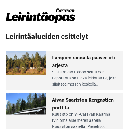
Leirintäalueiden esittelyt
Lampien rannalla pääsee irti
arjesta
Lue
SF-Caravan Liedon seutu ry:n
Leirintäoppaan
Leporanta on tilava leirintäalue, joka
artikkeli:
sijaitsee metsän kes­kellä
Lampien
kirkasvetisen lammen ympärillä. –
rannalla
Lampi on upea ja puhdas, ja se
Aivan Saariston Rengastien
pääsee
tarjoaa ympäris­töineen kauniit
irti
portilla
maisemat ja loistavat virkistäytymis­
arjesta
Lue
mahdollisuudet.
Kuusisto on SF-Caravan Kaarina
Leirintäoppaan
ry:n oma alue meren äärellä
artikkeli:
Kuusiston saarella. Pie­nehkö