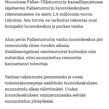
Muoniossa Pallas–Yllästunturin kansallispuistossa
sijaitsevan Pallastunturin luontokeskuksen
rakentamiseen on saatu 1,6 miljoonan euron
rahoitus. Sen turvin on tarkoitus rakentaa uusi
kompakti luontokeskus ja purkaa vanha.
Alun perin Pallastunturin vanha luontokeskus piti
remontoida viime vuoden aikana.
Sisäilmaongelmat osoittautuivat kuitenkin niin
mittaviksi, ettei suunniteltua remonttia
kannattanut toteuttaa.
Vanhaa rakennusta pienemmän ja uusia
toimintakonsepteja sisältävän luontokeskuksen
suunnittelu alkaa välittömästi. Uuden
luontokeskuksen valmistumisaika selviää
suunnittelun yhteydessä.