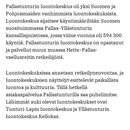
Pallastunturin luontokeskus oli yksi Suomen ja
Pohjoismaiden vanhimmista luontokeskuksista.
Luontokeskus sijaitsee käyntimääriltään Suomen
suosituimmassa Pallas–Yllästunturin
kansallispuistossa, jossa viime vuonna oli 594 300
käyntiä. Pallastunturin luontokeskus on opastanut
ja palvellut muun muassa Hetta–Pallas-
vaellusreitin retkeilijöitä.
Luontokeskuksissa annetaan retkeilyneuvontaa, ja
luontokeskuksien näyttelyt esittelevät paikallista
luontoa ja kulttuuria. Tällä hetkellä
asiakaspalvelua Pallastunturilla saa puhelimitse.
Lähimmät auki olevat luontokeskukset ovat
Tunturi-Lapin luontokeskus ja Yllästunturin
luontokeskus Kellokas.