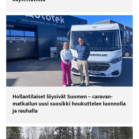
Hollantilaiset löysivät Suomen – caravan-
matkailun uusi suosikki houkuttelee luonnolla
ja rauhalla