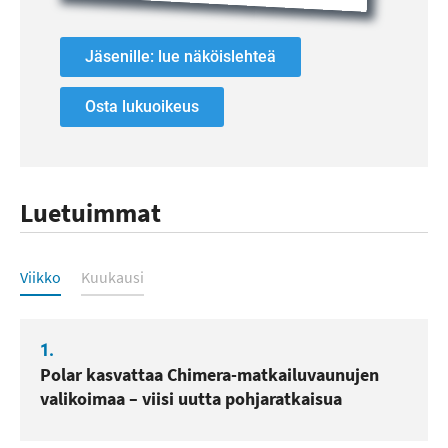
Jäsenille: lue näköislehteä
Osta lukuoikeus
Luetuimmat
Luetuimmat
Viikko
Kuukausi
1.
Polar kasvattaa Chimera-matkailuvaunujen
valikoimaa – viisi uutta pohjaratkaisua