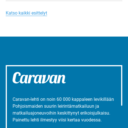
Merellinen
Ruissalo Campingin talvialue­
Margareta
toimintaa.
Turun
Katso kaikki esittelyt
liepeillä
Caravan-lehti on noin 60 000 kappaleen levikillään
Pohjoismaiden suurin leirintämatkailuun ja
matkailuajoneuvoihin keskittynyt erikoisjulkaisu.
Painettu lehti ilmestyy viisi kertaa vuodessa.