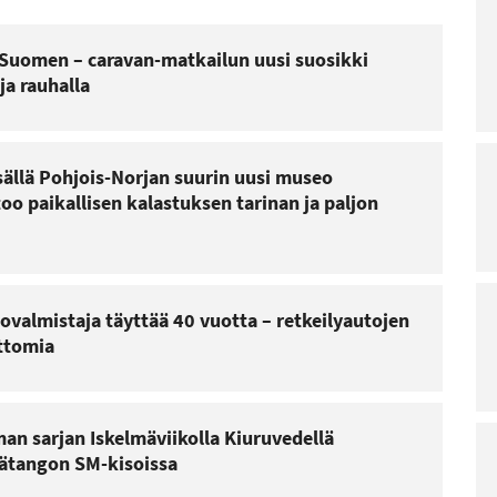
t Suomen – caravan-matkailun uusi suosikki
ja rauhalla
sällä Pohjois-Norjan suurin uusi museo
o paikallisen kalastuksen tarinan ja paljon
ovalmistaja täyttää 40 vuotta – retkeilyautojen
uttomia
an sarjan Iskelmäviikolla Kiuruvedellä
mätangon SM-kisoissa