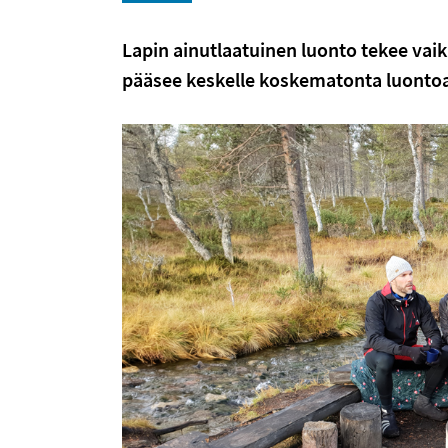
Lapin ainutlaatuinen luonto tekee vai
pääsee keskelle koskematonta luontoa 