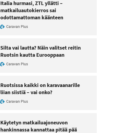
Italia hurmasi, ZTL yllätti –
matkailuautokierros sai
odottamattoman käänteen
Caravan Plus
Silta vai lautta? Näin valitset reitin
Ruotsin kautta Eurooppaan
Caravan Plus
Ruotsissa kaikki on karavaanarille
liian siistiä – vai onko?
Caravan Plus
Käytetyn matkailuajoneuvon
hankinnassa kannattaa pitää pää