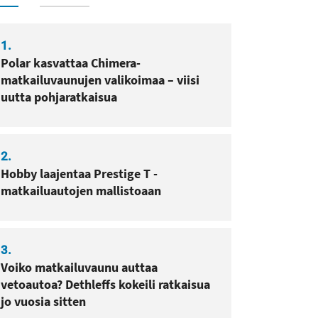
1.
Polar kasvattaa Chimera-
matkailuvaunujen valikoimaa – viisi
uutta pohjaratkaisua
sa
pissa
2.
Hobby laajentaa Prestige T -
matkailuautojen mallistoaan
3.
Voiko matkailuvaunu auttaa
vetoautoa? Dethleffs kokeili ratkaisua
jo vuosia sitten