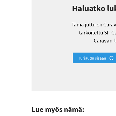
Haluatko lu
Tämä juttu on Carava
tarkoitettu SF-Ca
Caravan-le
Kirjaudu sisään
Lue myös nämä: