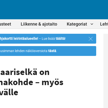
usteet
Liikenne & ajotaito
Kategoriat
Leht
Sulje
hjakortti leirintäalueelle!
– Lue lisää
täältä
!
ilmoitus
usimman lehden näköisversiota
tästä
.
aariselkä on
omakohde – myös
välle