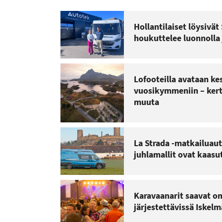
Hollantilaiset löysivä
houkuttelee luonnolla 
Lofooteilla avataan ke
vuosikymmeniin – kerto
muuta
La Strada -matkailuaut
juhlamallit ovat kaas
Karavaanarit saavat om
järjestettävissä Iskel