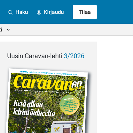
Haku
Kirjaudu
Tilaa
i
Uusin Caravan-lehti
3/2026