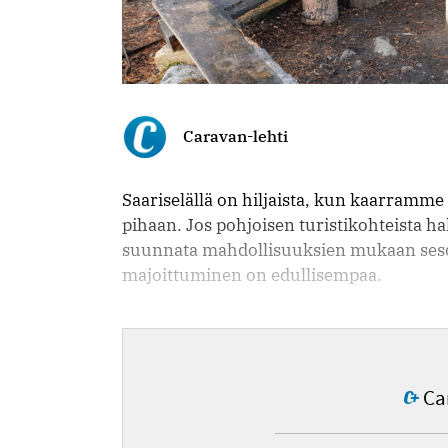
Caravan-lehti
Saariselällä on hiljaista, kun kaarra
pihaan. Jos pohjoisen turistikohteista h
suunnata mahdollisuuksien mukaan seso
majoittuminen on edullisempaa.
Car