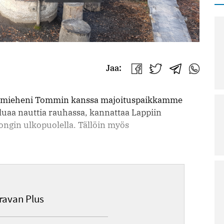
Jaa:
Jaa
Jaa
Jaa
Jaa
Facebookissa
Twitterissä
Telegrammis
WhatsAp
mme mieheni Tommin kanssa majoituspaikkamme
aluaa nauttia rauhassa, kannattaa Lappiin
ngin ulkopuolella. Tällöin myös
avan Plus