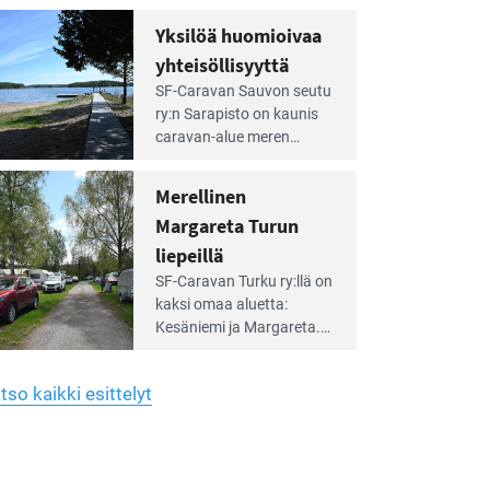
Yhdistys on vuokrannut
hreän
Yksilöä huomioivaa
rkistysalueen
käyttöön­sä osan kunnan
yhteisöllisyyttä
idalla
viiden hehtaarin
e
virkistysalueesta.
SF-Caravan Sauvon seutu
irintäoppaan
ry:n Sarapisto on kaunis
tikkeli:
caravan-alue meren
silöä
rannalla, vasta­päätä
omioivaa
Kemiön saarta. Alueella
Merellinen
teisöllisyyttä
on 130 sähköllä
Margareta Turun
varustettua caravan-paik­
kaa sekä kymmenen
liepeillä
e
paikkaa ilman sähköä.
SF-Caravan Turku ry:llä on
irintäoppaan
kaksi omaa aluet­ta:
tikkeli:
Kesäniemi ja Margareta.
rellinen
rgareta
Lisäksi yhdis­tys hoitaa
urun
Ruissalo Campingin
epeillä
tso kaikki esittelyt
talvialue­toimintaa.