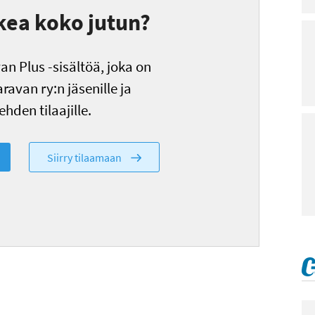
kea koko jutun?
n Plus -sisältöä, joka on
ravan ry:n jäsenille ja
hden tilaajille.
Siirry tilaamaan