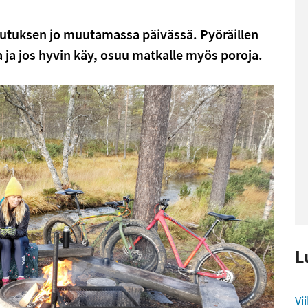
kutuksen jo muutamassa päivässä. Pyöräillen
ja jos hyvin käy, osuu matkalle myös poroja.
L
L
Vi