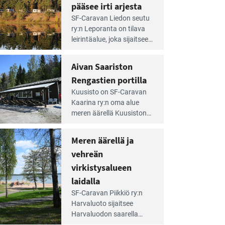
pääsee irti arjesta
e
SF-Caravan Liedon seutu
irintäoppaan
ry:n Leporanta on tilava
tikkeli:
leirintäalue, joka sijaitsee
mpien
metsän kes­kellä
nnalla
kirkasvetisen lammen
Aivan Saariston
äsee
ympärillä. – Lampi on
i
Rengastien portilla
upea ja puhdas, ja se
jesta
e
tarjoaa ympäris­töineen
Kuusisto on SF-Caravan
irintäoppaan
kauniit maisemat ja
Kaarina ry:n oma alue
tikkeli:
loistavat virkistäytymis­
meren äärellä Kuusiston
van
mahdollisuudet.
saarella. Pie­nehkö
ariston
caravan-alue on
Meren äärellä ja
ngastien
lapsiystävällinen,
rtilla
vehreän
rauhallinen ja
silmiinpistävän siisti.
virkistysalueen
e
laidalla
irintäoppaan
SF-Caravan Piikkiö ry:n
tikkeli:
Harvaluoto sijait­see
eren
Harvaluodon saarella
rellä
Turun kaakkois­puolella.