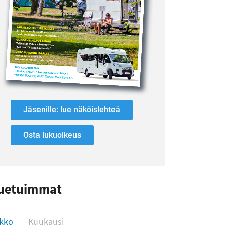
Jäsenille: lue näköislehteä
Osta lukuoikeus
uetuimmat
uetuimmat
ikko
Kuukausi