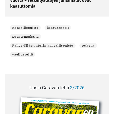
vuotta – retkeilyautojen juhlamallit ovat
kaasuttomia
Kansallispuisto
karavaanarit
Luontomatkailu
Pallas-Yllästunturin kansallispuisto
retkeily
vaellusreitit
Uusin Caravan-lehti
3/2026