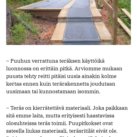
– Puuhun verrattuna teräksen käyttöikä
luonnossa on erittäin pitkä. Arviomme mukaan
puusta tehty reitti pitäisi uusia ainakin kolme
kertaa ennen kuin terärakennetta joudutaan
uusimaan tai kunnostamaan isommin.
– Teräs on kierrätettävä materiaali. Joka paikkaan
sitä emme laita, mutta erityisesti haastavissa
olosuhteissa teräs toimii. Puupitkokset ovat
sateella liukas materiaali, teräsritilät eivät ole.