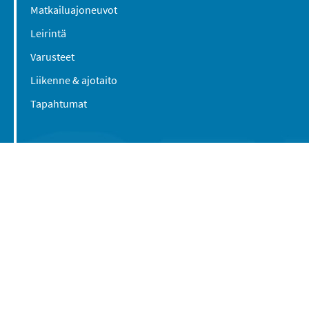
Matkailuajoneuvot
Leirintä
Varusteet
Liikenne & ajotaito
Tapahtumat
Suomen Caravan Media Oy
Viipurintie 58
13210 Hämeenlinna
Yhteystiedot
© 2016-2026 Caravan-lehti / Suomen Caravan
Media Oy