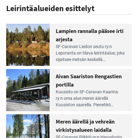
Leirintäalueiden esittelyt
Lampien rannalla pääsee irti
arjesta
Lue
SF-Caravan Liedon seutu ry:n
Leirintäoppaan
Leporanta on tilava leirintäalue, joka
artikkeli:
sijaitsee metsän kes­kellä
Lampien
kirkasvetisen lammen ympärillä. –
rannalla
Lampi on upea ja puhdas, ja se
Aivan Saariston Rengastien
pääsee
tarjoaa ympäris­töineen kauniit
irti
portilla
maisemat ja loistavat virkistäytymis­
arjesta
Lue
mahdollisuudet.
Kuusisto on SF-Caravan Kaarina
Leirintäoppaan
ry:n oma alue meren äärellä
artikkeli:
Kuusiston saarella. Pie­nehkö
Aivan
caravan-alue on lapsiystävällinen,
Saariston
rauhallinen ja silmiinpistävän siisti.
Meren äärellä ja vehreän
Rengastien
portilla
virkistysalueen laidalla
Lue
SF-Caravan Piikkiö ry:n Harvaluoto