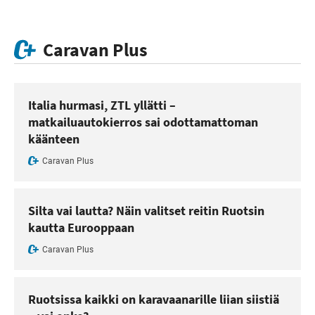
Caravan Plus
Italia hurmasi, ZTL yllätti –
matkailuautokierros sai odottamattoman
käänteen
Caravan Plus
Silta vai lautta? Näin valitset reitin Ruotsin
kautta Eurooppaan
Caravan Plus
Ruotsissa kaikki on karavaanarille liian siistiä