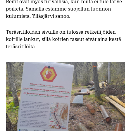
Reitit ovat myös turvallisia, kun niiltä ei tule tarve
poiketa. Samalla estämme suojellun luonnon
kulumista, Ylläsjärvi sanoo.
Teräsritilöiden sivuille on tulossa retkeilijöiden
koirille lankut, sillä koirien tassut eivät aina kestä
teräsritilöitä.