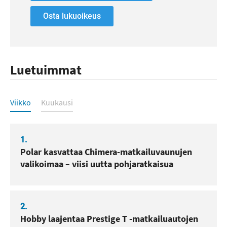
Osta lukuoikeus
Luetuimmat
Luetuimmat
Viikko
Kuukausi
1.
Polar kasvattaa Chimera-matkailuvaunujen
valikoimaa – viisi uutta pohjaratkaisua
2.
Hobby laajentaa Prestige T -matkailuautojen