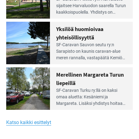
Leirintäoppaan
sijait­see Harvaluodon saarella Turun
artikkeli:
kaakkois­puolella. Yhdistys on
Meren
vuokrannut käyttöön­sä osan
äärellä
kunnan viiden hehtaarin
Yksilöä huomioivaa
ja
virkistysalueesta.
vehreän
yhteisöllisyyttä
virkistysalueen
Lue
SF-Caravan Sauvon seutu ry:n
laidalla
Leirintäoppaan
Sarapisto on kaunis caravan-alue
artikkeli:
meren rannalla, vasta­päätä Kemiön
Yksilöä
saarta. Alueella on 130 sähköllä
huomioivaa
varustettua caravan-paik­kaa sekä
Merellinen Margareta Turun
yhteisöllisyyttä
kymmenen paikkaa ilman sähköä.
liepeillä
Lue
SF-Caravan Turku ry:llä on kaksi
Leirintäoppaan
omaa aluet­ta: Kesäniemi ja
artikkeli:
Margareta. Lisäksi yhdis­tys hoitaa
Merellinen
Ruissalo Campingin talvialue­
Margareta
toimintaa.
Turun
Katso kaikki esittelyt
liepeillä