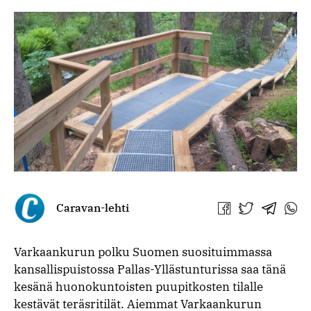
Caravan-lehti
Jaa
Jaa
Jaa
Jaa
Facebookissa
Twitterissä
Telegra
What
Varkaankurun polku Suomen suosituimmassa
kansallispuistossa Pallas-Yllästunturissa saa tänä
kesänä huonokuntoisten puupitkosten tilalle
kestävät teräsritilät. Aiemmat Varkaankurun