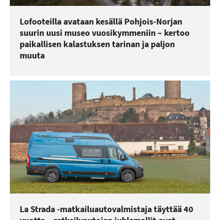
Lofooteilla avataan kesällä Pohjois-Norjan
suurin uusi museo vuosikymmeniin – kertoo
paikallisen kalastuksen tarinan ja paljon
muuta
La Strada -matkailuautovalmistaja täyttää 40