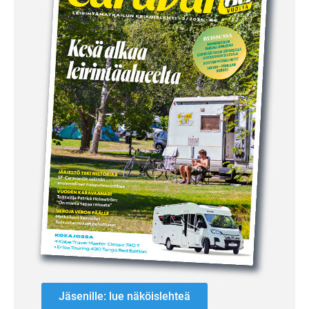
Jäsenille: lue näköislehteä