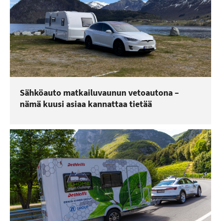
Sähköauto matkailuvaunun vetoautona –
nämä kuusi asiaa kannattaa tietää