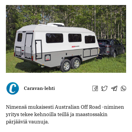
Caravan-lehti
Jaa
Jaa
Jaa
Jaa
Facebookissa
Twitterissä
Telegra
What
Nimensä mukaisesti Australian Off Road -niminen
yritys tekee kehnoilla teillä ja maastossakin
pärjääviä vaunuja.