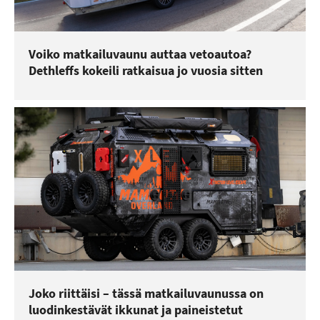
Voiko matkailuvaunu auttaa vetoautoa?
Dethleffs kokeili ratkaisua jo vuosia sitten
Joko riittäisi – tässä matkailuvaunussa on
luodinkestävät ikkunat ja paineistetut