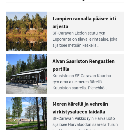
Lampien rannalla pääsee irti
arjesta
Lue
SF-Caravan Liedon seutu ry:n
Leirintäoppaan
Leporanta on tilava leirintäalue, joka
artikkeli:
sijaitsee metsän kes­kellä
Lampien
kirkasvetisen lammen ympärillä. –
rannalla
Lampi on upea ja puhdas, ja se
Aivan Saariston Rengastien
pääsee
tarjoaa ympäris­töineen kauniit
irti
portilla
maisemat ja loistavat virkistäytymis­
arjesta
Lue
mahdollisuudet.
Kuusisto on SF-Caravan Kaarina
Leirintäoppaan
ry:n oma alue meren äärellä
artikkeli:
Kuusiston saarella. Pie­nehkö
Aivan
caravan-alue on lapsiystävällinen,
Saariston
rauhallinen ja silmiinpistävän siisti.
Meren äärellä ja vehreän
Rengastien
portilla
virkistysalueen laidalla
Lue
SF-Caravan Piikkiö ry:n Harvaluoto
Leirintäoppaan
sijait­see Harvaluodon saarella Turun
artikkeli: