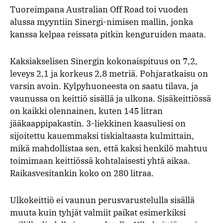
Tuoreimpana Australian Off Road toi vuoden
alussa myyntiin Sinergi-nimisen mallin, jonka
kanssa kelpaa reissata pitkin kenguruiden maata.
Kaksiakselisen Sinergin kokonaispituus on 7,2,
leveys 2,1 ja korkeus 2,8 metriä. Pohjaratkaisu on
varsin avoin. Kylpyhuoneesta on saatu tilava, ja
vaunussa on keittiö sisällä ja ulkona. Sisäkeittiössä
on kaikki olennainen, kuten 145 litran
jääkaappipakastin. 3-liekkinen kaasuliesi on
sijoitettu kauemmaksi tiskialtaasta kulmittain,
mikä mahdollistaa sen, että kaksi henkilö mahtuu
toimimaan keittiössä kohtalaisesti yhtä aikaa.
Raikasvesitankin koko on 280 litraa.
Ulkokeittiö ei vaunun perusvarustelulla sisällä
muuta kuin tyhjät valmiit paikat esimerkiksi