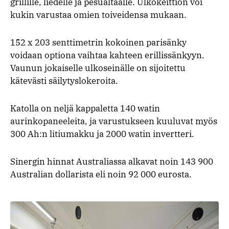
grillille, liedelle ja pesualtaalle. Ulkokeittiön voi
kukin varustaa omien toiveidensa mukaan.
152 x 203 senttimetrin kokoinen parisänky
voidaan optiona vaihtaa kahteen erillissänkyyn.
Vaunun jokaiselle ulkoseinälle on sijoitettu
kätevästi säilytyslokeroita.
Katolla on neljä kappaletta 140 watin
aurinkopaneeleita, ja varustukseen kuuluvat myös
300 Ah:n litiumakku ja 2000 watin invertteri.
Sinergin hinnat Australiassa alkavat noin 143 900
Australian dollarista eli noin 92 000 eurosta.