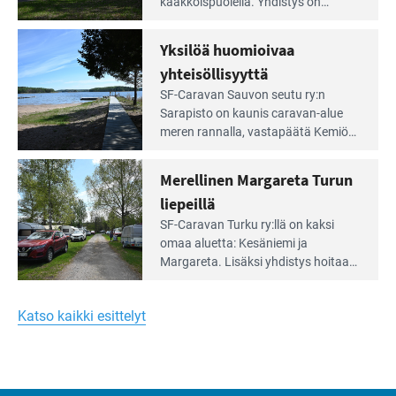
kaakkois­puolella. Yhdistys on
Meren
vuokrannut käyttöön­sä osan
äärellä
kunnan viiden hehtaarin
Yksilöä huomioivaa
ja
virkistysalueesta.
vehreän
yhteisöllisyyttä
virkistysalueen
Lue
SF-Caravan Sauvon seutu ry:n
laidalla
Leirintäoppaan
Sarapisto on kaunis caravan-alue
artikkeli:
meren rannalla, vasta­päätä Kemiön
Yksilöä
saarta. Alueella on 130 sähköllä
huomioivaa
varustettua caravan-paik­kaa sekä
Merellinen Margareta Turun
yhteisöllisyyttä
kymmenen paikkaa ilman sähköä.
liepeillä
Lue
SF-Caravan Turku ry:llä on kaksi
Leirintäoppaan
omaa aluet­ta: Kesäniemi ja
artikkeli:
Margareta. Lisäksi yhdis­tys hoitaa
Merellinen
Ruissalo Campingin talvialue­
Margareta
toimintaa.
Turun
Katso kaikki esittelyt
liepeillä