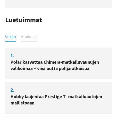
Luetuimmat
Luetuimmat
Viikko
Kuukausi
1.
Polar kasvattaa Chimera-matkailuvaunujen
valikoimaa – viisi uutta pohjaratkaisua
2.
Hobby laajentaa Prestige T -matkailuautojen
mallistoaan