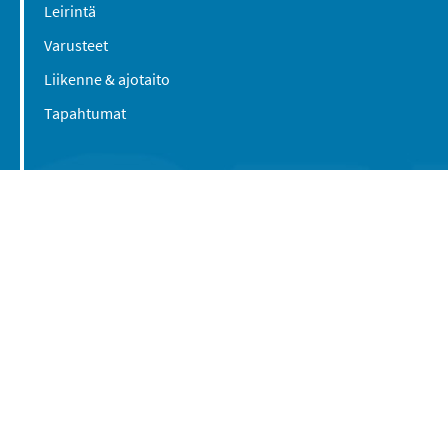
Leirintä
Varusteet
Liikenne & ajotaito
Tapahtumat
Suomen Caravan Media Oy
Viipurintie 58
13210 Hämeenlinna
Yhteystiedot
© 2016-2026 Caravan-lehti / Suomen Caravan
Media Oy