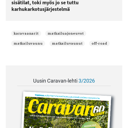
sisätilat, toki myös jo se tuttu
karhukarkotusjärjestelmä
karavaanarit
matkailuajoneuvot
matkailuvaunu
matkailuvaunut
off-road
Uusin Caravan-lehti
3/2026