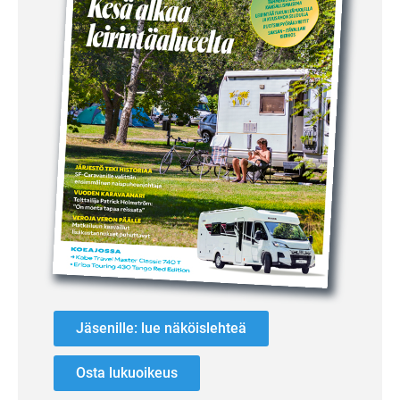
Jäsenille: lue näköislehteä
Osta lukuoikeus