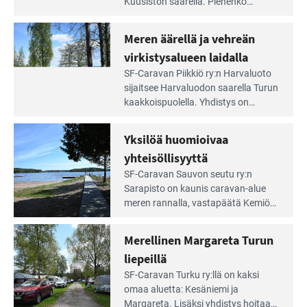
artikkeli:
Kuusiston saarella. Pie­nehkö
Aivan
caravan-alue on lapsiystävällinen,
Saariston
rauhallinen ja silmiinpistävän siisti.
Meren äärellä ja vehreän
Rengastien
portilla
virkistysalueen laidalla
Lue
SF-Caravan Piikkiö ry:n Harvaluoto
Leirintäoppaan
sijait­see Harvaluodon saarella Turun
artikkeli:
kaakkois­puolella. Yhdistys on
Meren
vuokrannut käyttöön­sä osan
äärellä
kunnan viiden hehtaarin
Yksilöä huomioivaa
ja
virkistysalueesta.
vehreän
yhteisöllisyyttä
virkistysalueen
Lue
SF-Caravan Sauvon seutu ry:n
laidalla
Leirintäoppaan
Sarapisto on kaunis caravan-alue
artikkeli:
meren rannalla, vasta­päätä Kemiön
Yksilöä
saarta. Alueella on 130 sähköllä
huomioivaa
varustettua caravan-paik­kaa sekä
Merellinen Margareta Turun
yhteisöllisyyttä
kymmenen paikkaa ilman sähköä.
liepeillä
Lue
SF-Caravan Turku ry:llä on kaksi
Leirintäoppaan
omaa aluet­ta: Kesäniemi ja
artikkeli:
Margareta. Lisäksi yhdis­tys hoitaa