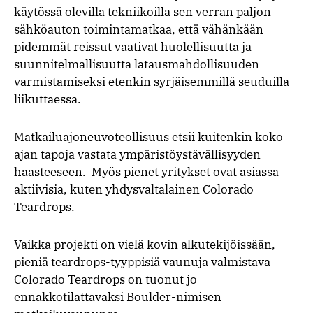
käytössä olevilla tekniikoilla sen verran paljon
sähköauton toimintamatkaa, että vähänkään
pidemmät reissut vaativat huolellisuutta ja
suunnitelmallisuutta latausmahdollisuuden
varmistamiseksi etenkin syrjäisemmillä seuduilla
liikuttaessa.
Matkailuajoneuvoteollisuus etsii kuitenkin koko
ajan tapoja vastata ympäristöystävällisyyden
haasteeseen. Myös pienet yritykset ovat asiassa
aktiivisia, kuten yhdysvaltalainen Colorado
Teardrops.
Vaikka projekti on vielä kovin alkutekijöissään,
pieniä teardrops-tyyppisiä vaunuja valmistava
Colorado Teardrops on tuonut jo
ennakkotilattavaksi Boulder-nimisen