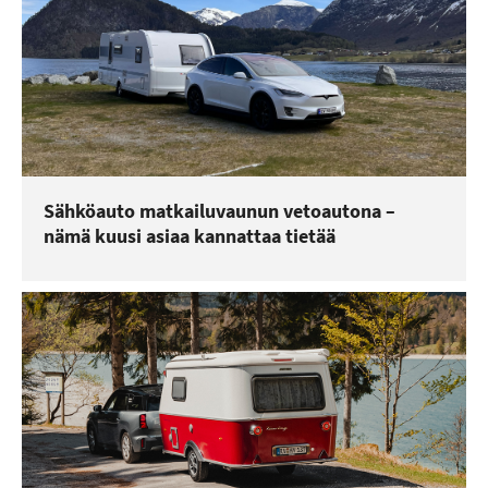
Sähköauto matkailuvaunun vetoautona –
nämä kuusi asiaa kannattaa tietää