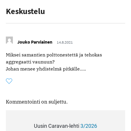
Keskustelu
Jouko Parviainen
14.8.2021
Miksei samantien polttonestettä ja tehokas
aggregaatti vaunuun?
Johan menee yhdistelmä pitkälle…..
Tykkää
Kommentoitu
kertaa
kommentista
Kommentointi on suljettu.
Uusin Caravan-lehti
3/2026