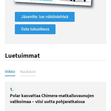
Jäsenille: lue näköislehteä
Osta lukuoikeus
Luetuimmat
Luetuimmat
Viikko
Kuukausi
1.
Polar kasvattaa Chimera-matkailuvaunujen
valikoimaa – viisi uutta pohjaratkaisua