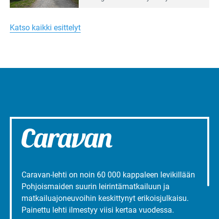
Merellinen
Ruissalo Campingin talvialue­
Margareta
toimintaa.
Turun
Katso kaikki esittelyt
liepeillä
Caravan-lehti on noin 60 000 kappaleen levikillään
Pohjoismaiden suurin leirintämatkailuun ja
matkailuajoneuvoihin keskittynyt erikoisjulkaisu.
Painettu lehti ilmestyy viisi kertaa vuodessa.