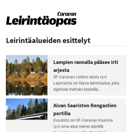
Leirintäalueiden esittelyt
Lampien rannalla pääsee irti
arjesta
Lue
SF-Caravan Liedon seutu ry:n
Leirintäoppaan
Leporanta on tilava leirintäalue, joka
artikkeli:
sijaitsee metsän kes­kellä
Lampien
kirkasvetisen lammen ympärillä. –
rannalla
Lampi on upea ja puhdas, ja se
Aivan Saariston Rengastien
pääsee
tarjoaa ympäris­töineen kauniit
irti
portilla
maisemat ja loistavat virkistäytymis­
arjesta
Lue
mahdollisuudet.
Kuusisto on SF-Caravan Kaarina
Leirintäoppaan
ry:n oma alue meren äärellä