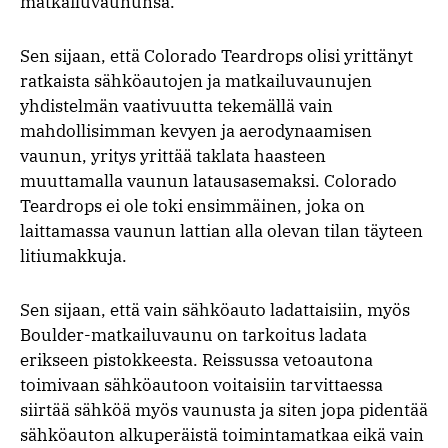
matkailuvaununsa.
Sen sijaan, että Colorado Teardrops olisi yrittänyt
ratkaista sähköautojen ja matkailuvaunujen
yhdistelmän vaativuutta tekemällä vain
mahdollisimman kevyen ja aerodynaamisen
vaunun, yritys yrittää taklata haasteen
muuttamalla vaunun latausasemaksi. Colorado
Teardrops ei ole toki ensimmäinen, joka on
laittamassa vaunun lattian alla olevan tilan täyteen
litiumakkuja.
Sen sijaan, että vain sähköauto ladattaisiin, myös
Boulder-matkailuvaunu on tarkoitus ladata
erikseen pistokkeesta. Reissussa vetoautona
toimivaan sähköautoon voitaisiin tarvittaessa
siirtää sähköä myös vaunusta ja siten jopa pidentää
sähköauton alkuperäistä toimintamatkaa eikä vain