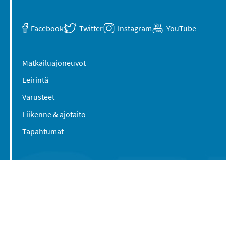
Facebook
Twitter
Instagram
YouTube
Matkailuajoneuvot
Leirintä
Varusteet
Liikenne & ajotaito
Tapahtumat
Suomen Caravan Media Oy
Viipurintie 58
13210 Hämeenlinna