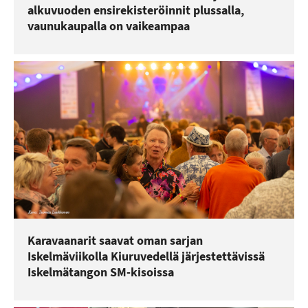
alkuvuoden ensirekisteröinnit plussalla,
vaunukaupalla on vaikeampaa
Karavaanarit saavat oman sarjan
Iskelmäviikolla Kiuruvedellä järjestettävissä
Iskelmätangon SM-kisoissa