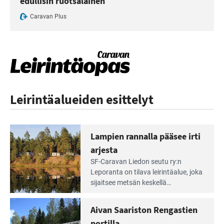
edullisin ruotsalainen
Caravan Plus
Leirintäalueiden esittelyt
Lampien rannalla pääsee irti
arjesta
Lue
SF-Caravan Liedon seutu ry:n
Leirintäoppaan
Leporanta on tilava leirintäalue, joka
artikkeli:
sijaitsee metsän kes­kellä
Lampien
kirkasvetisen lammen ympärillä. –
rannalla
Lampi on upea ja puhdas, ja se
Aivan Saariston Rengastien
pääsee
tarjoaa ympäris­töineen kauniit
irti
portilla