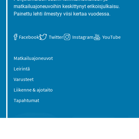
matkailuajoneuvoihin keskittynyt erikoisjulkaisu.
Painettu lehti ilmestyy viisi kertaa vuodessa.
Facebook
Twitter
Instagram
YouTube
Matkailuajoneuvot
Leirintä
Varusteet
Liikenne & ajotaito
Tapahtumat
Suomen Caravan Media Oy