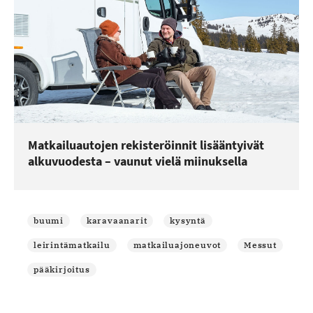
Matkailuautojen rekisteröinnit lisääntyivät
alkuvuodesta – vaunut vielä miinuksella
buumi
karavaanarit
kysyntä
leirintämatkailu
matkailuajoneuvot
Messut
pääkirjoitus