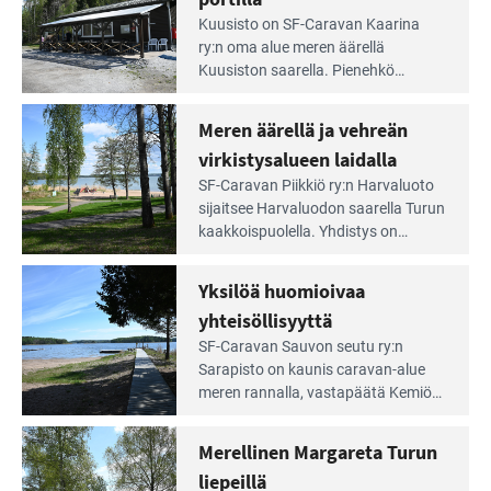
maisemat ja loistavat virkistäytymis­
arjesta
Lue
mahdollisuudet.
Kuusisto on SF-Caravan Kaarina
Leirintäoppaan
ry:n oma alue meren äärellä
artikkeli:
Kuusiston saarella. Pie­nehkö
Aivan
caravan-alue on lapsiystävällinen,
Saariston
rauhallinen ja silmiinpistävän siisti.
Meren äärellä ja vehreän
Rengastien
portilla
virkistysalueen laidalla
Lue
SF-Caravan Piikkiö ry:n Harvaluoto
Leirintäoppaan
sijait­see Harvaluodon saarella Turun
artikkeli:
kaakkois­puolella. Yhdistys on
Meren
vuokrannut käyttöön­sä osan
äärellä
kunnan viiden hehtaarin
Yksilöä huomioivaa
ja
virkistysalueesta.
vehreän
yhteisöllisyyttä
virkistysalueen
Lue
SF-Caravan Sauvon seutu ry:n
laidalla
Leirintäoppaan
Sarapisto on kaunis caravan-alue
artikkeli:
meren rannalla, vasta­päätä Kemiön
Yksilöä
saarta. Alueella on 130 sähköllä
huomioivaa
varustettua caravan-paik­kaa sekä
Merellinen Margareta Turun
yhteisöllisyyttä
kymmenen paikkaa ilman sähköä.
liepeillä