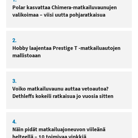
Polar kasvattaa Chimera-matkailuvaunujen
valikoimaa – viisi uutta pohjaratkaisua
2.
Hobby laajentaa Prestige T -matkailuautojen
mallistoaan
3.
Voiko matkailuvaunu auttaa vetoautoa?
Dethleffs kokeili ratkaisua jo vuosia sitten
4.
Näin pidät matkailuajoneuvon viileänä
helteellä – 10 toimivaa vinkkiä