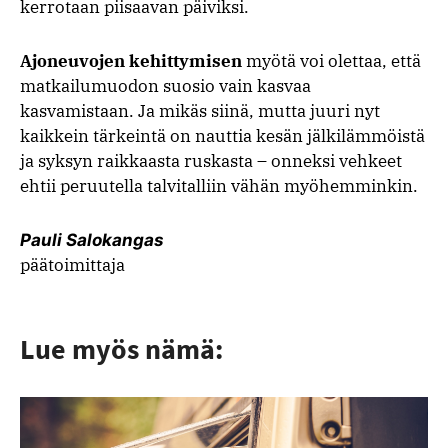
kerrotaan piisaavan päiviksi.
Ajoneuvojen kehittymisen
myötä voi olettaa, että
matkailumuodon suosio vain kasvaa
kasvamistaan. Ja mikäs siinä, mutta juuri nyt
kaikkein tärkeintä on nauttia kesän jälkilämmöistä
ja syksyn raikkaasta ruskasta – onneksi vehkeet
ehtii peruutella talvitalliin vähän myöhemminkin.
Pauli Salokangas
päätoimittaja
Lue myös nämä: