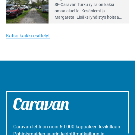
Lue
SF-Caravan Turku ry:llä on kaksi
Leirintäoppaan
omaa aluet­ta: Kesäniemi ja
artikkeli:
Margareta. Lisäksi yhdis­tys hoitaa
Merellinen
Ruissalo Campingin talvialue­
Margareta
toimintaa.
Turun
Katso kaikki esittelyt
liepeillä
Caravan-lehti on noin 60 000 kappaleen levikillään
Pohjoismaiden suurin leirintämatkailuun ja