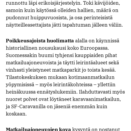
runnottu läpi erikoisjärjestelyin. Toki kävijöiden,
samoin kuin käytössä olleiden hallien, määrä on
pudonnut huippuvuosista, ja osa perinteisistä
näytteilleasettajista jätti tapahtuman jälleen väliin.
Poikkeusajoista huolimatta
alalla on käynnissä
historiallinen nousukausi koko Euroopassa.
Suomessakin buumi tyhjensi kauppiaiden pihat
matkailuajoneuvoista ja täytti leirintäalueet sekä
vinhasti yleistyneet matkaparkit jo toista kesää.
Tilastokeskuksen mukaan kotimaanmatkailun
yöpymisissä – myös leirintäkohteissa – yllettiin
heinäkuussa ennätyslukemiin. Ilahduttavasti myös
nuoret polvet ovat löytäneet karavaanimatkailun,
ja SF-Caravanilla on jäseniä enemmän kuin
koskaan.
Matkailuajoneuvojen kova
kysyntä on nostanut