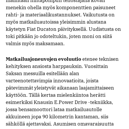
mainitaan hintapompun tehostajana kovan
menekin ohella myös komponenttien paisuneet
rahti- ja materiaalikustannukset. Vaikutusta on
myös matkailuautoissa yleisimmin alustana
käytetyn Fiat Ducaton päivityksellä. Uudistusta on
toki pitkään jo odoteltukin, joten moni on siitä
valmis myös maksamaan.
Matkailuajoneuvojen evoluutio
etenee teknisen
kehityksen ansiosta harppauksin. Vuosittain
Saksan messuilla esitellään alan
varteenotettavimpia innovaatioita, joista
pätevimmät yleistyvät aikanaan laajamittaiseen
käyttöön. Tällä kertaa mielenkiintoa herätti
esimerkiksi Knausin E.Power Drive -tekniikka,
jossa bensamoottori lataa matkailuautolle
akkuineen jopa 90 kilometrin kantaman, siis
sähköllä ajettavaksi. Asumisen omavaraisuutta