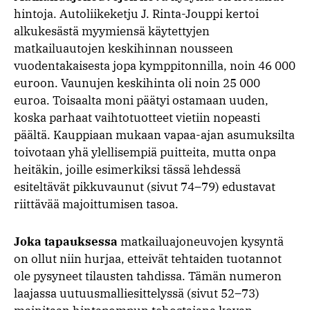
hintoja. Autoliikeketju J. Rinta-Jouppi kertoi
alkukesästä myymiensä käytettyjen
matkailuautojen keskihinnan nousseen
vuodentakaisesta jopa kymppitonnilla, noin 46 000
euroon. Vaunujen keskihinta oli noin 25 000
euroa. Toisaalta moni päätyi ostamaan uuden,
koska parhaat vaihtotuotteet vietiin nopeasti
päältä. Kauppiaan mukaan vapaa-ajan asumuksilta
toivotaan yhä ylellisempiä puitteita, mutta onpa
heitäkin, joille esimerkiksi tässä lehdessä
esiteltävät pikkuvaunut (sivut 74–79) edustavat
riittävää majoittumisen tasoa.
Joka tapauksessa
matkailuajoneuvojen kysyntä
on ollut niin hurjaa, etteivät tehtaiden tuotannot
ole pysyneet tilausten tahdissa. Tämän numeron
laajassa uutuusmalliesittelyssä (sivut 52–73)