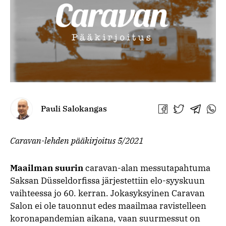
Pauli Salokangas
Jaa
Jaa
Jaa
Jaa
Facebookissa
Twitterissä
Telegra
What
Caravan-lehden pääkirjoitus 5/2021
Maailman suurin
caravan-alan messutapahtuma
Saksan Düsseldorfissa järjestettiin elo-syyskuun
vaihteessa jo 60. kerran. Jokasyksyinen Caravan
Salon ei ole tauonnut edes maailmaa ravistelleen
koronapandemian aikana, vaan suurmessut on