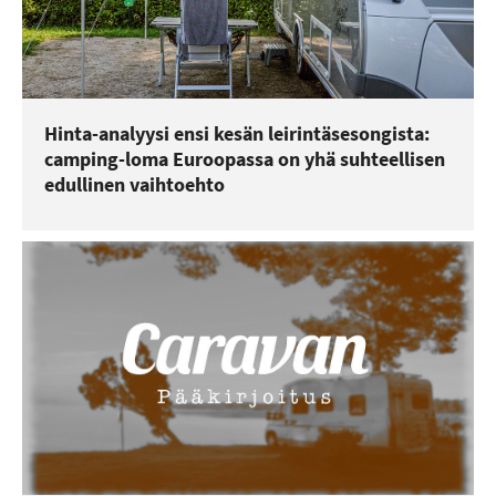
Hinta-analyysi ensi kesän leirintäsesongista:
camping-loma Euroopassa on yhä suhteellisen
edullinen vaihtoehto