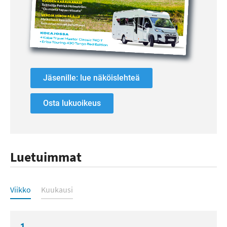
Jäsenille: lue näköislehteä
Osta lukuoikeus
Luetuimmat
Luetuimmat
Viikko
Kuukausi
1.