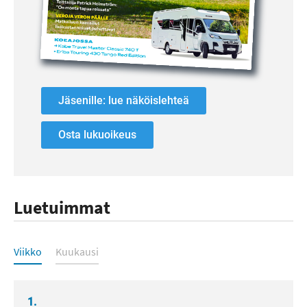
Jäsenille: lue näköislehteä
Osta lukuoikeus
Luetuimmat
Luetuimmat
Viikko
Kuukausi
1.