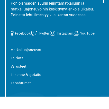
Pohjoismaiden suurin leirintämatkailuun ja
matkailuajoneuvoihin keskittynyt erikoisjulkaisu.
Painettu lehti ilmestyy viisi kertaa vuodessa.
Facebook
Twitter
Instagram
YouTube
Matkailuajoneuvot
Leirintä
Varusteet
Liikenne & ajotaito
Tapahtumat
Suomen Caravan Media Oy