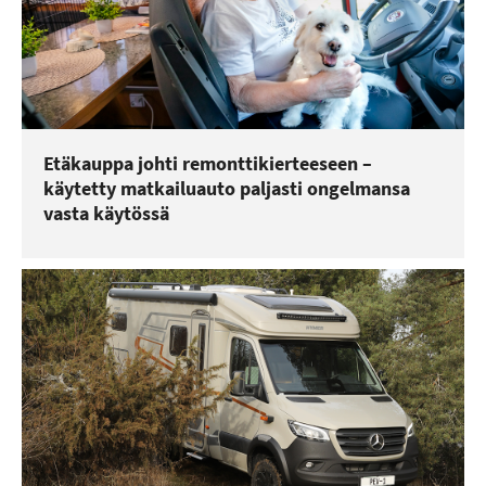
Etäkauppa johti remonttikierteeseen –
käytetty matkailuauto paljasti ongelmansa
vasta käytössä