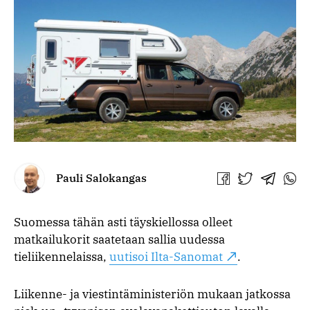
Pauli Salokangas
Jaa
Jaa
Jaa
Jaa
Facebookissa
Twitterissä
Telegra
What
Suomessa tähän asti täyskiellossa olleet
matkailukorit saatetaan sallia uudessa
tieliikennelaissa,
uutisoi Ilta-Sanomat
.
Liikenne- ja viestintäministeriön mukaan jatkossa