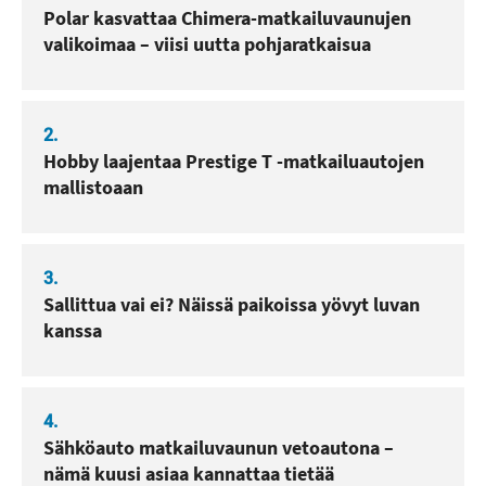
Polar kasvattaa Chimera-matkailuvaunujen
valikoimaa – viisi uutta pohjaratkaisua
2.
Hobby laajentaa Prestige T -matkailuautojen
mallistoaan
3.
Sallittua vai ei? Näissä paikoissa yövyt luvan
kanssa
4.
Sähköauto matkailuvaunun vetoautona –
nämä kuusi asiaa kannattaa tietää