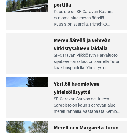
irti
portilla
maisemat ja loistavat virkistäytymis­
arjesta
Lue
mahdollisuudet.
Kuusisto on SF-Caravan Kaarina
Leirintäoppaan
ry:n oma alue meren äärellä
artikkeli:
Kuusiston saarella. Pie­nehkö
Aivan
caravan-alue on lapsiystävällinen,
Saariston
rauhallinen ja silmiinpistävän siisti.
Meren äärellä ja vehreän
Rengastien
portilla
virkistysalueen laidalla
Lue
SF-Caravan Piikkiö ry:n Harvaluoto
Leirintäoppaan
sijait­see Harvaluodon saarella Turun
artikkeli:
kaakkois­puolella. Yhdistys on
Meren
vuokrannut käyttöön­sä osan
äärellä
kunnan viiden hehtaarin
Yksilöä huomioivaa
ja
virkistysalueesta.
vehreän
yhteisöllisyyttä
virkistysalueen
Lue
SF-Caravan Sauvon seutu ry:n
laidalla
Leirintäoppaan
Sarapisto on kaunis caravan-alue
artikkeli:
meren rannalla, vasta­päätä Kemiön
Yksilöä
saarta. Alueella on 130 sähköllä
huomioivaa
varustettua caravan-paik­kaa sekä
Merellinen Margareta Turun
yhteisöllisyyttä
kymmenen paikkaa ilman sähköä.