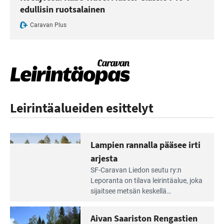
edullisin ruotsalainen
Caravan Plus
Leirintäalueiden esittelyt
Lampien rannalla pääsee irti
arjesta
Lue
SF-Caravan Liedon seutu ry:n
Leirintäoppaan
Leporanta on tilava leirintäalue, joka
artikkeli:
sijaitsee metsän kes­kellä
Lampien
kirkasvetisen lammen ympärillä. –
rannalla
Lampi on upea ja puhdas, ja se
Aivan Saariston Rengastien
pääsee
tarjoaa ympäris­töineen kauniit