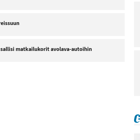
 reissuun
i sallisi matkailukorit avolava-autoihin