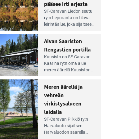
pääsee irti arjesta
e
SF-Caravan Liedon seutu
irintäoppaan
ry:n Leporanta on tilava
tikkeli:
leirintäalue, joka sijaitsee
mpien
metsän kes­kellä
nnalla
kirkasvetisen lammen
Aivan Saariston
äsee
ympärillä. – Lampi on
i
Rengastien portilla
upea ja puhdas, ja se
jesta
e
tarjoaa ympäris­töineen
Kuusisto on SF-Caravan
irintäoppaan
kauniit maisemat ja
Kaarina ry:n oma alue
tikkeli:
loistavat virkistäytymis­
meren äärellä Kuusiston
van
mahdollisuudet.
saarella. Pie­nehkö
ariston
caravan-alue on
Meren äärellä ja
ngastien
lapsiystävällinen,
rtilla
vehreän
rauhallinen ja
silmiinpistävän siisti.
virkistysalueen
e
laidalla
irintäoppaan
SF-Caravan Piikkiö ry:n
tikkeli:
Harvaluoto sijait­see
eren
Harvaluodon saarella
rellä
Turun kaakkois­puolella.