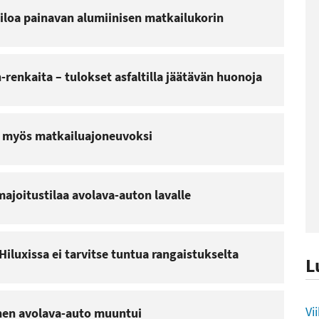
iloa painavan alumiinisen matkailukorin
n-renkaita – tulokset asfaltilla jäätävän huonoja
 myös matkailuajoneuvoksi
ajoitustilaa avolava-auton lavalle
iluxissa ei tarvitse tuntua rangaistukselta
L
L
Vi
nen avolava-auto muuntui