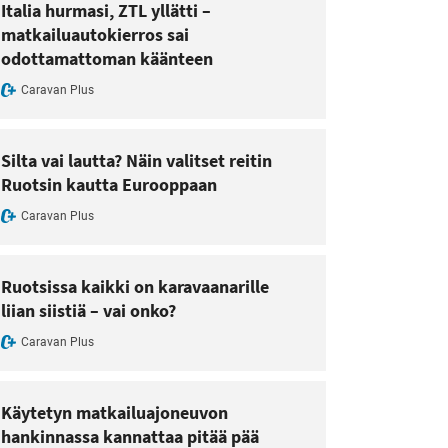
Italia hurmasi, ZTL yllätti –
matkailuautokierros sai
odottamattoman käänteen
Caravan Plus
Silta vai lautta? Näin valitset reitin
Ruotsin kautta Eurooppaan
Caravan Plus
Ruotsissa kaikki on karavaanarille
liian siistiä – vai onko?
Caravan Plus
Käytetyn matkailuajoneuvon
hankinnassa kannattaa pitää pää