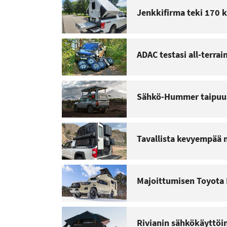
Jenkkifirma teki 170 k
ADAC testasi all-terrai
Sähkö-Hummer taipuu
Tavallista kevyempää m
Majoittumisen Toyota H
Rivianin sähkökäyttöi