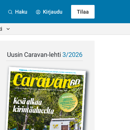
Haku
Kirjaudu
Tilaa
i
Uusin Caravan-lehti
3/2026