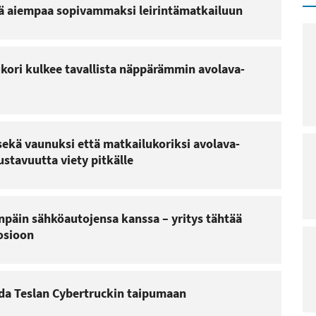
lä aiempaa sopivammaksi leirintämatkailuun
kori kulkee tavallista näppärämmin avolava-
sekä vaunuksi että matkailukoriksi avolava-
ustavuutta viety pitkälle
npäin sähköautojensa kanssa – yritys tähtää
osioon
ada Teslan Cybertruckin taipumaan