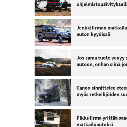
ohjelmistopäivityksel
Jenkkifirman matkailu
auton kyydissä
Jos sama tuote venyy 
autoon, onhan siinä jo
Canoo sinnittelee etee
myös retkeilijöiden su
Pikkufirma yrittää sa
matkailuautoksi