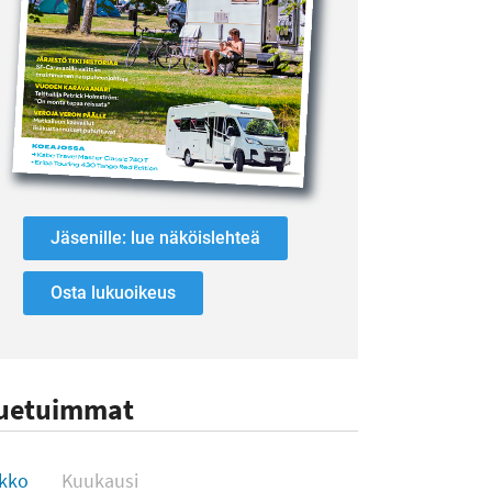
Jäsenille: lue näköislehteä
Osta lukuoikeus
uetuimmat
uetuimmat
ikko
Kuukausi