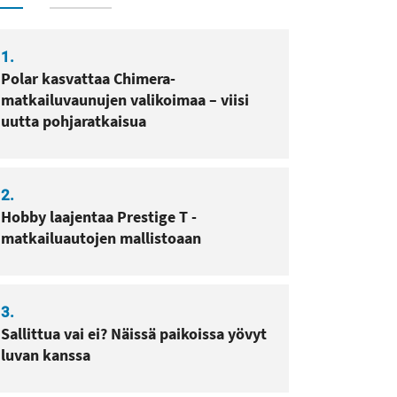
1.
Polar kasvattaa Chimera-
matkailuvaunujen valikoimaa – viisi
uutta pohjaratkaisua
2.
Hobby laajentaa Prestige T -
matkailuautojen mallistoaan
3.
Sallittua vai ei? Näissä paikoissa yövyt
luvan kanssa