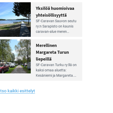
Yhdistys on vuokrannut
hreän
Yksilöä huomioivaa
rkistysalueen
käyttöön­sä osan kunnan
yhteisöllisyyttä
idalla
viiden hehtaarin
e
virkistysalueesta.
SF-Caravan Sauvon seutu
irintäoppaan
ry:n Sarapisto on kaunis
tikkeli:
caravan-alue meren
silöä
rannalla, vasta­päätä
omioivaa
Kemiön saarta. Alueella
Merellinen
teisöllisyyttä
on 130 sähköllä
Margareta Turun
varustettua caravan-paik­
kaa sekä kymmenen
liepeillä
e
paikkaa ilman sähköä.
SF-Caravan Turku ry:llä on
irintäoppaan
kaksi omaa aluet­ta:
tikkeli:
Kesäniemi ja Margareta.
rellinen
rgareta
Lisäksi yhdis­tys hoitaa
urun
Ruissalo Campingin
epeillä
tso kaikki esittelyt
talvialue­toimintaa.