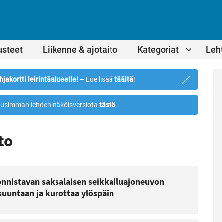
usteet
Liikenne & ajotaito
Kategoriat
Leht
Sulje
hjakortti leirintäalueelle!
– Lue lisää
täältä
!
ilmoitus
usimman lehden näköisversiota
tästä
.
to
onnistavan saksalaisen seikkailuajoneuvon
suuntaan ja kurottaa ylöspäin