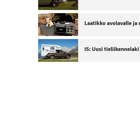
Laatikko avolavalle ja
IS: Uusi tieliikennelak