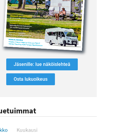
Jäsenille: lue näköislehteä
Osta lukuoikeus
uetuimmat
uetuimmat
ikko
Kuukausi