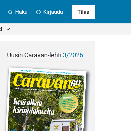
Haku
Kirjaudu
Tilaa
i
Uusin Caravan-lehti
3/2026