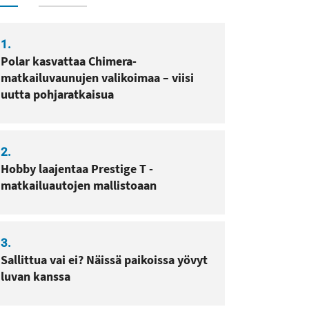
1.
Polar kasvattaa Chimera-
sa
pissa
matkailuvaunujen valikoimaa – viisi
uutta pohjaratkaisua
2.
Hobby laajentaa Prestige T -
matkailuautojen mallistoaan
3.
Sallittua vai ei? Näissä paikoissa yövyt
luvan kanssa