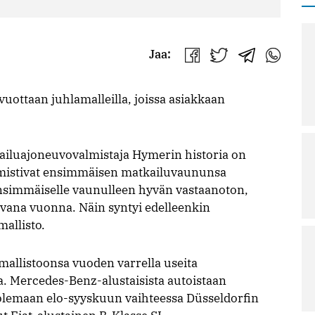
Jaa:
Jaa
Jaa
Jaa
Jaa
Facebookissa
Twitterissä
Telegrammis
WhatsAp
uottaan juhlamalleilla, joissa asiakkaan
luajoneuvovalmistaja Hymerin historia on
lmistivat ensimmäisen matkailuvaununsa
nsimmäiselle vaunulleen hyvän vastaanoton,
avana vuonna. Näin syntyi edelleenkin
allisto.
allistoonsa vuoden varrella useita
a. Mercedes-Benz-alustaisista autoistaan
lemaan elo-syyskuun vaihteessa Düsseldorfin