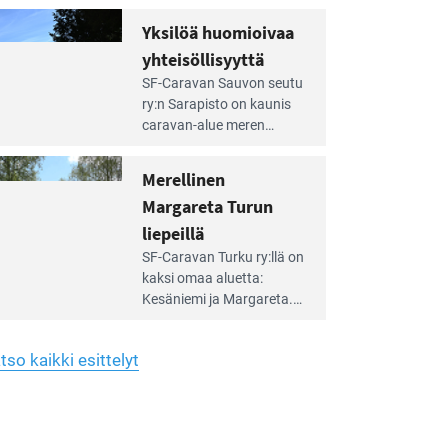
Yhdistys on vuokrannut
hreän
Yksilöä huomioivaa
rkistysalueen
käyttöön­sä osan kunnan
yhteisöllisyyttä
idalla
viiden hehtaarin
e
virkistysalueesta.
SF-Caravan Sauvon seutu
irintäoppaan
ry:n Sarapisto on kaunis
tikkeli:
caravan-alue meren
silöä
rannalla, vasta­päätä
omioivaa
Kemiön saarta. Alueella
Merellinen
teisöllisyyttä
on 130 sähköllä
Margareta Turun
varustettua caravan-paik­
kaa sekä kymmenen
liepeillä
e
paikkaa ilman sähköä.
SF-Caravan Turku ry:llä on
irintäoppaan
kaksi omaa aluet­ta:
tikkeli:
Kesäniemi ja Margareta.
rellinen
rgareta
Lisäksi yhdis­tys hoitaa
urun
Ruissalo Campingin
epeillä
tso kaikki esittelyt
talvialue­toimintaa.