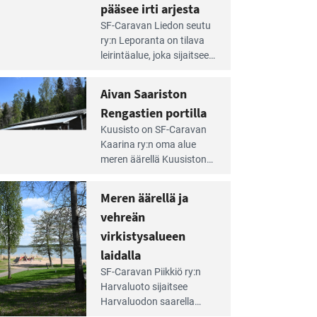
pääsee irti arjesta
e
SF-Caravan Liedon seutu
irintäoppaan
ry:n Leporanta on tilava
tikkeli:
leirintäalue, joka sijaitsee
mpien
metsän kes­kellä
nnalla
kirkasvetisen lammen
Aivan Saariston
äsee
ympärillä. – Lampi on
i
Rengastien portilla
upea ja puhdas, ja se
jesta
e
tarjoaa ympäris­töineen
Kuusisto on SF-Caravan
irintäoppaan
kauniit maisemat ja
Kaarina ry:n oma alue
tikkeli:
loistavat virkistäytymis­
meren äärellä Kuusiston
van
mahdollisuudet.
saarella. Pie­nehkö
ariston
caravan-alue on
Meren äärellä ja
ngastien
lapsiystävällinen,
rtilla
vehreän
rauhallinen ja
silmiinpistävän siisti.
virkistysalueen
e
laidalla
irintäoppaan
SF-Caravan Piikkiö ry:n
tikkeli:
Harvaluoto sijait­see
eren
Harvaluodon saarella
rellä
Turun kaakkois­puolella.