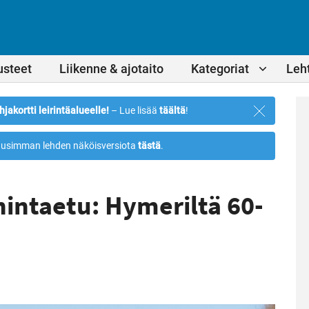
usteet
Liikenne & ajotaito
Kategoriat
Leht
Sulje
hjakortti leirintäalueelle!
– Lue lisää
täältä
!
ilmoitus
usimman lehden näköisversiota
tästä
.
hintaetu: Hymeriltä 60-