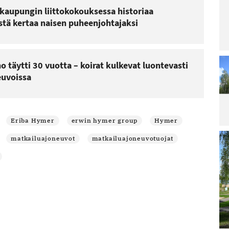
kaupungin liittokokouksessa historiaa
Lu
stä kertaa naisen puheenjohtajaksi
Le
ar
La
ra
o täytti 30 vuotta – koirat kulkevat luontevasti
pä
uvoissa
irt
ar
Lu
Le
ar
Eriba Hymer
erwin hymer group
Hymer
Ai
Sa
matkailuajoneuvot
matkailuajoneuvotuojat
Re
po
Lu
Le
ar
M
ää