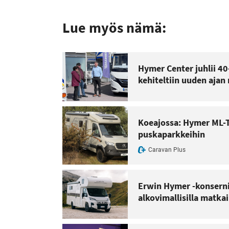
Lue myös nämä:
Hymer Center juhlii 40
kehiteltiin uuden ajan 
Koeajossa: Hymer ML-T
puskaparkkeihin
Caravan Plus
Erwin Hymer -konserni
alkovimallisilla matkai