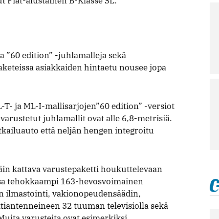
ut Fiat-alustainen B-Klasse SL.
a ”60 edition” -juhlamalleja sekä
aketeissa asiakkaiden hintaetu nousee jopa
- ja ML-I-mallisarjojen”60 edition” -versiot
varustetut juhlamallit ovat alle 6,8-metrisiä.
kailuauto että neljän hengen integroitu
äin kattava varustepaketti houkuttelevaan
ssa tehokkaampi 163-hevosvoimainen
n ilmastointi, vakionopeudensäädin,
ttiantenneineen 32 tuuman televisiolla sekä
 Muita varusteita ovat esimerkiksi