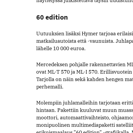
näyttelyssä julkistettava täysin uudistun
60 edition
Uutuuksien lisäksi Hymer tarjoaa erilaisi
matkailuautoista että -vaunuista. Juhlap
lähelle 10 000 euroa.
Mercedeksen pohjalle rakennettavien ML-T
ovat ML-T 570 ja ML-I 570. Erillisvuotein 
Tarjolla on näin sekä kahden hengen mat
perhemalli.
Molempiin juhlamalleihin tarjotaan eritt
hintaan. Pakettiin kuuluvat muun mua
moottori, automaattivaihteisto, ohjaamo
monipuolinen multimediapaketti satellii
erikoismaalaus ”60 edition” -grafiikalla.