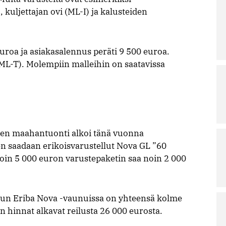
kuljettajan ovi (ML-I) ja kalusteiden
roa ja asiakasalennus peräti 9 500 euroa.
ML-T). Molempiin malleihin on saatavissa
en maahantuonti alkoi tänä vuonna
 saadaan erikoisvarustellut Nova GL ”60
noin 5 000 euron varustepaketin saa noin 2 000
 kun Eriba Nova -vaunuissa on yhteensä kolme
on hinnat alkavat reilusta 26 000 eurosta.