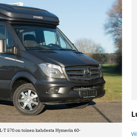
L
L-T 570 on toinen kahdesta Hymerin 60-
L
Vi