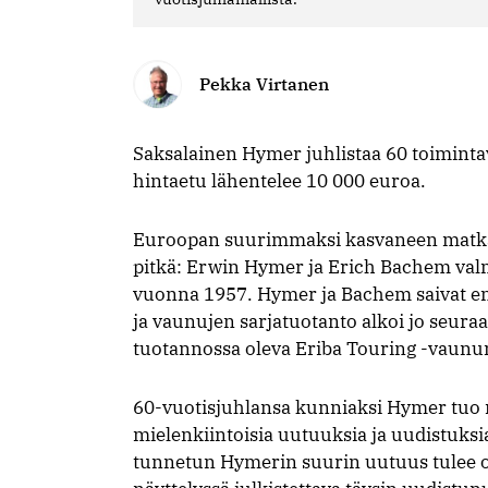
Pekka Virtanen
Saksalainen Hymer juhlistaa 60 toimintav
hintaetu lähentelee 10 000 euroa.
Euroopan suurimmaksi kasvaneen matkai
pitkä: Erwin Hymer ja Erich Bachem va
vuonna 1957. Hymer ja Bachem saivat e
ja vaunujen sarjatuotanto alkoi jo seura
tuotannossa oleva Eriba Touring -vaunum
60-vuotisjuhlansa kunniaksi Hymer tuo m
mielenkiintoisia uutuuksia ja uudistuksi
tunnetun Hymerin suurin uutuus tulee o