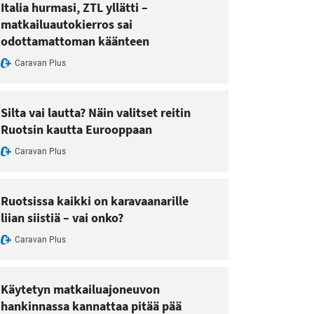
Italia hurmasi, ZTL yllätti –
matkailuautokierros sai
odottamattoman käänteen
Caravan Plus
Silta vai lautta? Näin valitset reitin
Ruotsin kautta Eurooppaan
Caravan Plus
Ruotsissa kaikki on karavaanarille
liian siistiä – vai onko?
Caravan Plus
Käytetyn matkailuajoneuvon
hankinnassa kannattaa pitää pää