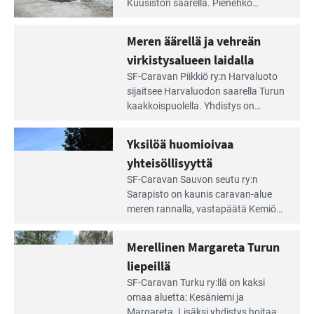
artikkeli:
Kuusiston saarella. Pie­nehkö
Aivan
caravan-alue on lapsiystävällinen,
Saariston
rauhallinen ja silmiinpistävän siisti.
Meren äärellä ja vehreän
Rengastien
portilla
virkistysalueen laidalla
Lue
SF-Caravan Piikkiö ry:n Harvaluoto
Leirintäoppaan
sijait­see Harvaluodon saarella Turun
artikkeli:
kaakkois­puolella. Yhdistys on
Meren
vuokrannut käyttöön­sä osan
äärellä
kunnan viiden hehtaarin
Yksilöä huomioivaa
ja
virkistysalueesta.
vehreän
yhteisöllisyyttä
virkistysalueen
Lue
SF-Caravan Sauvon seutu ry:n
laidalla
Leirintäoppaan
Sarapisto on kaunis caravan-alue
artikkeli:
meren rannalla, vasta­päätä Kemiön
Yksilöä
saarta. Alueella on 130 sähköllä
huomioivaa
varustettua caravan-paik­kaa sekä
Merellinen Margareta Turun
yhteisöllisyyttä
kymmenen paikkaa ilman sähköä.
liepeillä
Lue
SF-Caravan Turku ry:llä on kaksi
Leirintäoppaan
omaa aluet­ta: Kesäniemi ja
artikkeli:
Margareta. Lisäksi yhdis­tys hoitaa