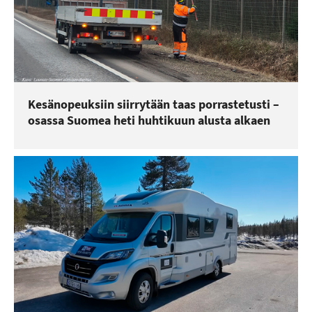
Kesänopeuksiin siirrytään taas porrastetusti –
osassa Suomea heti huhtikuun alusta alkaen