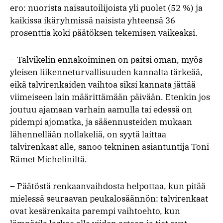
ero: nuorista naisautoilijoista yli puolet (52 %) ja
kaikissa ikäryhmissä naisista yhteensä 36
prosenttia koki päätöksen tekemisen vaikeaksi.
– Talvikelin ennakoiminen on paitsi oman, myös
yleisen liikenneturvallisuuden kannalta tärkeää,
eikä talvirenkaiden vaihtoa siksi kannata jättää
viimeiseen lain määrittämään päivään. Etenkin jos
joutuu ajamaan varhain aamulla tai edessä on
pidempi ajomatka, ja sääennusteiden mukaan
lähennellään nollakeliä, on syytä laittaa
talvirenkaat alle, sanoo tekninen asiantuntija Toni
Rämet Micheliniltä.
– Päätöstä renkaanvaihdosta helpottaa, kun pitää
mielessä seuraavan peukalosäännön: talvirenkaat
ovat kesärenkaita parempi vaihtoehto, kun