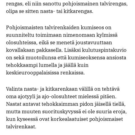
rengas, eli niin sanottu pohjoismainen talvirengas,
olipa se sitten nasta- tai kitkarengas.
Pohjoismaisten talvirenkaiden kumiseos on
suunniteltu toimimaan nimenomaan kylmissä
olosuhteissa, eikä se menetä joustavuuttaan
kovallakaan pakkasella. Lisäksi kulutuspintakuvio
on sekä muotoilunsa että kumiseoksensa ansiosta
tehokkaampi lumella ja jäällä kuin
keskieurooppalaisissa renkaissa.
Valinta nasta- ja kitkarenkaan välillä on tehtävä
oma ajotyyli ja ajo-olosuhteet mielessä pitäen.
Nastat antavat tehokkaimman pidon jäisellä tiellä,
mutta muuten suorituskyvyssä ei ole suuria eroja,
kun kyseessä ovat korkealaatuiset pohjoismaiset
talvirenkaat.