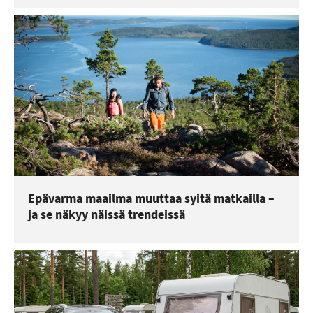
Epävarma maailma muuttaa syitä matkailla –
ja se näkyy näissä trendeissä