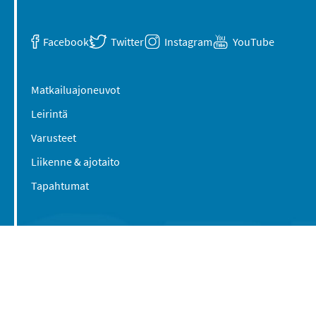
Facebook
Twitter
Instagram
YouTube
Matkailuajoneuvot
Leirintä
Varusteet
Liikenne & ajotaito
Tapahtumat
Suomen Caravan Media Oy
Viipurintie 58
13210 Hämeenlinna