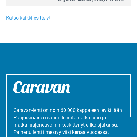
Merellinen
Ruissalo Campingin talvialue­
Margareta
toimintaa.
Turun
Katso kaikki esittelyt
liepeillä
Caravan-lehti on noin 60 000 kappaleen levikillään
Pohjoismaiden suurin leirintämatkailuun ja
matkailuajoneuvoihin keskittynyt erikoisjulkaisu.
Painettu lehti ilmestyy viisi kertaa vuodessa.