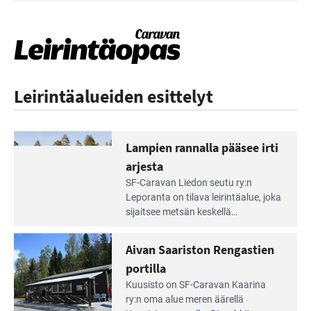
Leirintäalueiden esittelyt
Lampien rannalla pääsee irti
arjesta
Lue
SF-Caravan Liedon seutu ry:n
Leirintäoppaan
Leporanta on tilava leirintäalue, joka
artikkeli:
sijaitsee metsän kes­kellä
Lampien
kirkasvetisen lammen ympärillä. –
rannalla
Lampi on upea ja puhdas, ja se
Aivan Saariston Rengastien
pääsee
tarjoaa ympäris­töineen kauniit
irti
portilla
maisemat ja loistavat virkistäytymis­
arjesta
Lue
mahdollisuudet.
Kuusisto on SF-Caravan Kaarina
Leirintäoppaan
ry:n oma alue meren äärellä