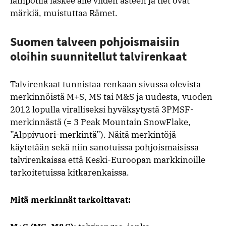
lämpötila laskee alle viiden asteen ja tiet ovat
märkiä, muistuttaa Rämet.
Suomen talveen pohjoismaisiin
oloihin suunnitellut talvirenkaat
Talvirenkaat tunnistaa renkaan sivussa olevista
merkinnöistä M+S, MS tai M&S ja uudesta, vuoden
2012 lopulla viralliseksi hyväksytystä 3PMSF-
merkinnästä (= 3 Peak Mountain SnowFlake,
”Alppivuori-merkintä”). Näitä merkintöjä
käytetään sekä niin sanotuissa pohjoismaisissa
talvirenkaissa että Keski-Euroopan markkinoille
tarkoitetuissa kitkarenkaissa.
Mitä merkinnät tarkoittavat: