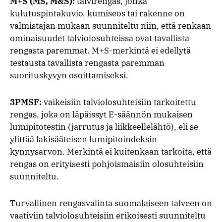
M+S (MS, M&S):
talvirengas, jonka
kulutuspintakuvio, kumiseos tai rakenne on
valmistajan mukaan suunniteltu niin, että renkaan
ominaisuudet talviolosuhteissa ovat tavallista
rengasta paremmat. M+S-merkintä ei edellytä
testausta tavallista rengasta paremman
suorituskyvyn osoittamiseksi.
3PMSF:
vaikeisiin talviolosuhteisiin tarkoitettu
rengas, joka on läpäissyt E-säännön mukaisen
lumipitotestin (jarrutus ja liikkeellelähtö), eli se
ylittää lakisääteisen lumipitoindeksin
kynnysarvon. Merkintä ei kuitenkaan tarkoita, että
rengas on erityisesti pohjoismaisiin olosuhteisiin
suunniteltu.
Turvallinen rengasvalinta suomalaiseen talveen on
vaativiin talviolosuhteisiin erikoisesti suunniteltu