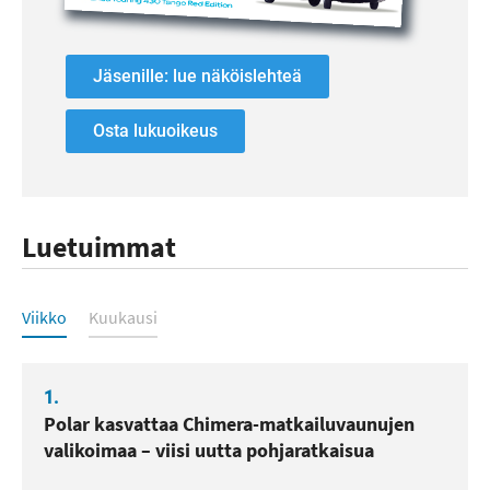
Jäsenille: lue näköislehteä
Osta lukuoikeus
Luetuimmat
Luetuimmat
Viikko
Kuukausi
1.
Polar kasvattaa Chimera-matkailuvaunujen
valikoimaa – viisi uutta pohjaratkaisua