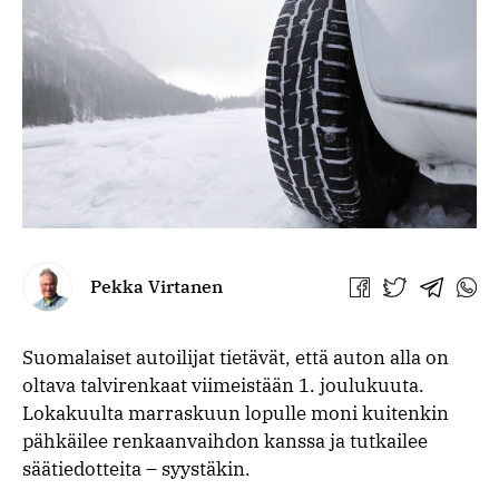
Pekka Virtanen
Jaa
Jaa
Jaa
Jaa
Facebookissa
Twitterissä
Telegra
What
Suomalaiset autoilijat tietävät, että auton alla on
oltava talvirenkaat viimeistään 1. joulukuuta.
Lokakuulta marraskuun lopulle moni kuitenkin
pähkäilee renkaanvaihdon kanssa ja tutkailee
säätiedotteita – syystäkin.