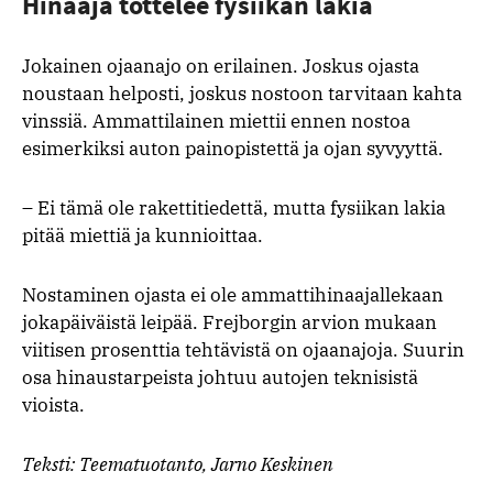
Hinaaja tottelee fysiikan lakia
Jokainen ojaanajo on erilainen. Joskus ojasta
noustaan helposti, joskus nostoon tarvitaan kahta
vinssiä. Ammattilainen miettii ennen nostoa
esimerkiksi auton painopistettä ja ojan syvyyttä.
– Ei tämä ole rakettitiedettä, mutta fysiikan lakia
pitää miettiä ja kunnioittaa.
Nostaminen ojasta ei ole ammattihinaajallekaan
jokapäiväistä leipää. Frejborgin arvion mukaan
viitisen prosenttia tehtävistä on ojaanajoja. Suurin
osa hinaustarpeista johtuu autojen teknisistä
vioista.
Teksti: Teematuotanto, Jarno Keskinen