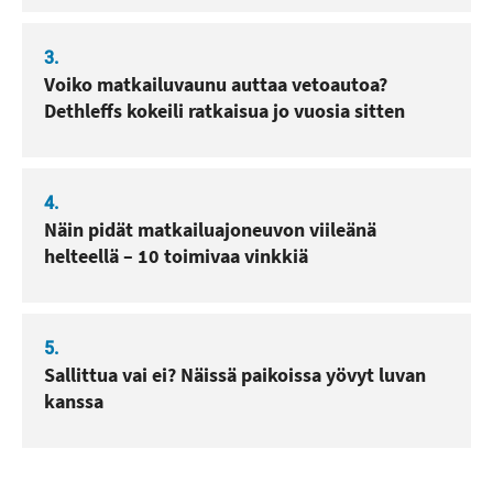
3.
Voiko matkailuvaunu auttaa vetoautoa?
Dethleffs kokeili ratkaisua jo vuosia sitten
4.
Näin pidät matkailuajoneuvon viileänä
helteellä – 10 toimivaa vinkkiä
5.
Sallittua vai ei? Näissä paikoissa yövyt luvan
kanssa