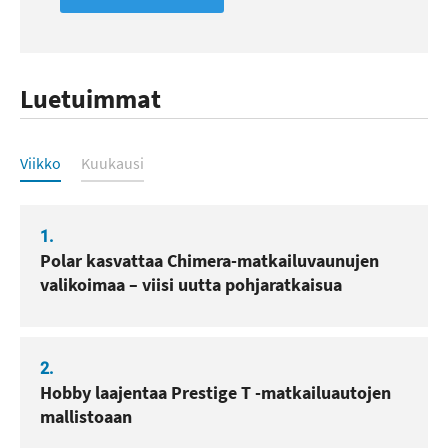
Luetuimmat
Luetuimmat
Viikko
Kuukausi
1.
Polar kasvattaa Chimera-matkailuvaunujen
valikoimaa – viisi uutta pohjaratkaisua
2.
Hobby laajentaa Prestige T -matkailuautojen
mallistoaan