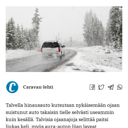
Caravan-lehti
Jaa
Jaa
Jaa
Jaa
Facebookissa
Twitterissä
Telegra
What
Talvella hinausauto kutsutaan nykäisemään ojaan
suistunut auto takaisin tielle selvästi useammin
kuin kesällä. Talvisia ojaanajoja selittää paitsi
liukas keli, myös aura-auton liian laveat