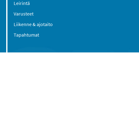
Leirintä
Varusteet
Liikenne & ajotaito
Tapahtumat
Suomen Caravan Media Oy
Viipurintie 58
13210 Hämeenlinna
Yhteystiedot
© 2016-2026 Caravan-lehti / Suomen Caravan
Media Oy