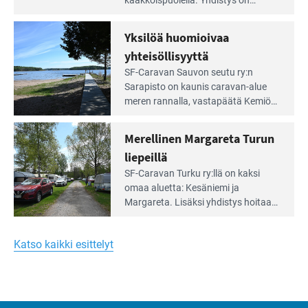
kaakkois­puolella. Yhdistys on
Meren
vuokrannut käyttöön­sä osan
äärellä
kunnan viiden hehtaarin
Yksilöä huomioivaa
ja
virkistysalueesta.
vehreän
yhteisöllisyyttä
virkistysalueen
Lue
SF-Caravan Sauvon seutu ry:n
laidalla
Leirintäoppaan
Sarapisto on kaunis caravan-alue
artikkeli:
meren rannalla, vasta­päätä Kemiön
Yksilöä
saarta. Alueella on 130 sähköllä
huomioivaa
varustettua caravan-paik­kaa sekä
Merellinen Margareta Turun
yhteisöllisyyttä
kymmenen paikkaa ilman sähköä.
liepeillä
Lue
SF-Caravan Turku ry:llä on kaksi
Leirintäoppaan
omaa aluet­ta: Kesäniemi ja
artikkeli:
Margareta. Lisäksi yhdis­tys hoitaa
Merellinen
Ruissalo Campingin talvialue­
Margareta
toimintaa.
Turun
Katso kaikki esittelyt
liepeillä