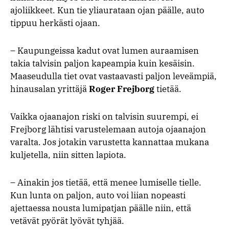
ajoliikkeet. Kun tie yliaurataan ojan päälle, auto
tippuu herkästi ojaan.
– Kaupungeissa kadut ovat lumen auraamisen
takia talvisin paljon kapeampia kuin kesäisin.
Maaseudulla tiet ovat vastaavasti paljon leveämpiä,
hinausalan yrittäjä
Roger Frejborg
tietää.
Vaikka ojaanajon riski on talvisin suurempi, ei
Frejborg lähtisi varustelemaan autoja ojaanajon
varalta. Jos jotakin varustetta kannattaa mukana
kuljetella, niin sitten lapiota.
– Ainakin jos tietää, että menee lumiselle tielle.
Kun lunta on paljon, auto voi liian nopeasti
ajettaessa nousta lumipatjan päälle niin, että
vetävät pyörät lyövät tyhjää.