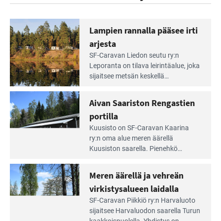
Lampien rannalla pääsee irti
arjesta
Lue
SF-Caravan Liedon seutu ry:n
Leirintäoppaan
Leporanta on tilava leirintäalue, joka
artikkeli:
sijaitsee metsän kes­kellä
Lampien
kirkasvetisen lammen ympärillä. –
rannalla
Lampi on upea ja puhdas, ja se
Aivan Saariston Rengastien
pääsee
tarjoaa ympäris­töineen kauniit
irti
portilla
maisemat ja loistavat virkistäytymis­
arjesta
Lue
mahdollisuudet.
Kuusisto on SF-Caravan Kaarina
Leirintäoppaan
ry:n oma alue meren äärellä
artikkeli:
Kuusiston saarella. Pie­nehkö
Aivan
caravan-alue on lapsiystävällinen,
Saariston
rauhallinen ja silmiinpistävän siisti.
Meren äärellä ja vehreän
Rengastien
portilla
virkistysalueen laidalla
Lue
SF-Caravan Piikkiö ry:n Harvaluoto
Leirintäoppaan
sijait­see Harvaluodon saarella Turun
artikkeli: