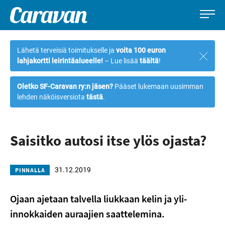
Caravan-
Leirintämatkailun
Siirry
lehti
erikoislehti
suoraan
Lähetä terveisiä toimitukselle ja
voita 100 euron
Sulje
sisältöön
lahjakortti leirintäalueelle!
– Lue lisää
täältä
!
ilmoi
Oletko SF-Caravan ry:n jäsen?
Pääset lukemaan uusimman
lehden näköisversiota
tästä
.
Saisitko autosi itse ylös ojasta?
31.12.2019
PINNALLA
Ojaan ajetaan talvella liukkaan kelin ja yli-
innokkaiden auraajien saattelemina.