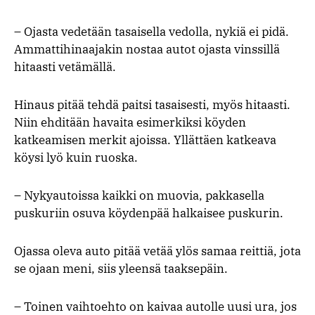
– Ojasta vedetään tasaisella vedolla, nykiä ei pidä.
Ammattihinaajakin nostaa autot ojasta vinssillä
hitaasti vetämällä.
Hinaus pitää tehdä paitsi tasaisesti, myös hitaasti.
Niin ehditään havaita esimerkiksi köyden
katkeamisen merkit ajoissa. Yllättäen katkeava
köysi lyö kuin ruoska.
– Nykyautoissa kaikki on muovia, pakkasella
puskuriin osuva köydenpää halkaisee puskurin.
Ojassa oleva auto pitää vetää ylös samaa reittiä, jota
se ojaan meni, siis yleensä taaksepäin.
– Toinen vaihtoehto on kaivaa autolle uusi ura, jos