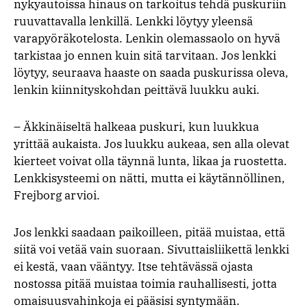
nykyautoissa hinaus on tarkoitus tehdä puskuriin
ruuvattavalla lenkillä. Lenkki löytyy yleensä
varapyöräkotelosta. Lenkin olemassaolo on hyvä
tarkistaa jo ennen kuin sitä tarvitaan. Jos lenkki
löytyy, seuraava haaste on saada puskurissa oleva,
lenkin kiinnityskohdan peittävä luukku auki.
– Äkkinäiseltä halkeaa puskuri, kun luukkua
yrittää aukaista. Jos luukku aukeaa, sen alla olevat
kierteet voivat olla täynnä lunta, likaa ja ruostetta.
Lenkkisysteemi on nätti, mutta ei käytännöllinen,
Frejborg arvioi.
Jos lenkki saadaan paikoilleen, pitää muistaa, että
siitä voi vetää vain suoraan. Sivuttaisliikettä lenkki
ei kestä, vaan vääntyy. Itse tehtävässä ojasta
nostossa pitää muistaa toimia rauhallisesti, jotta
omaisuusvahinkoja ei pääsisi syntymään.