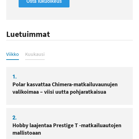
Osta lukuoikeus
Luetuimmat
Luetuimmat
Viikko
Kuukausi
1.
Polar kasvattaa Chimera-matkailuvaunujen
valikoimaa – viisi uutta pohjaratkaisua
2.
Hobby laajentaa Prestige T -matkailuautojen
mallistoaan