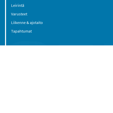
Leirintä
Varusteet
Liikenne & ajotaito
Tapahtumat
Suomen Caravan Media Oy
Viipurintie 58
13210 Hämeenlinna
Yhteystiedot
© 2016-2026 Caravan-lehti / Suomen Caravan
Media Oy