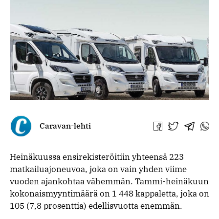
Caravan-lehti
Jaa
Jaa
Jaa
Jaa
Facebookissa
Twitterissä
Telegra
What
Heinäkuussa ensirekisteröitiin yhteensä 223
matkailuajoneuvoa, joka on vain yhden viime
vuoden ajankohtaa vähemmän. Tammi-heinäkuun
kokonaismyyntimäärä on 1 448 kappaletta, joka on
105 (7,8 prosenttia) edellisvuotta enemmän.