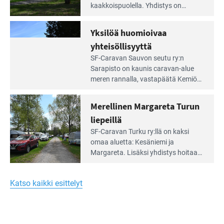
artikkeli:
kaakkois­puolella. Yhdistys on
Meren
vuokrannut käyttöön­sä osan
äärellä
kunnan viiden hehtaarin
Yksilöä huomioivaa
ja
virkistysalueesta.
vehreän
yhteisöllisyyttä
virkistysalueen
Lue
SF-Caravan Sauvon seutu ry:n
laidalla
Leirintäoppaan
Sarapisto on kaunis caravan-alue
artikkeli:
meren rannalla, vasta­päätä Kemiön
Yksilöä
saarta. Alueella on 130 sähköllä
huomioivaa
varustettua caravan-paik­kaa sekä
Merellinen Margareta Turun
yhteisöllisyyttä
kymmenen paikkaa ilman sähköä.
liepeillä
Lue
SF-Caravan Turku ry:llä on kaksi
Leirintäoppaan
omaa aluet­ta: Kesäniemi ja
artikkeli:
Margareta. Lisäksi yhdis­tys hoitaa
Merellinen
Ruissalo Campingin talvialue­
Margareta
toimintaa.
Turun
Katso kaikki esittelyt
liepeillä