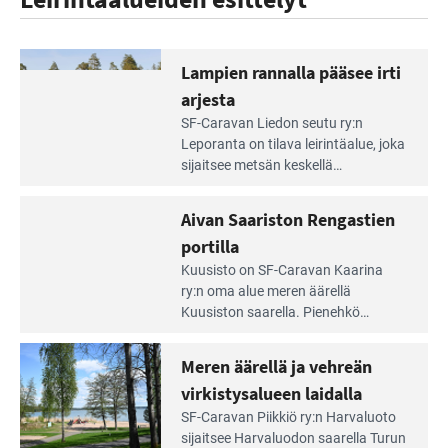
Lampien rannalla pääsee irti
arjesta
Lue
SF-Caravan Liedon seutu ry:n
Leirintäoppaan
Leporanta on tilava leirintäalue, joka
artikkeli:
sijaitsee metsän kes­kellä
Lampien
kirkasvetisen lammen ympärillä. –
rannalla
Lampi on upea ja puhdas, ja se
Aivan Saariston Rengastien
pääsee
tarjoaa ympäris­töineen kauniit
irti
portilla
maisemat ja loistavat virkistäytymis­
arjesta
Lue
mahdollisuudet.
Kuusisto on SF-Caravan Kaarina
Leirintäoppaan
ry:n oma alue meren äärellä
artikkeli:
Kuusiston saarella. Pie­nehkö
Aivan
caravan-alue on lapsiystävällinen,
Saariston
rauhallinen ja silmiinpistävän siisti.
Meren äärellä ja vehreän
Rengastien
portilla
virkistysalueen laidalla
Lue
SF-Caravan Piikkiö ry:n Harvaluoto
Leirintäoppaan
sijait­see Harvaluodon saarella Turun