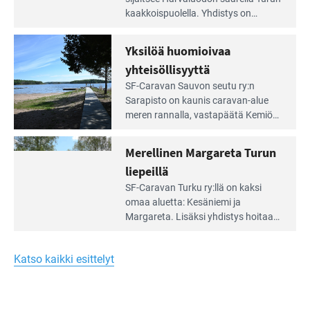
artikkeli:
kaakkois­puolella. Yhdistys on
Meren
vuokrannut käyttöön­sä osan
äärellä
kunnan viiden hehtaarin
Yksilöä huomioivaa
ja
virkistysalueesta.
vehreän
yhteisöllisyyttä
virkistysalueen
Lue
SF-Caravan Sauvon seutu ry:n
laidalla
Leirintäoppaan
Sarapisto on kaunis caravan-alue
artikkeli:
meren rannalla, vasta­päätä Kemiön
Yksilöä
saarta. Alueella on 130 sähköllä
huomioivaa
varustettua caravan-paik­kaa sekä
Merellinen Margareta Turun
yhteisöllisyyttä
kymmenen paikkaa ilman sähköä.
liepeillä
Lue
SF-Caravan Turku ry:llä on kaksi
Leirintäoppaan
omaa aluet­ta: Kesäniemi ja
artikkeli:
Margareta. Lisäksi yhdis­tys hoitaa
Merellinen
Ruissalo Campingin talvialue­
Margareta
toimintaa.
Turun
Katso kaikki esittelyt
liepeillä