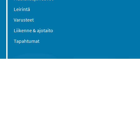
Leirintä
Varusteet
Liikenne & ajotaito
Tapahtumat
Suomen Caravan Media Oy
Viipurintie 58
13210 Hämeenlinna
Yhteystiedot
© 2016-2026 Caravan-lehti / Suomen Caravan
Media Oy