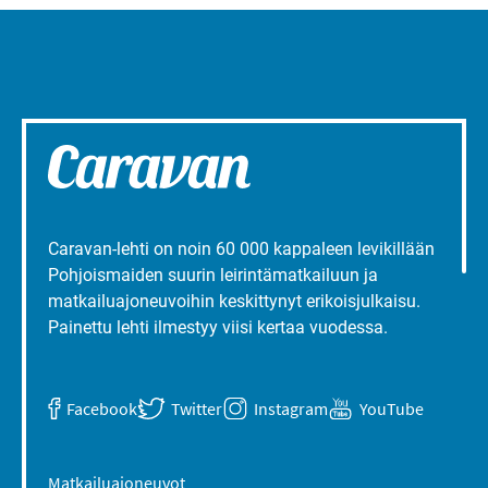
Caravan-lehti on noin 60 000 kappaleen levikillään
Pohjoismaiden suurin leirintämatkailuun ja
matkailuajoneuvoihin keskittynyt erikoisjulkaisu.
Painettu lehti ilmestyy viisi kertaa vuodessa.
Facebook
Twitter
Instagram
YouTube
Matkailuajoneuvot