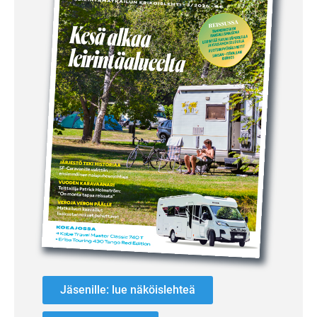
Jäsenille: lue näköislehteä