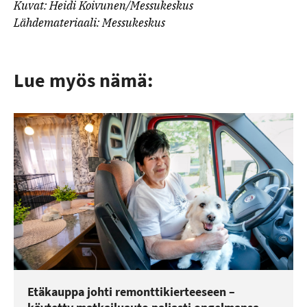
Kuvat: Heidi Koivunen/Messukeskus
Lähdemateriaali: Messukeskus
Lue myös nämä:
Etäkauppa johti remonttikierteeseen –