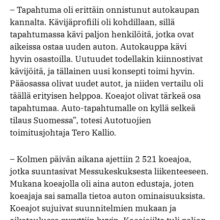
– Tapahtuma oli erittäin onnistunut autokaupan
kannalta. Kävijäprofiili oli kohdillaan, sillä
tapahtumassa kävi paljon henkilöitä, jotka ovat
aikeissa ostaa uuden auton. Autokauppa kävi
hyvin osastoilla. Uutuudet todellakin kiinnostivat
kävijöitä, ja tällainen uusi konsepti toimi hyvin.
Pääosassa olivat uudet autot, ja niiden vertailu oli
täällä erityisen helppoa. Koeajot olivat tärkeä osa
tapahtumaa. Auto-tapahtumalle on kyllä selkeä
tilaus Suomessa”, totesi Autotuojien
toimitusjohtaja Tero Kallio.
– Kolmen päivän aikana ajettiin 2 521 koeajoa,
jotka suuntasivat Messukeskuksesta liikenteeseen.
Mukana koeajolla oli aina auton edustaja, joten
koeajaja sai samalla tietoa auton ominaisuuksista.
Koeajot sujuivat suunnitelmien mukaan ja