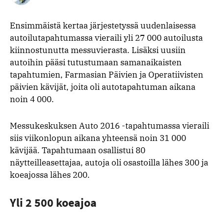
Facebookissa
Twitterissä
Telegra
What
Ensimmäistä kertaa järjestetyssä uudenlaisessa
autoilutapahtumassa vieraili yli 27 000 autoilusta
kiinnostunutta messuvierasta. Lisäksi uusiin
autoihin pääsi tutustumaan samanaikaisten
tapahtumien, Farmasian Päivien ja Operatiivisten
päivien kävijät, joita oli autotapahtuman aikana
noin 4 000.
Messukeskuksen Auto 2016 -tapahtumassa vieraili
siis viikonlopun aikana yhteensä noin 31 000
kävijää. Tapahtumaan osallistui 80
näytteilleasettajaa, autoja oli osastoilla lähes 300 ja
koeajossa lähes 200.
Yli 2 500 koeajoa