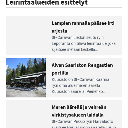
Leirintäalueiden esittelyt
Lampien rannalla pääsee irti
arjesta
Lue
SF-Caravan Liedon seutu ry:n
Leirintäoppaan
Leporanta on tilava leirintäalue, joka
artikkeli:
sijaitsee metsän kes­kellä
Lampien
kirkasvetisen lammen ympärillä. –
rannalla
Lampi on upea ja puhdas, ja se
Aivan Saariston Rengastien
pääsee
tarjoaa ympäris­töineen kauniit
irti
portilla
maisemat ja loistavat virkistäytymis­
arjesta
Lue
mahdollisuudet.
Kuusisto on SF-Caravan Kaarina
Leirintäoppaan
ry:n oma alue meren äärellä
artikkeli:
Kuusiston saarella. Pie­nehkö
Aivan
caravan-alue on lapsiystävällinen,
Saariston
rauhallinen ja silmiinpistävän siisti.
Meren äärellä ja vehreän
Rengastien
portilla
virkistysalueen laidalla
Lue
SF-Caravan Piikkiö ry:n Harvaluoto
Leirintäoppaan
sijait­see Harvaluodon saarella Turun