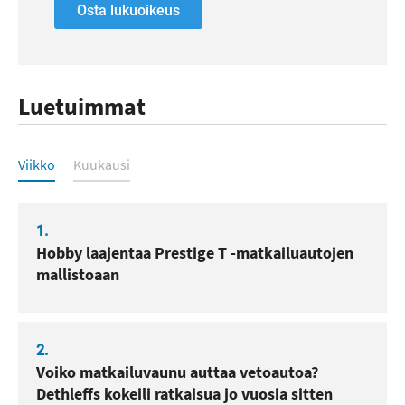
Osta lukuoikeus
Luetuimmat
Luetuimmat
Viikko
Kuukausi
1.
Hobby laajentaa Prestige T -matkailuautojen
mallistoaan
2.
Voiko matkailuvaunu auttaa vetoautoa?
Dethleffs kokeili ratkaisua jo vuosia sitten