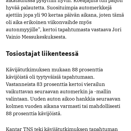
aikataulussa pysyttiin hyvin. Koeajajilta tuli paljon
hyvää palautetta. Suosituimpia automerkkejä
ajettiin jopa yli 90 kertaa päivän aikana, joten tämä
oli aika erikoinen viikonvaihde myös
autonmyyjille”, kertoi tapahtumasta vastaava Jori
Vainio Messukeskuksesta.
Tosiostajat liikenteessä
Kävijätutkimuksen mukaan 88 prosenttia
kävijöistä oli tyytyväisiä tapahtumaan.
Vastanneista 83 prosenttia kertoi vierailun
vaikuttavan seuraavan automerkin ja -mallin
valintaan. Uuden auton aikoo hankkia seuraavan
kolmen vuoden aikana varmasti tai mahdollisesti
88 prosenttia kävijöistä.
Kantar TNS teki kävijätutkimuksen tapahtuman