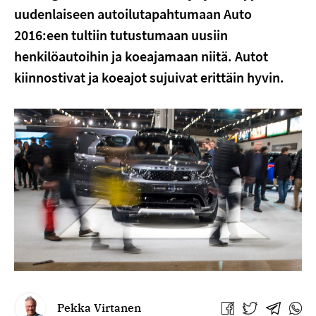
uudenlaiseen autoilutapahtumaan Auto
2016:een tultiin tutustumaan uusiin
henkilöautoihin ja koeajamaan niitä. Autot
kiinnostivat ja koeajot sujuivat erittäin hyvin.
Pekka Virtanen
Jaa
Jaa
Jaa
Jaa