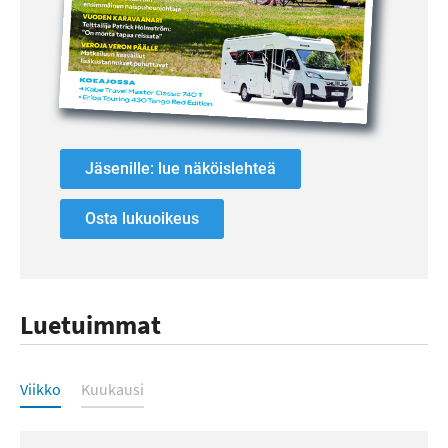
Jäsenille: lue näköislehteä
Osta lukuoikeus
Luetuimmat
Luetuimmat
Viikko
Kuukausi