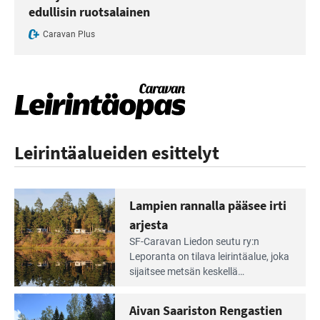
edullisin ruotsalainen
Caravan Plus
Leirintäalueiden esittelyt
Lampien rannalla pääsee irti
arjesta
Lue
SF-Caravan Liedon seutu ry:n
Leirintäoppaan
Leporanta on tilava leirintäalue, joka
artikkeli:
sijaitsee metsän kes­kellä
Lampien
kirkasvetisen lammen ympärillä. –
rannalla
Lampi on upea ja puhdas, ja se
Aivan Saariston Rengastien
pääsee
tarjoaa ympäris­töineen kauniit