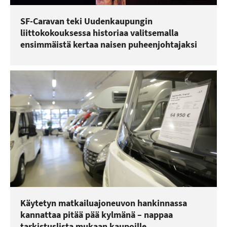
SF-Caravan teki Uudenkaupungin
liittokokouksessa historiaa valitsemalla
ensimmäistä kertaa naisen puheenjohtajaksi
Käytetyn matkailuajoneuvon hankinnassa
kannattaa pitää pää kylmänä – nappaa
tarkistuslista mukaan kaupoille