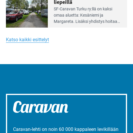
liepeillä
Lue
SF-Caravan Turku ry:llä on kaksi
Leirintäoppaan
omaa aluet­ta: Kesäniemi ja
artikkeli:
Margareta. Lisäksi yhdis­tys hoitaa
Merellinen
Ruissalo Campingin talvialue­
Margareta
toimintaa.
Turun
Katso kaikki esittelyt
liepeillä
Caravan-lehti on noin 60 000 kappaleen levikillään