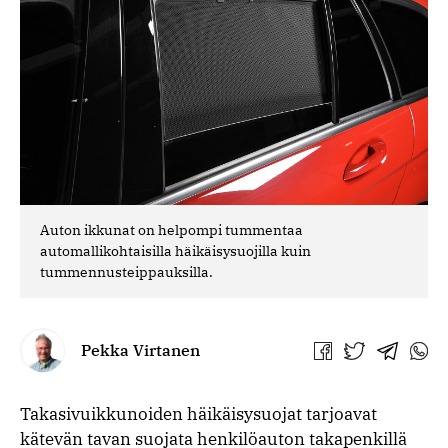
Auton ikkunat on helpompi tummentaa
automallikohtaisilla häikäisysuojilla kuin
tummennusteippauksilla.
Pekka Virtanen
Jaa
Jaa
Jaa
Jaa
Facebookissa
Twitterissä
Telegra
What
Takasivuikkunoiden häikäisysuojat tarjoavat
kätevän tavan suojata henkilöauton takapenkillä