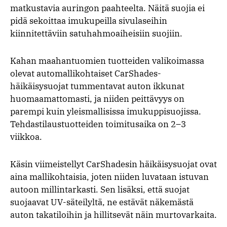
matkustavia auringon paahteelta. Näitä suojia ei
pidä sekoittaa imukupeilla sivulaseihin
kiinnitettäviin satuhahmoaiheisiin suojiin.
Kahan maahantuomien tuotteiden valikoimassa
olevat automallikohtaiset CarShades-
häikäisysuojat tummentavat auton ikkunat
huomaamattomasti, ja niiden peittävyys on
parempi kuin yleismallisissa imukuppisuojissa.
Tehdastilaustuotteiden toimitusaika on 2–3
viikkoa.
Käsin viimeistellyt CarShadesin häikäisysuojat ovat
aina mallikohtaisia, joten niiden luvataan istuvan
autoon millintarkasti. Sen lisäksi, että suojat
suojaavat UV-säteilyltä, ne estävät näkemästä
auton takatiloihin ja hillitsevät näin murtovarkaita.