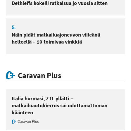
Dethleffs kokeili ratkaisua jo vuosia sitten
5.
Näin pidät matkailuajoneuvon viileänä
helteellä – 10 toimivaa vinkkiä
Caravan Plus
Italia hurmasi, ZTL yllätti –
matkailuautokierros sai odottamattoman
käänteen
Caravan Plus