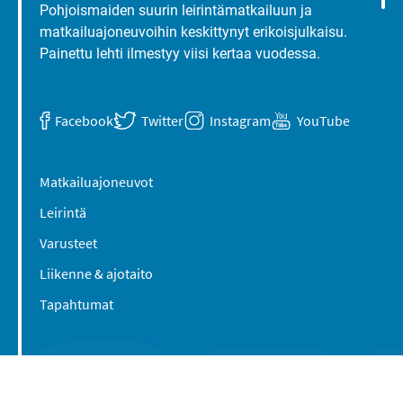
Pohjoismaiden suurin leirintämatkailuun ja
matkailuajoneuvoihin keskittynyt erikoisjulkaisu.
Painettu lehti ilmestyy viisi kertaa vuodessa.
Facebook
Twitter
Instagram
YouTube
Matkailuajoneuvot
Leirintä
Varusteet
Liikenne & ajotaito
Tapahtumat
Suomen Caravan Media Oy