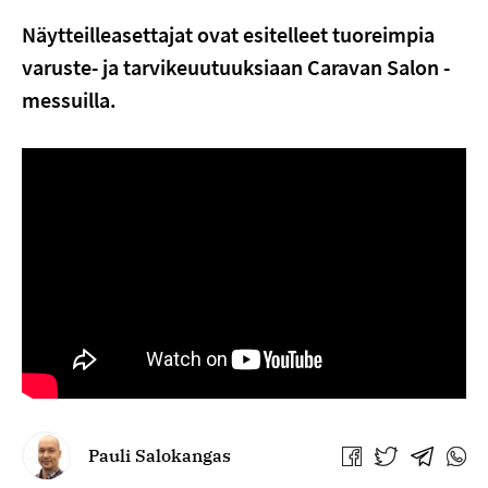
Näytteilleasettajat ovat esitelleet tuoreimpia
varuste- ja tarvikeuutuuksiaan Caravan Salon -
messuilla.
Pauli Salokangas
Jaa
Jaa
Jaa
Jaa
Facebookissa
Twitterissä
Telegra
What