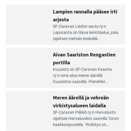
Lampien rannalla pääsee irti
arjesta
Lue
SF-Caravan Liedon seutu ry:n
Leirintäoppaan
Leporanta on tilava leirintäalue, joka
artikkeli:
sijaitsee metsän kes­kellä
Lampien
kirkasvetisen lammen ympärillä. –
rannalla
Lampi on upea ja puhdas, ja se
Aivan Saariston Rengastien
pääsee
tarjoaa ympäris­töineen kauniit
irti
portilla
maisemat ja loistavat virkistäytymis­
arjesta
Lue
mahdollisuudet.
Kuusisto on SF-Caravan Kaarina
Leirintäoppaan
ry:n oma alue meren äärellä
artikkeli:
Kuusiston saarella. Pie­nehkö
Aivan
caravan-alue on lapsiystävällinen,
Saariston
rauhallinen ja silmiinpistävän siisti.
Meren äärellä ja vehreän
Rengastien
portilla
virkistysalueen laidalla
Lue
SF-Caravan Piikkiö ry:n Harvaluoto
Leirintäoppaan
sijait­see Harvaluodon saarella Turun
artikkeli:
kaakkois­puolella. Yhdistys on
Meren
vuokrannut käyttöön­sä osan