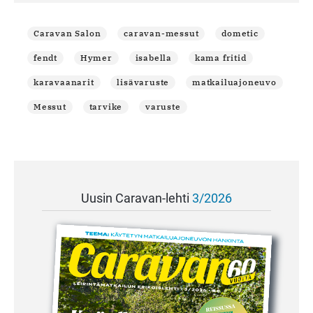
Caravan Salon
caravan-messut
dometic
fendt
Hymer
isabella
kama fritid
karavaanarit
lisävaruste
matkailuajoneuvo
Messut
tarvike
varuste
Uusin Caravan-lehti
3/2026