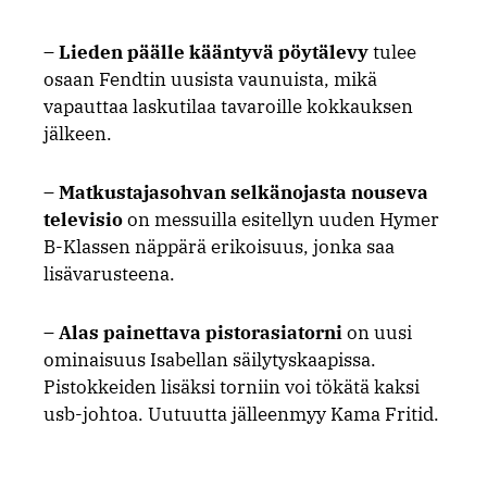
–
Lieden päälle kääntyvä pöytälevy
tulee
osaan Fendtin uusista vaunuista, mikä
vapauttaa laskutilaa tavaroille kokkauksen
jälkeen.
–
Matkustajasohvan selkänojasta nouseva
televisio
on messuilla esitellyn uuden Hymer
B-Klassen näppärä erikoisuus, jonka saa
lisävarusteena.
–
Alas painettava pistorasiatorni
on uusi
ominaisuus Isabellan säilytyskaapissa.
Pistokkeiden lisäksi torniin voi tökätä kaksi
usb-johtoa. Uutuutta jälleenmyy Kama Fritid.