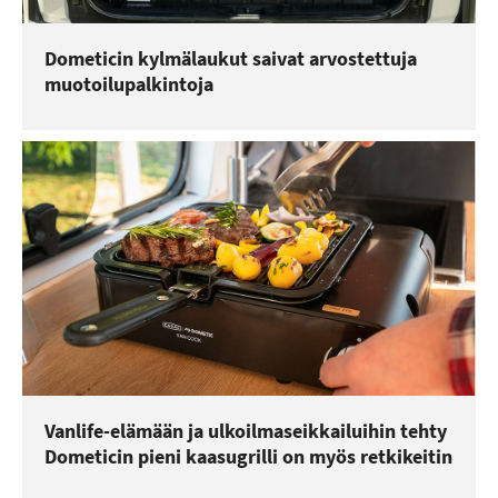
Dometicin kylmälaukut saivat arvostettuja
muotoilupalkintoja
Vanlife-elämään ja ulkoilmaseikkailuihin tehty
Dometicin pieni kaasugrilli on myös retkikeitin