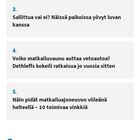
3.
Sallittua vai ei? Näissä paikoissa yövyt luvan
kanssa
4.
Voiko matkailuvaunu auttaa vetoautoa?
Dethleffs kokeili ratkaisua jo vuosia sitten
5.
Näin pidät matkailuajoneuvon viileänä
helteellä – 10 toimivaa vinkkiä