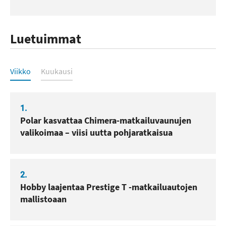
Luetuimmat
Luetuimmat
Viikko
Kuukausi
1.
Polar kasvattaa Chimera-matkailuvaunujen
valikoimaa – viisi uutta pohjaratkaisua
2.
Hobby laajentaa Prestige T -matkailuautojen
mallistoaan