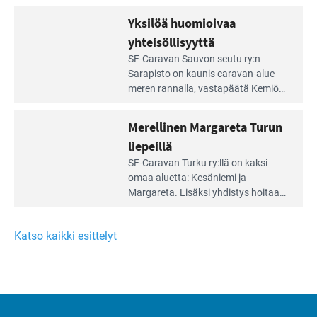
äärellä
kunnan viiden hehtaarin
Yksilöä huomioivaa
ja
virkistysalueesta.
vehreän
yhteisöllisyyttä
virkistysalueen
Lue
SF-Caravan Sauvon seutu ry:n
laidalla
Leirintäoppaan
Sarapisto on kaunis caravan-alue
artikkeli:
meren rannalla, vasta­päätä Kemiön
Yksilöä
saarta. Alueella on 130 sähköllä
huomioivaa
varustettua caravan-paik­kaa sekä
Merellinen Margareta Turun
yhteisöllisyyttä
kymmenen paikkaa ilman sähköä.
liepeillä
Lue
SF-Caravan Turku ry:llä on kaksi
Leirintäoppaan
omaa aluet­ta: Kesäniemi ja
artikkeli:
Margareta. Lisäksi yhdis­tys hoitaa
Merellinen
Ruissalo Campingin talvialue­
Margareta
toimintaa.
Turun
Katso kaikki esittelyt
liepeillä