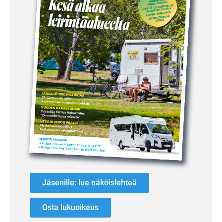
Jäsenille: lue näköislehteä
Osta lukuoikeus