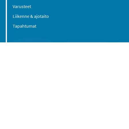
Varusteet
Liikenne & ajotaito
Tapahtumat
Suomen Caravan Media Oy
Viipurintie 58
13210 Hämeenlinna
Yhteystiedot
© 2016-2026 Caravan-lehti / Suomen Caravan
Media Oy
Tietosuojaseloste
Käyttöehdot
Evästeasetukset