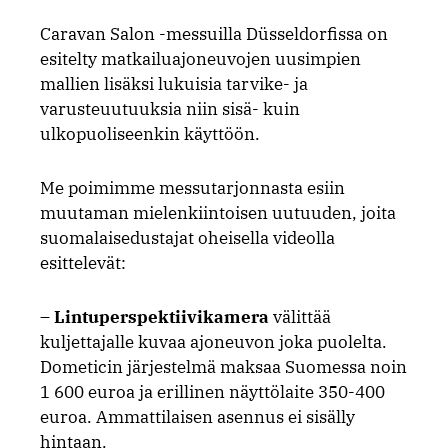
Caravan Salon -messuilla Düsseldorfissa on
esitelty matkailuajoneuvojen uusimpien
mallien lisäksi lukuisia tarvike- ja
varusteuutuuksia niin sisä- kuin
ulkopuoliseenkin käyttöön.
Me poimimme messutarjonnasta esiin
muutaman mielenkiintoisen uutuuden, joita
suomalaisedustajat oheisella videolla
esittelevät:
–
Lintuperspektiivikamera
välittää
kuljettajalle kuvaa ajoneuvon joka puolelta.
Dometicin järjestelmä maksaa Suomessa noin
1 600 euroa ja erillinen näyttölaite 350-400
euroa. Ammattilaisen asennus ei sisälly
hintaan.