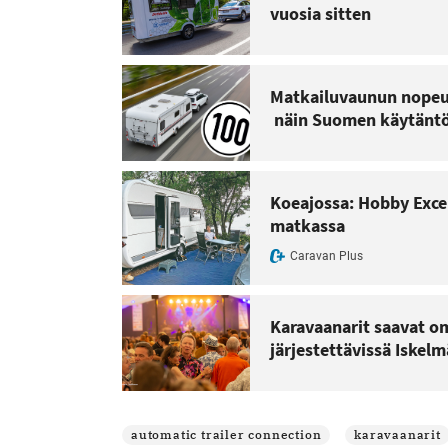
vuosia sitten
Matkailuvaunun nopeus
näin Suomen käytäntö
Koeajossa: Hobby Exce
matkassa
Caravan Plus
Karavaanarit saavat om
järjestettävissä Iskel
automatic trailer connection
karavaanarit