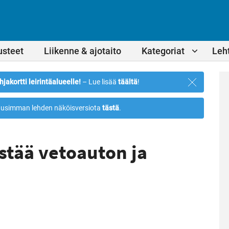
usteet
Liikenne & ajotaito
Kategoriat
Leht
Sulje
hjakortti leirintäalueelle!
– Lue lisää
täältä
!
ilmoitus
usimman lehden näköisversiota
tästä
.
stää vetoauton ja