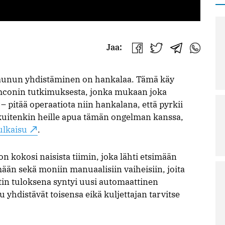
Jaa:
Jaa
Jaa
Jaa
Jaa
Facebookissa
Twitterissä
Telegrammis
WhatsAp
vaunun yhdistäminen on hankalaa. Tämä käy
Semconin tutkimuksesta, jonka mukaan joka
 – pitää operaatiota niin hankalana, että pyrkii
 kuitenkin heille apua tämän ongelman kanssa,
ulkaisu
.
kokosi naisista tiimin, joka lähti etsimään
mään sekä moniin manuaalisiin vaiheisiin, joita
tin tuloksena syntyi uusi automaattinen
 yhdistävät toisensa eikä kuljettajan tarvitse