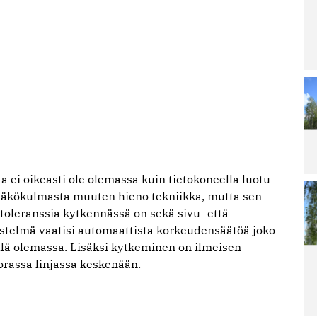
Lu
Le
ar
La
ra
pä
irt
ar
Lu
Le
ar
Ai
ta ei oikeasti ole olemassa kuin tietokoneella luotu
Sa
 näkökulmasta muuten hieno tekniikka, mutta sen
Re
po
toleranssia kytkennässä on sekä sivu- että
estelmä vaatisi automaattista korkeudensäätöä joko
ellä olemassa. Lisäksi kytkeminen on ilmeisen
Lu
orassa linjassa keskenään.
Le
ar
M
ää