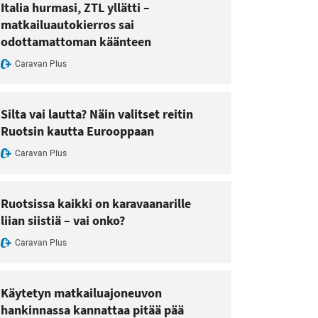
Italia hurmasi, ZTL yllätti –
matkailuautokierros sai
odottamattoman käänteen
Caravan Plus
Silta vai lautta? Näin valitset reitin
Ruotsin kautta Eurooppaan
Caravan Plus
Ruotsissa kaikki on karavaanarille
liian siistiä – vai onko?
Caravan Plus
Käytetyn matkailuajoneuvon
hankinnassa kannattaa pitää pää