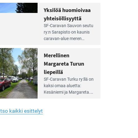
Yhdistys on vuokrannut
hreän
Yksilöä huomioivaa
rkistysalueen
käyttöön­sä osan kunnan
yhteisöllisyyttä
idalla
viiden hehtaarin
e
virkistysalueesta.
SF-Caravan Sauvon seutu
irintäoppaan
ry:n Sarapisto on kaunis
tikkeli:
caravan-alue meren
silöä
rannalla, vasta­päätä
omioivaa
Kemiön saarta. Alueella
Merellinen
teisöllisyyttä
on 130 sähköllä
Margareta Turun
varustettua caravan-paik­
kaa sekä kymmenen
liepeillä
e
paikkaa ilman sähköä.
SF-Caravan Turku ry:llä on
irintäoppaan
kaksi omaa aluet­ta:
tikkeli:
Kesäniemi ja Margareta.
rellinen
rgareta
Lisäksi yhdis­tys hoitaa
urun
Ruissalo Campingin
epeillä
tso kaikki esittelyt
talvialue­toimintaa.