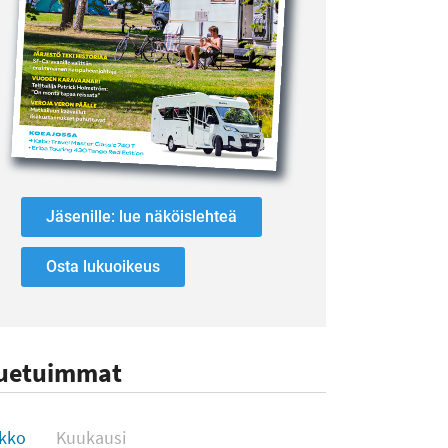
Jäsenille: lue näköislehteä
Osta lukuoikeus
uetuimmat
uetuimmat
ikko
Kuukausi