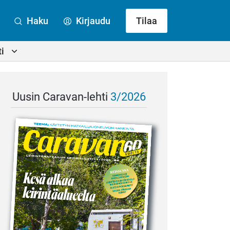
Haku
Kirjaudu
Tilaa
i
Uusin Caravan-lehti
3/2026