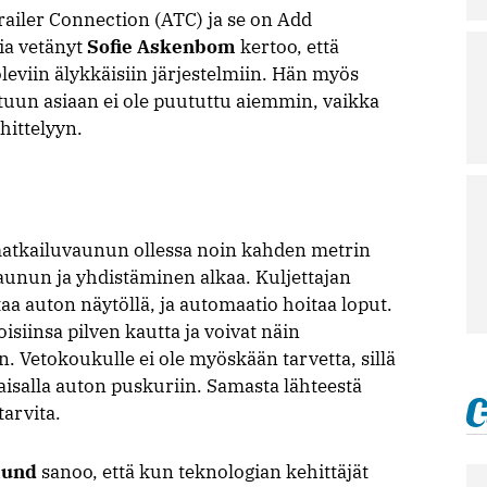
ailer Connection (ATC) ja se on Add
ia vetänyt
Sofie Askenbom
kertoo, että
leviin älykkäisiin järjestelmiin. Hän myös
ttuun asiaan ei ole puututtu aiemmin, vaikka
hittelyyn.
 matkailuvaunun ollessa noin kahden metrin
unun ja yhdistäminen alkaa. Kuljettajan
aa auton näytöllä, ja automaatio hoitaa loput.
siinsa pilven kautta ja voivat näin
 Vetokoukulle ei ole myöskään tarvetta, sillä
isalla auton puskuriin. Samasta lähteestä
tarvita.
lund
sanoo, että kun teknologian kehittäjät