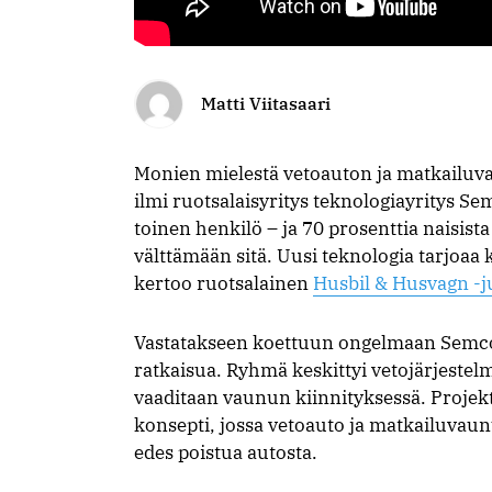
Matti Viitasaari
Monien mielestä vetoauton ja matkailu
ilmi ruotsalaisyritys teknologiayritys 
toinen henkilö – ja 70 prosenttia naisista
välttämään sitä. Uusi teknologia tarjoaa
kertoo ruotsalainen
Husbil & Husvagn -j
Vastatakseen koettuun ongelmaan Semcon 
ratkaisua. Ryhmä keskittyi vetojärjestel
vaaditaan vaunun kiinnityksessä. Projek
konsepti, jossa vetoauto ja matkailuvaunu
edes poistua autosta.