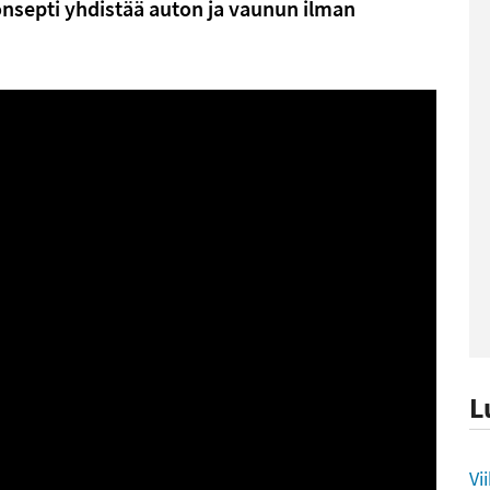
septi yhdistää auton ja vaunun ilman
L
L
Vi