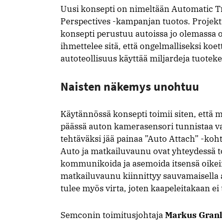
Uusi konsepti on nimeltään Automatic Tr
Perspectives -kampanjan tuotos. Projekt
konsepti perustuu autoissa jo olemassa o
ihmettelee sitä, että ongelmalliseksi koe
autoteollisuus käyttää miljardeja tuoteke
Naisten näkemys unohtuu
Käytännössä konsepti toimii siten, että
päässä auton kamerasensori tunnistaa va
tehtäväksi jää painaa ”Auto Attach” -koht
Auto ja matkailuvaunu ovat yhteydessä toi
kommunikoida ja asemoida itsensä oikein.
matkailuvaunu kiinnittyy sauvamaisella a
tulee myös virta, joten kaapeleitakaan ei 
Semconin toimitusjohtaja
Markus Gran