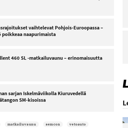
rajoitukset vaihtelevat Pohjois-Euroopassa –
 poikkeaa naapurimaista
llent 460 SL -matkailuvaunu – erinomaisuutta
an sarjan Iskelmäviikolla Kiuruvedellä
mätangon SM-kisoissa
L
matkailuvaunu
semcon
vetoauto