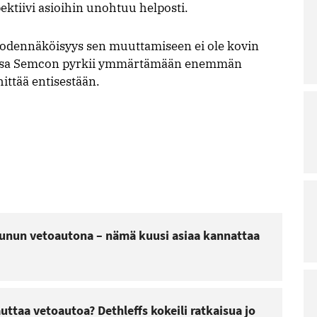
ktiivi asioihin unohtuu helposti.
, todennäköisyys sen muuttamiseen ei ole kovin
ansa Semcon pyrkii ymmärtämään enemmän
hittää entisestään.
unun vetoautona – nämä kuusi asiaa kannattaa
ttaa vetoautoa? Dethleffs kokeili ratkaisua jo