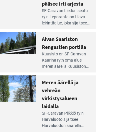
pääsee irti arjesta
e
SF-Caravan Liedon seutu
irintäoppaan
ry:n Leporanta on tilava
tikkeli:
leirintäalue, joka sijaitsee
mpien
metsän kes­kellä
nnalla
kirkasvetisen lammen
Aivan Saariston
äsee
ympärillä. – Lampi on
i
Rengastien portilla
upea ja puhdas, ja se
jesta
e
tarjoaa ympäris­töineen
Kuusisto on SF-Caravan
irintäoppaan
kauniit maisemat ja
Kaarina ry:n oma alue
tikkeli:
loistavat virkistäytymis­
meren äärellä Kuusiston
van
mahdollisuudet.
saarella. Pie­nehkö
ariston
caravan-alue on
Meren äärellä ja
ngastien
lapsiystävällinen,
rtilla
vehreän
rauhallinen ja
silmiinpistävän siisti.
virkistysalueen
e
laidalla
irintäoppaan
SF-Caravan Piikkiö ry:n
tikkeli:
Harvaluoto sijait­see
eren
Harvaluodon saarella
rellä
Turun kaakkois­puolella.