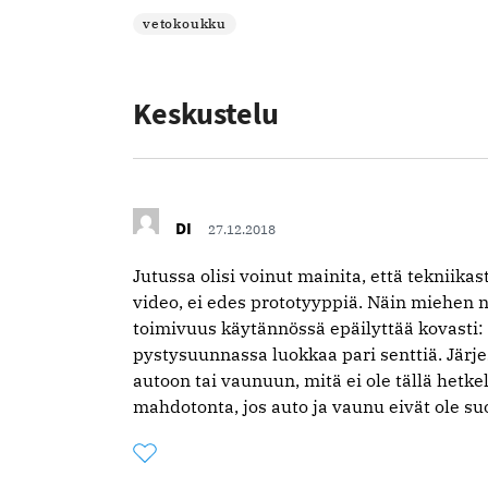
vetokoukku
Keskustelu
DI
27.12.2018
Jutussa olisi voinut mainita, että tekniikas
video, ei edes prototyyppiä. Näin miehen
toimivuus käytännössä epäilyttää kovasti: 
pystysuunnassa luokkaa pari senttiä. Järj
autoon tai vaunuun, mitä ei ole tällä hetk
mahdotonta, jos auto ja vaunu eivät ole su
Tykkää
Kommentoitu
kertaa
kommentista