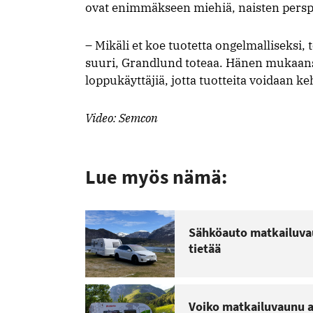
ovat enimmäkseen miehiä, naisten perspe
– Mikäli et koe tuotetta ongelmalliseksi
suuri, Grandlund toteaa. Hänen muka
loppukäyttäjiä, jotta tuotteita voidaan ke
Video: Semcon
Lue myös nämä:
Sähköauto matkailuva
tietää
Voiko matkailuvaunu au