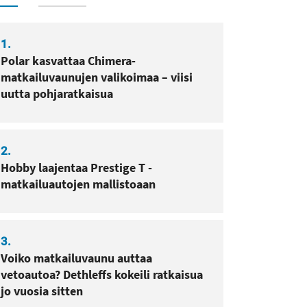
1.
Polar kasvattaa Chimera-
matkailuvaunujen valikoimaa – viisi
sa
pissa
uutta pohjaratkaisua
2.
Hobby laajentaa Prestige T -
matkailuautojen mallistoaan
3.
Voiko matkailuvaunu auttaa
vetoautoa? Dethleffs kokeili ratkaisua
jo vuosia sitten