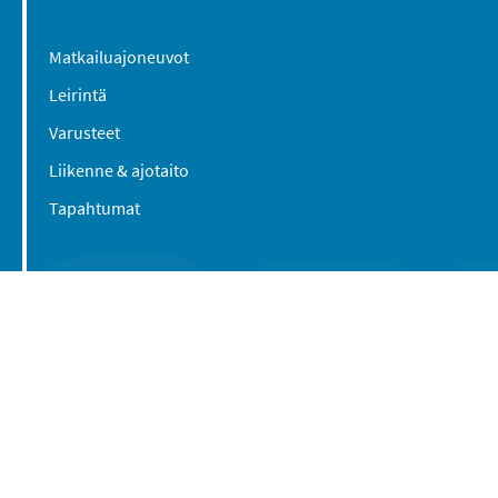
Matkailuajoneuvot
Leirintä
Varusteet
Liikenne & ajotaito
Tapahtumat
Suomen Caravan Media Oy
Viipurintie 58
13210 Hämeenlinna
Yhteystiedot
© 2016-2026 Caravan-lehti / Suomen Caravan