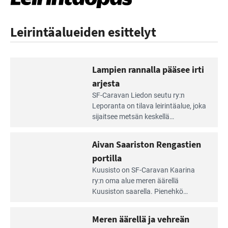
Leirintäalueiden esittelyt
Lampien rannalla pääsee irti
arjesta
Lue
SF-Caravan Liedon seutu ry:n
Leirintäoppaan
Leporanta on tilava leirintäalue, joka
artikkeli:
sijaitsee metsän kes­kellä
Lampien
kirkasvetisen lammen ympärillä. –
rannalla
Lampi on upea ja puhdas, ja se
Aivan Saariston Rengastien
pääsee
tarjoaa ympäris­töineen kauniit
irti
portilla
maisemat ja loistavat virkistäytymis­
arjesta
Lue
mahdollisuudet.
Kuusisto on SF-Caravan Kaarina
Leirintäoppaan
ry:n oma alue meren äärellä
artikkeli:
Kuusiston saarella. Pie­nehkö
Aivan
caravan-alue on lapsiystävällinen,
Saariston
rauhallinen ja silmiinpistävän siisti.
Meren äärellä ja vehreän
Rengastien