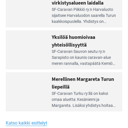
portilla
virkistysalueen laidalla
Lue
SF-Caravan Piikkiö ry:n Harvaluoto
Leirintäoppaan
sijait­see Harvaluodon saarella Turun
artikkeli:
kaakkois­puolella. Yhdistys on
Meren
vuokrannut käyttöön­sä osan
äärellä
kunnan viiden hehtaarin
Yksilöä huomioivaa
ja
virkistysalueesta.
vehreän
yhteisöllisyyttä
virkistysalueen
Lue
SF-Caravan Sauvon seutu ry:n
laidalla
Leirintäoppaan
Sarapisto on kaunis caravan-alue
artikkeli:
meren rannalla, vasta­päätä Kemiön
Yksilöä
saarta. Alueella on 130 sähköllä
huomioivaa
varustettua caravan-paik­kaa sekä
Merellinen Margareta Turun
yhteisöllisyyttä
kymmenen paikkaa ilman sähköä.
liepeillä
Lue
SF-Caravan Turku ry:llä on kaksi
Leirintäoppaan
omaa aluet­ta: Kesäniemi ja
artikkeli:
Margareta. Lisäksi yhdis­tys hoitaa
Merellinen
Ruissalo Campingin talvialue­
Margareta
toimintaa.
Turun
Katso kaikki esittelyt
liepeillä