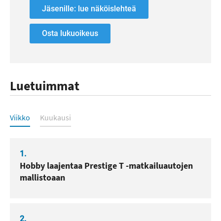
Jäsenille: lue näköislehteä
Osta lukuoikeus
Luetuimmat
Luetuimmat
Viikko
Kuukausi
1.
Hobby laajentaa Prestige T -matkailuautojen
mallistoaan
2.