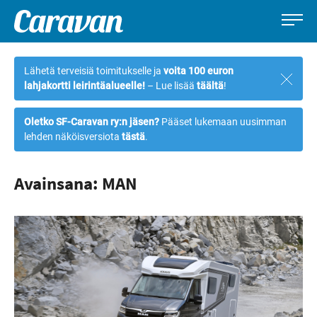
Caravan-
Leirintämatkailun
Siirry
lehti
erikoislehti
suoraan
Lähetä terveisiä toimitukselle ja
voita 100 euron
Sulje
sisältöön
lahjakortti leirintäalueelle!
– Lue lisää
täältä
!
ilmoi
Oletko SF-Caravan ry:n jäsen?
Pääset lukemaan uusimman
lehden näköisversiota
tästä
.
Avainsana: MAN