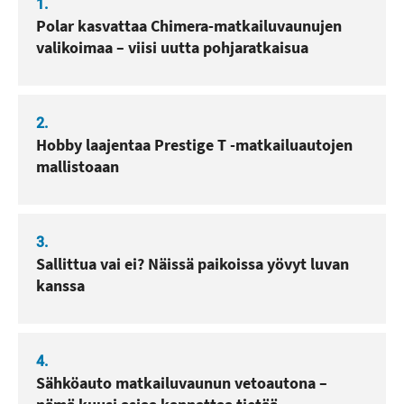
1.
Polar kasvattaa Chimera-matkailuvaunujen
valikoimaa – viisi uutta pohjaratkaisua
2.
Hobby laajentaa Prestige T -matkailuautojen
mallistoaan
3.
Sallittua vai ei? Näissä paikoissa yövyt luvan
kanssa
4.
Sähköauto matkailuvaunun vetoautona –