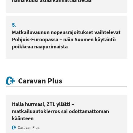
nämä kuusi asiaa kannattaa tietää
5.
Matkailuvaunun nopeusrajoitukset vaihtelevat
Pohjois-Euroopassa – näin Suomen käytäntö
poikkeaa naapurimaista
Caravan Plus
Italia hurmasi, ZTL yllätti –
matkailuautokierros sai odottamattoman
käänteen
Caravan Plus