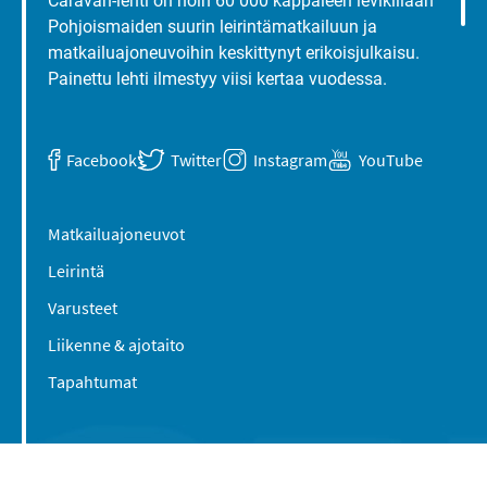
Caravan-lehti on noin 60 000 kappaleen levikillään
Pohjoismaiden suurin leirintämatkailuun ja
matkailuajoneuvoihin keskittynyt erikoisjulkaisu.
Painettu lehti ilmestyy viisi kertaa vuodessa.
Facebook
Twitter
Instagram
YouTube
Matkailuajoneuvot
Leirintä
Varusteet
Liikenne & ajotaito
Tapahtumat
Suomen Caravan Media Oy