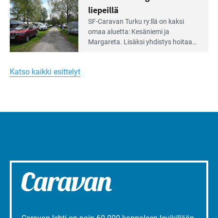
kymmenen paikkaa ilman sähköä.
liepeillä
Lue
SF-Caravan Turku ry:llä on kaksi
Leirintäoppaan
omaa aluet­ta: Kesäniemi ja
artikkeli:
Margareta. Lisäksi yhdis­tys hoitaa
Merellinen
Ruissalo Campingin talvialue­
Margareta
toimintaa.
Turun
Katso kaikki esittelyt
liepeillä