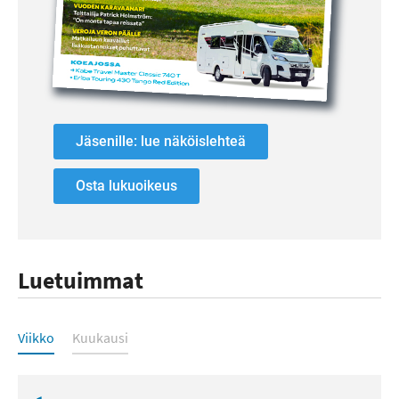
Jäsenille: lue näköislehteä
Osta lukuoikeus
Luetuimmat
Luetuimmat
Viikko
Kuukausi