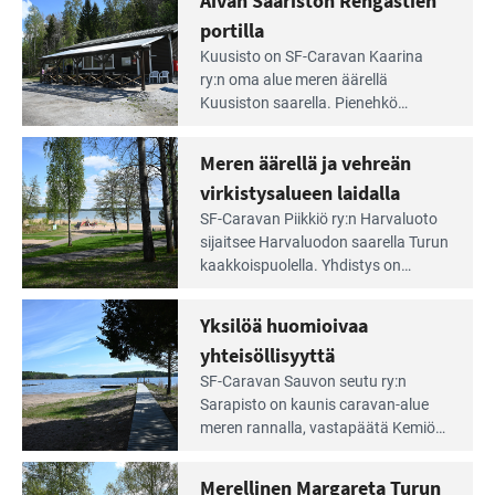
Aivan Saariston Rengastien
pääsee
tarjoaa ympäris­töineen kauniit
irti
portilla
maisemat ja loistavat virkistäytymis­
arjesta
Lue
mahdollisuudet.
Kuusisto on SF-Caravan Kaarina
Leirintäoppaan
ry:n oma alue meren äärellä
artikkeli:
Kuusiston saarella. Pie­nehkö
Aivan
caravan-alue on lapsiystävällinen,
Saariston
rauhallinen ja silmiinpistävän siisti.
Meren äärellä ja vehreän
Rengastien
portilla
virkistysalueen laidalla
Lue
SF-Caravan Piikkiö ry:n Harvaluoto
Leirintäoppaan
sijait­see Harvaluodon saarella Turun
artikkeli:
kaakkois­puolella. Yhdistys on
Meren
vuokrannut käyttöön­sä osan
äärellä
kunnan viiden hehtaarin
Yksilöä huomioivaa
ja
virkistysalueesta.
vehreän
yhteisöllisyyttä
virkistysalueen
Lue
SF-Caravan Sauvon seutu ry:n
laidalla
Leirintäoppaan
Sarapisto on kaunis caravan-alue
artikkeli:
meren rannalla, vasta­päätä Kemiön
Yksilöä
saarta. Alueella on 130 sähköllä
huomioivaa
varustettua caravan-paik­kaa sekä
Merellinen Margareta Turun
yhteisöllisyyttä