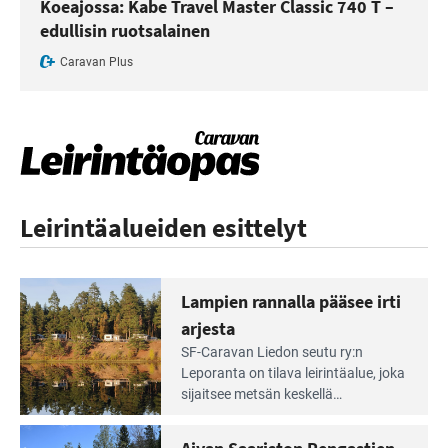
Koeajossa: Kabe Travel Master Classic 740 T –
edullisin ruotsalainen
Caravan Plus
Leirintäalueiden esittelyt
Lampien rannalla pääsee irti
arjesta
Lue
SF-Caravan Liedon seutu ry:n
Leirintäoppaan
Leporanta on tilava leirintäalue, joka
artikkeli:
sijaitsee metsän kes­kellä
Lampien
kirkasvetisen lammen ympärillä. –
rannalla
Lampi on upea ja puhdas, ja se