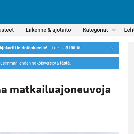
usteet
Liikenne & ajotaito
Kategoriat
Leht
Sulje
hjakortti leirintäalueelle!
– Lue lisää
täältä
!
ilmoitus
usimman lehden näköisversiota
tästä
.
aa matkailuajoneuvoja