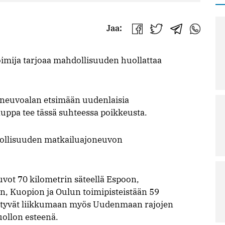
Jaa:
Jaa
Jaa
Jaa
Jaa
Facebookissa
Twitterissä
Telegrammis
WhatsAp
mija tarjoaa mahdollisuuden huollattaa
neuvoalan etsimään uudenlaisia
uppa tee tässä suhteessa poikkeusta.
dollisuuden matkailuajoneuvon
uvot 70 kilometrin säteellä Espoon,
, Kuopion ja Oulun toimipisteistään 59
ystyvät liikkumaan myös Uudenmaan rajojen
huollon esteenä.