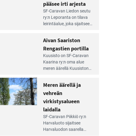
pääsee irti arjesta
e
SF-Caravan Liedon seutu
irintäoppaan
ry:n Leporanta on tilava
tikkeli:
leirintäalue, joka sijaitsee
mpien
metsän kes­kellä
nnalla
kirkasvetisen lammen
Aivan Saariston
äsee
ympärillä. – Lampi on
i
Rengastien portilla
upea ja puhdas, ja se
jesta
e
tarjoaa ympäris­töineen
Kuusisto on SF-Caravan
irintäoppaan
kauniit maisemat ja
Kaarina ry:n oma alue
tikkeli:
loistavat virkistäytymis­
meren äärellä Kuusiston
van
mahdollisuudet.
saarella. Pie­nehkö
ariston
caravan-alue on
Meren äärellä ja
ngastien
lapsiystävällinen,
rtilla
vehreän
rauhallinen ja
silmiinpistävän siisti.
virkistysalueen
e
laidalla
irintäoppaan
SF-Caravan Piikkiö ry:n
tikkeli:
Harvaluoto sijait­see
eren
Harvaluodon saarella
rellä
Turun kaakkois­puolella.