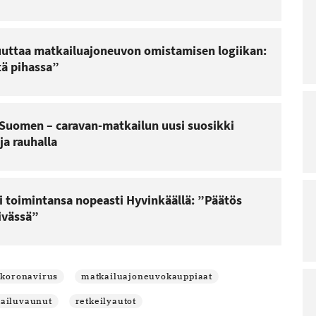
uuttaa matkailuajoneuvon omistamisen logiikan:
tä pihassa”
t Suomen – caravan-matkailun uusi suosikki
ja rauhalla
i toimintansa nopeasti Hyvinkäällä: ”Päätös
äivässä”
koronavirus
matkailuajoneuvokauppiaat
ailuvaunut
retkeilyautot