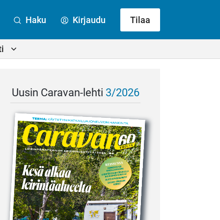
Haku
Kirjaudu
Tilaa
i
Uusin Caravan-lehti
3/2026