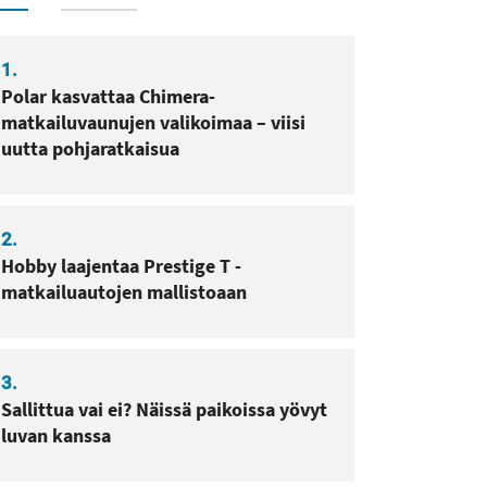
1.
sa
pissa
Polar kasvattaa Chimera-
matkailuvaunujen valikoimaa – viisi
uutta pohjaratkaisua
2.
Hobby laajentaa Prestige T -
matkailuautojen mallistoaan
3.
Sallittua vai ei? Näissä paikoissa yövyt
luvan kanssa