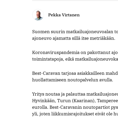
Pekka Virtanen
Suomen suurin matkailuajoneuvoalan toi
ajoneuvo ajamatta sillä itse metriäkään.
Koronaviruspandemia on pakottanut ajo
toimintatapoja, eikä matkailuajoneuvoka
Best-Caravan tarjoaa asiakkailleen mah
huollattamiseen noutopalvelun avulla.
Yritys noutaa ja palauttaa matkailuajone
Hyvinkään, Turun (Kaarinan), Tampereen
eurolla. Best-Caravanin noutopartiot p
yli, joten liikkumisrajoitukset eivät ole 