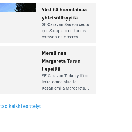
Yhdistys on vuokrannut
hreän
Yksilöä huomioivaa
rkistysalueen
käyttöön­sä osan kunnan
yhteisöllisyyttä
idalla
viiden hehtaarin
e
virkistysalueesta.
SF-Caravan Sauvon seutu
irintäoppaan
ry:n Sarapisto on kaunis
tikkeli:
caravan-alue meren
silöä
rannalla, vasta­päätä
omioivaa
Kemiön saarta. Alueella
Merellinen
teisöllisyyttä
on 130 sähköllä
Margareta Turun
varustettua caravan-paik­
kaa sekä kymmenen
liepeillä
e
paikkaa ilman sähköä.
SF-Caravan Turku ry:llä on
irintäoppaan
kaksi omaa aluet­ta:
tikkeli:
Kesäniemi ja Margareta.
rellinen
rgareta
Lisäksi yhdis­tys hoitaa
urun
Ruissalo Campingin
epeillä
tso kaikki esittelyt
talvialue­toimintaa.