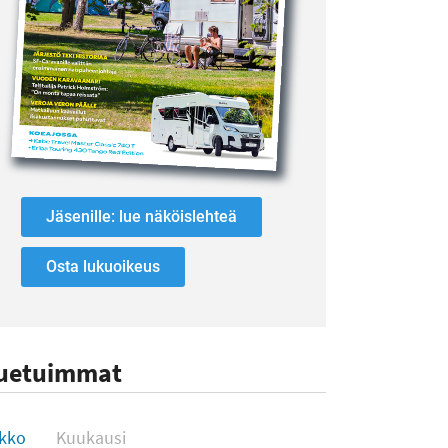
Jäsenille: lue näköislehteä
Osta lukuoikeus
uetuimmat
uetuimmat
ikko
Kuukausi