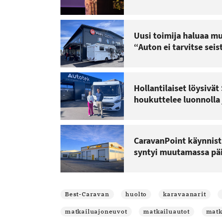
Uusi toimija haluaa m
“Auton ei tarvitse seis
Hollantilaiset löysivä
houkuttelee luonnolla 
CaravanPoint käynnist
syntyi muutamassa p
Best-Caravan
huolto
karavaanarit
matkailuajoneuvot
matkailuautot
matk