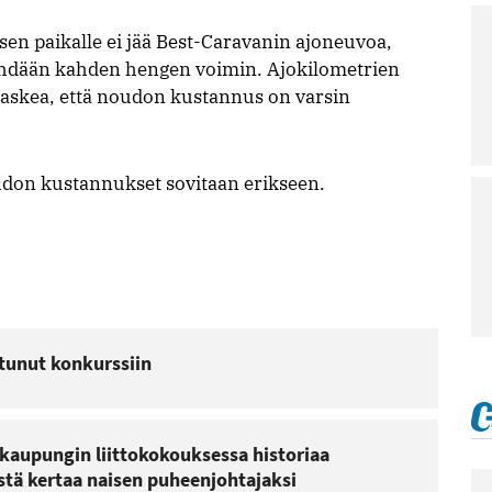
en paikalle ei jää Best-Caravanin ajoneuvoa,
tehdään kahden hengen voimin. Ajokilometrien
 laskea, että noudon kustannus on varsin
udon kustannukset sovitaan erikseen.
tunut konkurssiin
kaupungin liittokokouksessa historiaa
stä kertaa naisen puheenjohtajaksi