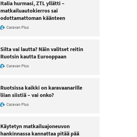
Italia hurmasi, ZTL yllätti –
matkailuautokierros sai
odottamattoman käänteen
Caravan Plus
Silta vai lautta? Näin valitset reitin
Ruotsin kautta Eurooppaan
Caravan Plus
Ruotsissa kaikki on karavaanarille
liian siistiä – vai onko?
Caravan Plus
Käytetyn matkailuajoneuvon
hankinnassa kannattaa pitää pää