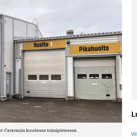
L
st-Caravanin kuudessa toimipisteessä.
L
Vi