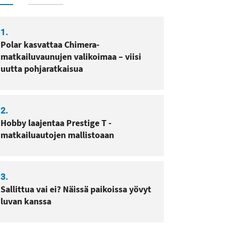
1.
Polar kasvattaa Chimera-
matkailuvaunujen valikoimaa – viisi
uutta pohjaratkaisua
2.
Hobby laajentaa Prestige T -
matkailuautojen mallistoaan
3.
Sallittua vai ei? Näissä paikoissa yövyt
luvan kanssa