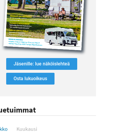
Jäsenille: lue näköislehteä
Osta lukuoikeus
uetuimmat
uetuimmat
ikko
Kuukausi