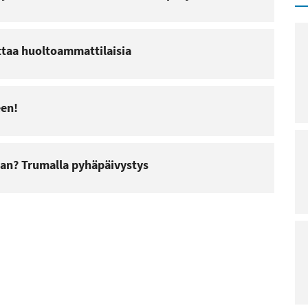
taa huoltoammattilaisia
een!
an? Trumalla pyhäpäivystys