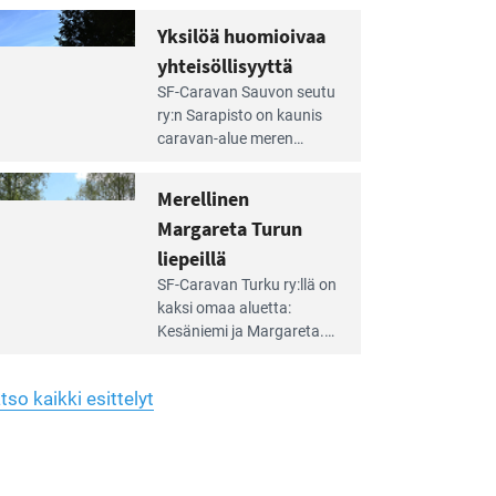
Yhdistys on vuokrannut
hreän
Yksilöä huomioivaa
rkistysalueen
käyttöön­sä osan kunnan
yhteisöllisyyttä
idalla
viiden hehtaarin
e
virkistysalueesta.
SF-Caravan Sauvon seutu
irintäoppaan
ry:n Sarapisto on kaunis
tikkeli:
caravan-alue meren
silöä
rannalla, vasta­päätä
omioivaa
Kemiön saarta. Alueella
Merellinen
teisöllisyyttä
on 130 sähköllä
Margareta Turun
varustettua caravan-paik­
kaa sekä kymmenen
liepeillä
e
paikkaa ilman sähköä.
SF-Caravan Turku ry:llä on
irintäoppaan
kaksi omaa aluet­ta:
tikkeli:
Kesäniemi ja Margareta.
rellinen
rgareta
Lisäksi yhdis­tys hoitaa
urun
Ruissalo Campingin
epeillä
tso kaikki esittelyt
talvialue­toimintaa.