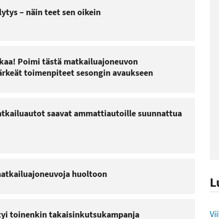
ytys – näin teet sen oikein
lkaa! Poimi tästä matkailuajoneuvon
tärkeät toimenpiteet sesongin avaukseen
tkailuautot saavat ammattiautoille suunnattua
atkailuajoneuvoja huoltoon
L
L
Vi
styi toinenkin takaisinkutsukampanja