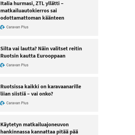
Italia hurmasi, ZTL yllätti –
matkailuautokierros sai
odottamattoman käänteen
Caravan Plus
Silta vai lautta? Näin valitset reitin
Ruotsin kautta Eurooppaan
Caravan Plus
Ruotsissa kaikki on karavaanarille
liian siistiä – vai onko?
Caravan Plus
Käytetyn matkailuajoneuvon
hankinnassa kannattaa pitää pää