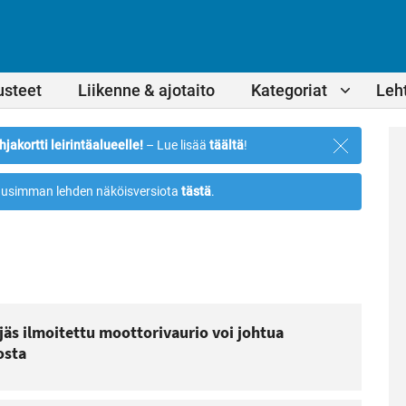
usteet
Liikenne & ajotaito
Kategoriat
Leht
Sulje
hjakortti leirintäalueelle!
– Lue lisää
täältä
!
ilmoitus
usimman lehden näköisversiota
tästä
.
ljäs ilmoitettu moottorivaurio voi johtua
osta