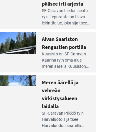
pääsee irti arjesta
e
SF-Caravan Liedon seutu
irintäoppaan
ry:n Leporanta on tilava
tikkeli:
leirintäalue, joka sijaitsee
mpien
metsän kes­kellä
nnalla
kirkasvetisen lammen
Aivan Saariston
äsee
ympärillä. – Lampi on
i
Rengastien portilla
upea ja puhdas, ja se
jesta
e
tarjoaa ympäris­töineen
Kuusisto on SF-Caravan
irintäoppaan
kauniit maisemat ja
Kaarina ry:n oma alue
tikkeli:
loistavat virkistäytymis­
meren äärellä Kuusiston
van
mahdollisuudet.
saarella. Pie­nehkö
ariston
caravan-alue on
Meren äärellä ja
ngastien
lapsiystävällinen,
rtilla
vehreän
rauhallinen ja
silmiinpistävän siisti.
virkistysalueen
e
laidalla
irintäoppaan
SF-Caravan Piikkiö ry:n
tikkeli:
Harvaluoto sijait­see
eren
Harvaluodon saarella
rellä
Turun kaakkois­puolella.