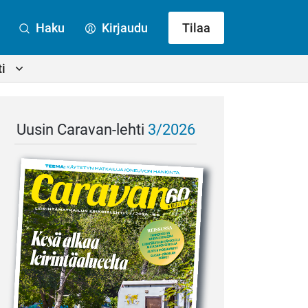
Haku
Kirjaudu
Tilaa
i
Uusin Caravan-lehti
3/2026