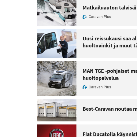
Matkailuauton talvisäil
Caravan Plus
Uusi reissukausi saa a
huoltovinkit ja muut 
MAN TGE -pohjaiset ma
huoltopalvelua
Caravan Plus
Best-Caravan noutaa m
Fiat Ducatolla käynni