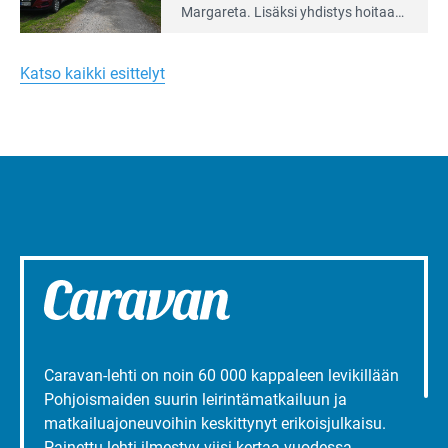
artikkeli:
Margareta. Lisäksi yhdis­tys hoitaa
Merellinen
Ruissalo Campingin talvialue­
Margareta
toimintaa.
Turun
Katso kaikki esittelyt
liepeillä
Caravan-lehti on noin 60 000 kappaleen levikillään
Pohjoismaiden suurin leirintämatkailuun ja
matkailuajoneuvoihin keskittynyt erikoisjulkaisu.
Painettu lehti ilmestyy viisi kertaa vuodessa.