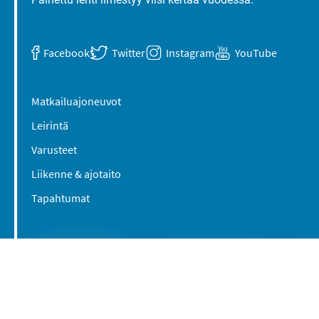
Facebook
Twitter
Instagram
YouTube
Matkailuajoneuvot
Leirintä
Varusteet
Liikenne & ajotaito
Tapahtumat
Suomen Caravan Media Oy
Viipurintie 58
13210 Hämeenlinna