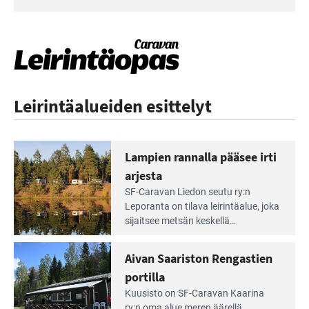
Leirintäalueiden esittelyt
Lampien rannalla pääsee irti
arjesta
Lue
SF-Caravan Liedon seutu ry:n
Leirintäoppaan
Leporanta on tilava leirintäalue, joka
artikkeli:
sijaitsee metsän kes­kellä
Lampien
kirkasvetisen lammen ympärillä. –
rannalla
Lampi on upea ja puhdas, ja se
Aivan Saariston Rengastien
pääsee
tarjoaa ympäris­töineen kauniit
irti
portilla
maisemat ja loistavat virkistäytymis­
arjesta
Lue
mahdollisuudet.
Kuusisto on SF-Caravan Kaarina
Leirintäoppaan
ry:n oma alue meren äärellä