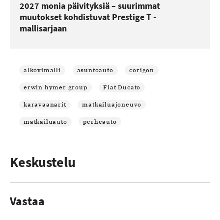
2027 monia päivityksiä – suurimmat
muutokset kohdistuvat Prestige T -
mallisarjaan
alkovimalli
asuntoauto
corigon
erwin hymer group
Fiat Ducato
karavaanarit
matkailuajoneuvo
matkailuauto
perheauto
Keskustelu
Vastaa