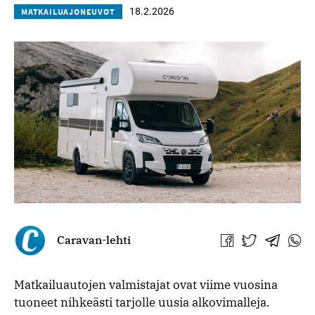
18.2.2026
MATKAILUAJONEUVOT
Caravan-lehti
Jaa
Jaa
Jaa
Jaa
Facebookissa
Twitterissä
Telegra
What
Matkailuautojen valmistajat ovat viime vuosina
tuoneet nihkeästi tarjolle uusia alkovimalleja.