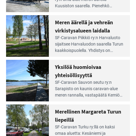
artikkeli:
Kuusiston saarella. Pie­nehkö
Aivan
caravan-alue on lapsiystävällinen,
Saariston
rauhallinen ja silmiinpistävän siisti.
Meren äärellä ja vehreän
Rengastien
portilla
virkistysalueen laidalla
Lue
SF-Caravan Piikkiö ry:n Harvaluoto
Leirintäoppaan
sijait­see Harvaluodon saarella Turun
artikkeli:
kaakkois­puolella. Yhdistys on
Meren
vuokrannut käyttöön­sä osan
äärellä
kunnan viiden hehtaarin
Yksilöä huomioivaa
ja
virkistysalueesta.
vehreän
yhteisöllisyyttä
virkistysalueen
Lue
SF-Caravan Sauvon seutu ry:n
laidalla
Leirintäoppaan
Sarapisto on kaunis caravan-alue
artikkeli:
meren rannalla, vasta­päätä Kemiön
Yksilöä
saarta. Alueella on 130 sähköllä
huomioivaa
varustettua caravan-paik­kaa sekä
Merellinen Margareta Turun
yhteisöllisyyttä
kymmenen paikkaa ilman sähköä.
liepeillä
Lue
SF-Caravan Turku ry:llä on kaksi
Leirintäoppaan
omaa aluet­ta: Kesäniemi ja