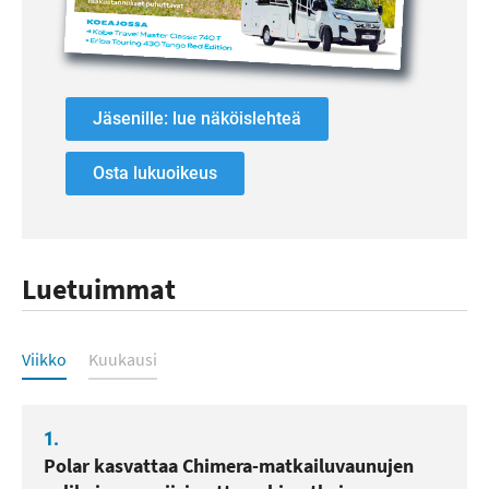
Jäsenille: lue näköislehteä
Osta lukuoikeus
Luetuimmat
Luetuimmat
Viikko
Kuukausi
1.
Polar kasvattaa Chimera-matkailuvaunujen