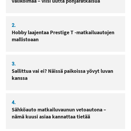
valikoimaa – viisi uutta pohjaratkaisua
2.
Hobby laajentaa Prestige T -matkailuautojen
mallistoaan
3.
Sallittua vai ei? Näissä paikoissa yövyt luvan
kanssa
4.
Sähköauto matkailuvaunun vetoautona –
nämä kuusi asiaa kannattaa tietää