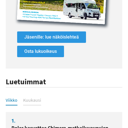
Jäsenille: lue näköislehteä
Osta lukuoikeus
Luetuimmat
Luetuimmat
Viikko
Kuukausi
1.
Polar kasvattaa Chimera-matkailuvaunujen