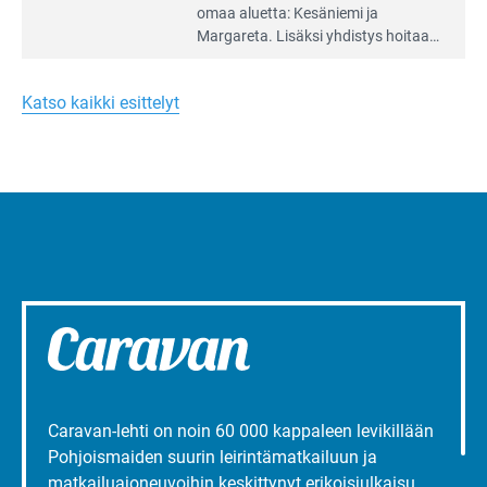
Leirintäoppaan
omaa aluet­ta: Kesäniemi ja
artikkeli:
Margareta. Lisäksi yhdis­tys hoitaa
Merellinen
Ruissalo Campingin talvialue­
Margareta
toimintaa.
Turun
Katso kaikki esittelyt
liepeillä
Caravan-lehti on noin 60 000 kappaleen levikillään
Pohjoismaiden suurin leirintämatkailuun ja
matkailuajoneuvoihin keskittynyt erikoisjulkaisu.