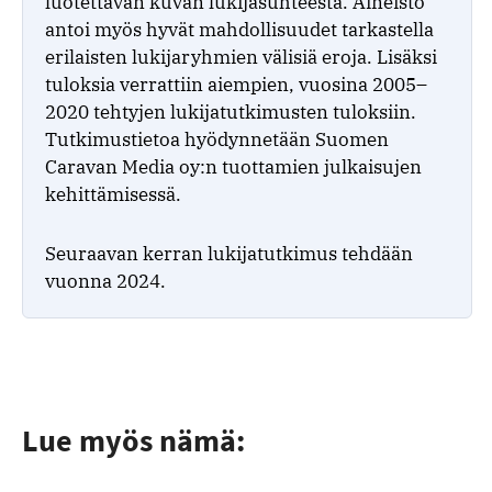
luotettavan kuvan lukijasuhteesta. Aineisto
antoi myös hyvät mahdollisuudet tarkastella
erilaisten lukijaryhmien välisiä eroja. Lisäksi
tuloksia verrattiin aiempien, vuosina 2005–
2020 tehtyjen lukijatutkimusten tuloksiin.
Tutkimustietoa hyödynnetään Suomen
Caravan Media oy:n tuottamien julkaisujen
kehittämisessä.
Seuraavan kerran lukijatutkimus tehdään
vuonna 2024.
Lue myös nämä: