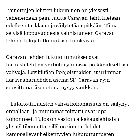
Painettujen lehtien lukeminen on yleisesti
vähenemään päin, mutta Caravan-lehti luetaan
edelleen tarkkaan ja säilytetään pitkään. Tämä
selviää loppuvuodesta valmistuneen Caravan-
lehden lukijatutkimuksen tuloksista.
Caravan-lehden lukutottumukset ovat
harrastelehtien vertailuryhmässä poikkeuksellisen
vahvoja. Levikiltään Pohjoismaiden suurimman
karavaanarilehden asema SF-Caravan ry:n
suosittuna jäsenetuna pysyy vankkana.
– Lukutottumusten vahva kokonaisuus on säilynyt
ennallaan, ja muutamat mittarit ovat jopa
kohonneet. Tulos on vastoin aikakauslehtialan
yleistä tilannetta, sillä useimmat lehdet
kamppailevat heikentyvien lukutottumusten