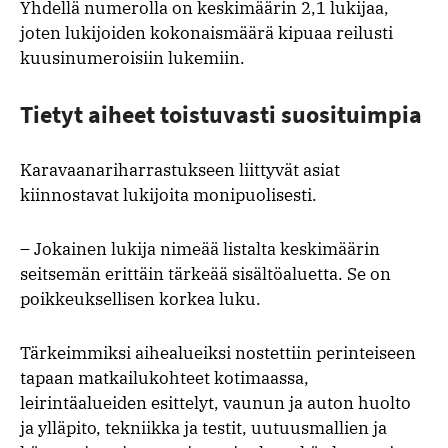
Yhdellä numerolla on keskimäärin 2,1 lukijaa,
joten lukijoiden kokonaismäärä kipuaa reilusti
kuusinumeroisiin lukemiin.
Tietyt aiheet toistuvasti suosituimpia
Karavaanariharrastukseen liittyvät asiat
kiinnostavat lukijoita monipuolisesti.
– Jokainen lukija nimeää listalta keskimäärin
seitsemän erittäin tärkeää sisältöaluetta. Se on
poikkeuksellisen korkea luku.
Tärkeimmiksi aihealueiksi nostettiin perinteiseen
tapaan matkailukohteet kotimaassa,
leirintäalueiden esittelyt, vaunun ja auton huolto
ja ylläpito, tekniikka ja testit, uutuusmallien ja