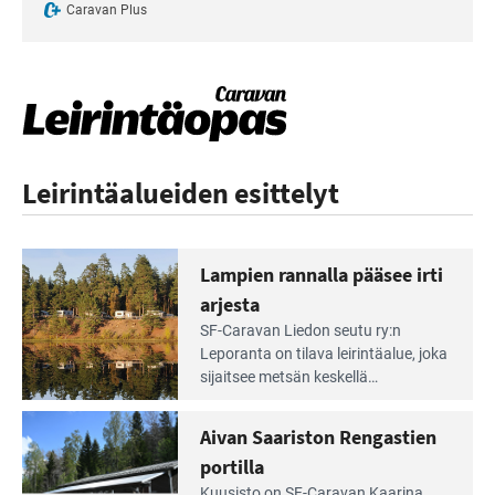
Caravan Plus
Leirintäalueiden esittelyt
Lampien rannalla pääsee irti
arjesta
Lue
SF-Caravan Liedon seutu ry:n
Leirintäoppaan
Leporanta on tilava leirintäalue, joka
artikkeli:
sijaitsee metsän kes­kellä
Lampien
kirkasvetisen lammen ympärillä. –
rannalla
Lampi on upea ja puhdas, ja se
Aivan Saariston Rengastien
pääsee
tarjoaa ympäris­töineen kauniit
irti
portilla
maisemat ja loistavat virkistäytymis­
arjesta
mahdollisuudet.
Kuusisto on SF-Caravan Kaarina