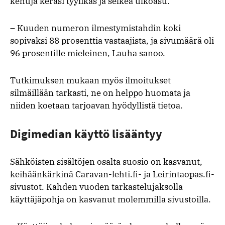
kehuja keräsi tyylikäs ja selkeä ulkoasu.
– Kuuden numeron ilmestymistahdin koki
sopivaksi 88 prosenttia vastaajista, ja sivumäärä oli
96 prosentille mieleinen, Lauha sanoo.
Tutkimuksen mukaan myös ilmoitukset
silmäillään tarkasti, ne on helppo huomata ja
niiden koetaan tarjoavan hyödyllistä tietoa.
Digimedian käyttö lisääntyy
Sähköisten sisältöjen osalta suosio on kasvanut,
keihäänkärkinä Caravan-lehti.fi- ja Leirintaopas.fi-
sivustot. Kahden vuoden tarkastelujaksolla
käyttäjäpohja on kasvanut molemmilla sivustoilla.