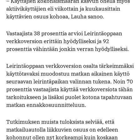
– Käyttäjien kokonaismäärän kasvun ohella myös
aktiivikäyttäjien eli viikottain ja kuukausittain
käyttävien osuus kohoaa, Lauha sanoo.
Vastaajista 38 prosenttia arvioi Leirintäoppaan
verkkoversion erittäin hyödylliseksi ja 92
prosenttia vähintään jonkin verran hyödylliseksi.
Leirintäoppaan verkkoversion osalta tärkeimmäksi
käyttötavaksi muodostuu matkan aikainen käyttö
seuraavan leirintäpaikan valinnan tukena. Noin 70
prosenttia vastaajista käyttää verkkoversiota tähän
tarkoitukseen ja lisäksi puolet kotona tapahtuvaan
matkan ennakkosuunnitteluun.
Tutkimuksen muista tuloksista selviää, että
matkailuautolla liikkuvien osuus on edelleen
kohonnut ollen nyt korkeampi kuin koskaan