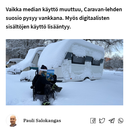
Vaikka median käyttö muuttuu, Caravan-lehden
suosio pysyy vankkana. Myös digitaalisten
sisältöjen käyttö lisääntyy.
Pauli Salokangas
Jaa
Jaa
Jaa
Jaa
Facebookissa
Twitterissä
Telegra
What