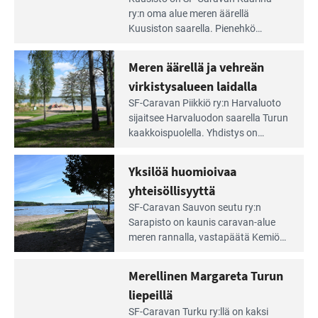
Lue
Leirintäoppaan
ry:n oma alue meren äärellä
artikkeli:
Kuusiston saarella. Pie­nehkö
Aivan
caravan-alue on lapsiystävällinen,
Saariston
rauhallinen ja silmiinpistävän siisti.
Meren äärellä ja vehreän
Rengastien
portilla
virkistysalueen laidalla
Lue
SF-Caravan Piikkiö ry:n Harvaluoto
Leirintäoppaan
sijait­see Harvaluodon saarella Turun
artikkeli:
kaakkois­puolella. Yhdistys on
Meren
vuokrannut käyttöön­sä osan
äärellä
kunnan viiden hehtaarin
Yksilöä huomioivaa
ja
virkistysalueesta.
vehreän
yhteisöllisyyttä
virkistysalueen
Lue
SF-Caravan Sauvon seutu ry:n
laidalla
Leirintäoppaan
Sarapisto on kaunis caravan-alue
artikkeli:
meren rannalla, vasta­päätä Kemiön
Yksilöä
saarta. Alueella on 130 sähköllä
huomioivaa
varustettua caravan-paik­kaa sekä
Merellinen Margareta Turun
yhteisöllisyyttä
kymmenen paikkaa ilman sähköä.
liepeillä
Lue
SF-Caravan Turku ry:llä on kaksi