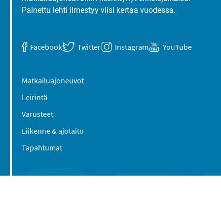
Painettu lehti ilmestyy viisi kertaa vuodessa.
Facebook
Twitter
Instagram
YouTube
Matkailuajoneuvot
Leirintä
Varusteet
Liikenne & ajotaito
Tapahtumat
Suomen Caravan Media Oy
Viipurintie 58