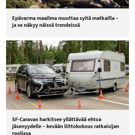
Epävarma maailma muuttaa syitä matkailla –
ja se näkyy näissä trendeissä
SF-Caravan harkitsee yllättävää ehtoa
jäsenyydelle – kevään liittokokous ratkaisijan
roolissa