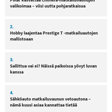
valikoimaa – viisi uutta pohjaratkaisua
2.
Hobby laajentaa Prestige T -matkailuautojen
mallistoaan
3.
Sallittua vai ei? Näissä paikoissa yövyt luvan
kanssa
4.
Sähköauto matkailuvaunun vetoautona –
nämä kuusi asiaa kannattaa tietää