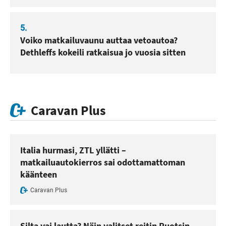
5.
Voiko matkailuvaunu auttaa vetoautoa?
Dethleffs kokeili ratkaisua jo vuosia sitten
Caravan Plus
Italia hurmasi, ZTL yllätti –
matkailuautokierros sai odottamattoman
käänteen
Caravan Plus
Silta vai lautta? Näin valitset reitin Ruotsin