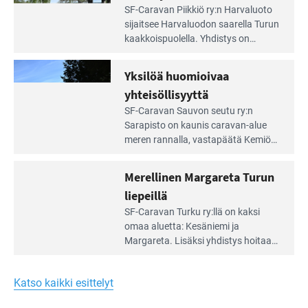
Lue
SF-Caravan Piikkiö ry:n Harvaluoto
Leirintäoppaan
sijait­see Harvaluodon saarella Turun
artikkeli:
kaakkois­puolella. Yhdistys on
Meren
vuokrannut käyttöön­sä osan
äärellä
kunnan viiden hehtaarin
Yksilöä huomioivaa
ja
virkistysalueesta.
vehreän
yhteisöllisyyttä
virkistysalueen
Lue
SF-Caravan Sauvon seutu ry:n
laidalla
Leirintäoppaan
Sarapisto on kaunis caravan-alue
artikkeli:
meren rannalla, vasta­päätä Kemiön
Yksilöä
saarta. Alueella on 130 sähköllä
huomioivaa
varustettua caravan-paik­kaa sekä
Merellinen Margareta Turun
yhteisöllisyyttä
kymmenen paikkaa ilman sähköä.
liepeillä
Lue
SF-Caravan Turku ry:llä on kaksi
Leirintäoppaan
omaa aluet­ta: Kesäniemi ja
artikkeli:
Margareta. Lisäksi yhdis­tys hoitaa
Merellinen
Ruissalo Campingin talvialue­
Margareta
toimintaa.
Turun
Katso kaikki esittelyt
liepeillä