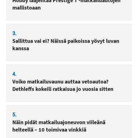
Hobby laajentaa Prestige T -matkailuautojen
mallistoaan
3.
Sallittua vai ei? Näissä paikoissa yövyt luvan
kanssa
4.
Voiko matkailuvaunu auttaa vetoautoa?
Dethleffs kokeili ratkaisua jo vuosia sitten
5.
Näin pidät matkailuajoneuvon viileänä
helteellä – 10 toimivaa vinkkiä