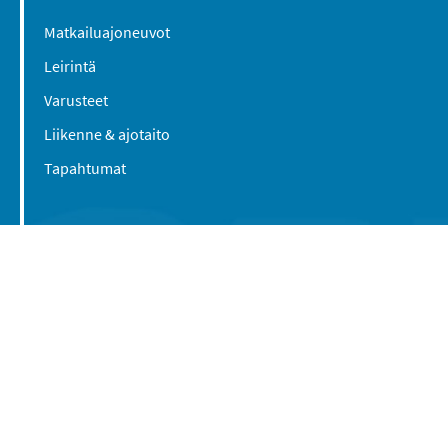
Matkailuajoneuvot
Leirintä
Varusteet
Liikenne & ajotaito
Tapahtumat
Suomen Caravan Media Oy
Viipurintie 58
13210 Hämeenlinna
Yhteystiedot
© 2016-2026 Caravan-lehti / Suomen Caravan