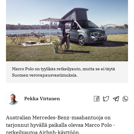
Marco Polo on tyylikäs retkeilyauto, mutta se ei täytä
Suomen verovapausvaatimuksia.
Pekka Virtanen
Jaa
Jaa
Jaa
Jaa
Facebookissa
Twitterissä
Telegra
What
Australian Mercedes-Benz-maahantuoja on
tarjonnut hyvällä paikalla olevaa Marco Polo -
retkeilyautoa Airbnb-käyttöön.