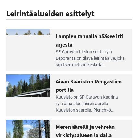
Leirintäalueiden esittelyt
Lampien rannalla pääsee irti
arjesta
Lue
SF-Caravan Liedon seutu ry:n
Leirintäoppaan
Leporanta on tilava leirintäalue, joka
artikkeli:
sijaitsee metsän kes­kellä
Lampien
kirkasvetisen lammen ympärillä. –
rannalla
Lampi on upea ja puhdas, ja se
Aivan Saariston Rengastien
pääsee
tarjoaa ympäris­töineen kauniit
irti
portilla
maisemat ja loistavat virkistäytymis­
arjesta
Lue
mahdollisuudet.
Kuusisto on SF-Caravan Kaarina
Leirintäoppaan
ry:n oma alue meren äärellä
artikkeli:
Kuusiston saarella. Pie­nehkö
Aivan
caravan-alue on lapsiystävällinen,
Saariston
rauhallinen ja silmiinpistävän siisti.
Meren äärellä ja vehreän
Rengastien
portilla
virkistysalueen laidalla