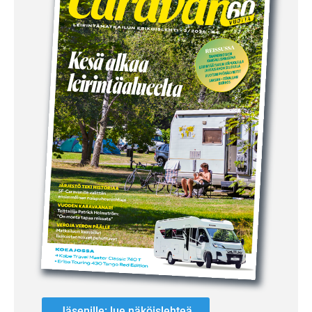
Jäsenille: lue näköislehteä