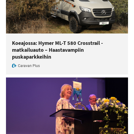
Koeajossa: Hymer ML-T 580 Crosstrail -
matkailuauto – Haastavampiin
puskaparkkeihin
Caravan Plus