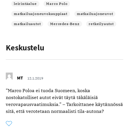
leirintäalue
Marco Polo
matkailuajoneuvokauppiaat
matkailuajoneuvot
matkailuautot
Mercedes-Benz
retkeilyautot
Keskustelu
MT
12.1.2019
”Marco Poloa ei tuoda Suomeen, koska
nostokatolliset autot eivät täytä täkäläisiä
verovapausvaatimuksia.” – Tarkoittanee käytännössä
sitä, että verotetaan normaalisti tila-autona?
Tykkää
Kommentoitu
kertaa
kommentista