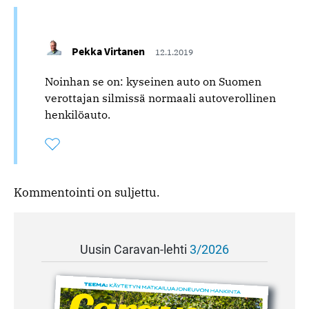
Pekka Virtanen
12.1.2019
Noinhan se on: kyseinen auto on Suomen
verottajan silmissä normaali autoverollinen
henkilöauto.
Tykkää
Kommentoitu
kertaa
kommentista
Kommentointi on suljettu.
Uusin Caravan-lehti
3/2026