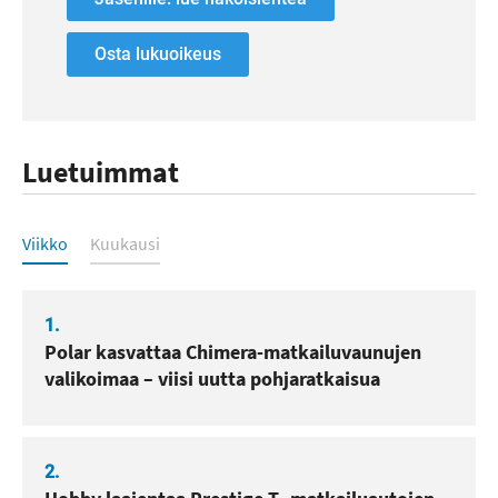
Osta lukuoikeus
Luetuimmat
Luetuimmat
Viikko
Kuukausi
1.
Polar kasvattaa Chimera-matkailuvaunujen
valikoimaa – viisi uutta pohjaratkaisua
2.