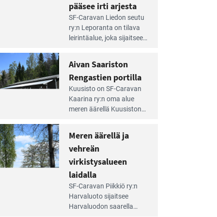
pääsee irti arjesta
e
SF-Caravan Liedon seutu
irintäoppaan
ry:n Leporanta on tilava
tikkeli:
leirintäalue, joka sijaitsee
mpien
metsän kes­kellä
nnalla
kirkasvetisen lammen
Aivan Saariston
äsee
ympärillä. – Lampi on
i
Rengastien portilla
upea ja puhdas, ja se
jesta
e
tarjoaa ympäris­töineen
Kuusisto on SF-Caravan
irintäoppaan
kauniit maisemat ja
Kaarina ry:n oma alue
tikkeli:
loistavat virkistäytymis­
meren äärellä Kuusiston
van
mahdollisuudet.
saarella. Pie­nehkö
ariston
caravan-alue on
Meren äärellä ja
ngastien
lapsiystävällinen,
rtilla
vehreän
rauhallinen ja
silmiinpistävän siisti.
virkistysalueen
e
laidalla
irintäoppaan
SF-Caravan Piikkiö ry:n
tikkeli:
Harvaluoto sijait­see
eren
Harvaluodon saarella
rellä
Turun kaakkois­puolella.