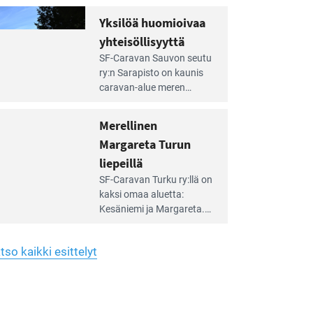
Yhdistys on vuokrannut
hreän
Yksilöä huomioivaa
rkistysalueen
käyttöön­sä osan kunnan
yhteisöllisyyttä
idalla
viiden hehtaarin
e
virkistysalueesta.
SF-Caravan Sauvon seutu
irintäoppaan
ry:n Sarapisto on kaunis
tikkeli:
caravan-alue meren
silöä
rannalla, vasta­päätä
omioivaa
Kemiön saarta. Alueella
Merellinen
teisöllisyyttä
on 130 sähköllä
Margareta Turun
varustettua caravan-paik­
kaa sekä kymmenen
liepeillä
e
paikkaa ilman sähköä.
SF-Caravan Turku ry:llä on
irintäoppaan
kaksi omaa aluet­ta:
tikkeli:
Kesäniemi ja Margareta.
rellinen
rgareta
Lisäksi yhdis­tys hoitaa
urun
Ruissalo Campingin
epeillä
tso kaikki esittelyt
talvialue­toimintaa.