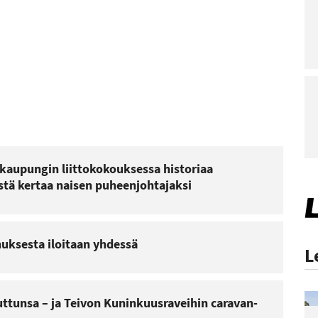
kaupungin liittokokouksessa historiaa
stä kertaa naisen puheenjohtajaksi
nuksesta iloitaan yhdessä
L
ttunsa – ja Teivon Kuninkuusraveihin caravan-