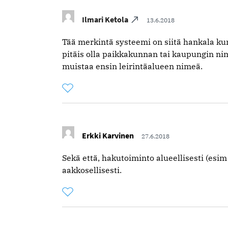
Ilmari Ketola
13.6.2018
Tää merkintä systeemi on siitä hankala ku
pitäis olla paikkakunnan tai kaupungin ni
muistaa ensin leirintäalueen nimeä.
Tykkää
Kommentoitu
kertaa
kommentista
Erkki Karvinen
27.6.2018
Sekä että, hakutoiminto alueellisesti (esim
aakkosellisesti.
Tykkää
Kommentoitu
kertaa
kommentista