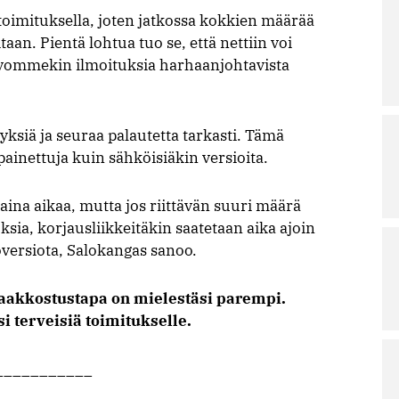
oimituksella, joten jatkossa kokkien määrää
aan. Pientä lohtua tuo se, että nettiin voi
ivommekin ilmoituksia harhaanjohtavista
ksiä ja seuraa palautetta tarkasti. Tämä
ainettuja kuin sähköisiäkin versioita.
ina aikaa, mutta jos riittävän suuri määrä
ksia, korjausliikkeitäkin saatetaan aika ajoin
ersiota, Salokangas sanoo.
 aakkostustapa on mielestäsi parempi.
i terveisiä toimitukselle.
___________