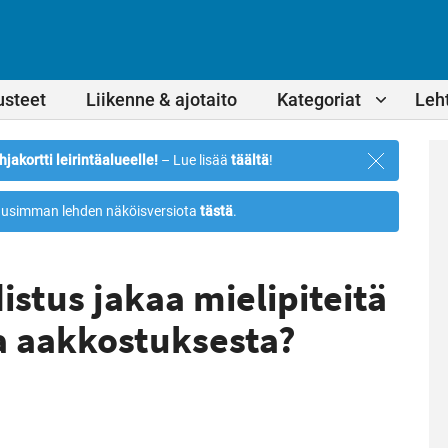
usteet
Liikenne & ajotaito
Kategoriat
Leht
Sulje
hjakortti leirintäalueelle!
– Lue lisää
täältä
!
ilmoitus
usimman lehden näköisversiota
tästä
.
stus jakaa mielipiteitä
ta aakkostuksesta?