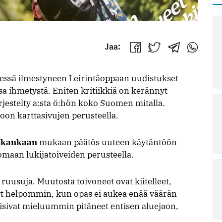
Jaa:
Jaa
Jaa
Jaa
Jaa
Facebookissa
Twitterissä
Telegrammis
WhatsAp
sä ilmestyneen Leirintäoppaan uudistukset
sa ihmetystä. Eniten kritiikkiä on kerännyt
ärjestelty a:sta ö:hön koko Suomen mitalla.
oon karttasivujen perusteella.
okankaan
mukaan päätös uuteen käytäntöön
nomaan lukijatoiveiden perusteella.
 ruusuja. Muutosta toivoneet ovat kiitelleet,
nyt helpommin, kun opas ei aukea enää väärän
olisivat mieluummin pitäneet entisen aluejaon,