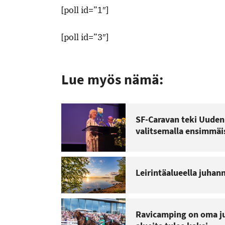
[poll id=”1″]
[poll id=”3″]
Lue myös nämä:
SF-Caravan teki Uuden
valitsemalla ensimmäi
Leirintäalueella juhan
Ravicamping on oma ju