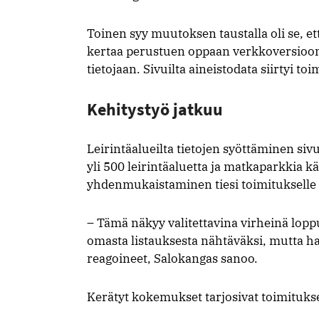
Toinen syy muutoksen taustalla oli se, et
kertaa perustuen oppaan verkkoversioon, 
tietojaan. Sivuilta aineistodata siirtyi t
Kehitystyö jatkuu
Leirintäalueilta tietojen syöttäminen siv
yli 500 leirintäaluetta ja matkaparkkia k
yhdenmukaistaminen tiesi toimitukselle 
– Tämä näkyy valitettavina virheinä loppu
omasta listauksesta nähtäväksi, mutta ha
reagoineet, Salokangas sanoo.
Kerätyt kokemukset tarjosivat toimituksel