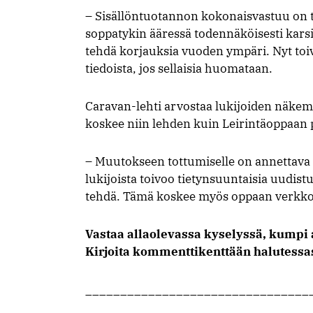
– Sisällöntuotannon kokonaisvastuu on t
soppatykin ääressä todennäköisesti karsit
tehdä korjauksia vuoden ympäri. Nyt to
tiedoista, jos sellaisia huomataan.
Caravan-lehti arvostaa lukijoiden näkemy
koskee niin lehden kuin Leirintäoppaan p
– Muutokseen tottumiselle on annettava a
lukijoista toivoo tietynsuuntaisia uudistu
tehdä. Tämä koskee myös oppaan verkkov
Vastaa allaolevassa kyselyssä, kumpi
Kirjoita kommenttikenttään halutessas
________________________________