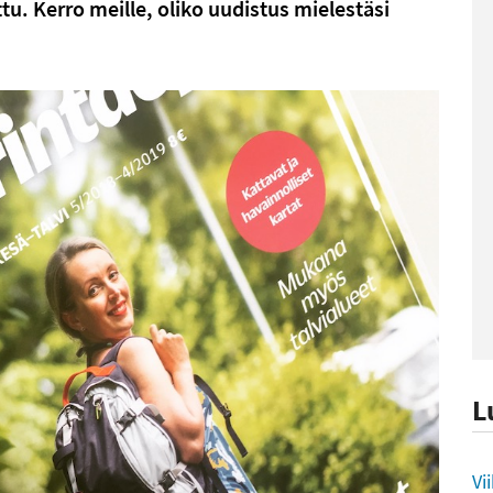
tu. Kerro meille, oliko uudistus mielestäsi
L
L
Vi