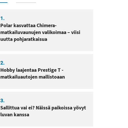
1.
Polar kasvattaa Chimera-
matkailuvaunujen valikoimaa – viisi
sa
pissa
uutta pohjaratkaisua
2.
Hobby laajentaa Prestige T -
matkailuautojen mallistoaan
3.
Sallittua vai ei? Näissä paikoissa yövyt
luvan kanssa