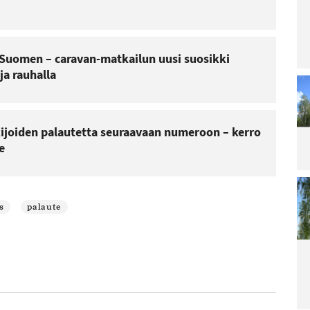
Lu
Le
ar
t Suomen – caravan-matkailun uusi suosikki
La
ja rauhalla
ra
pä
irt
ar
Lu
kijoiden palautetta seuraavaan numeroon – kerro
Le
e
ar
Ai
Sa
Re
po
s
palaute
Lu
Le
ar
M
ää