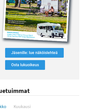
Jäsenille: lue näköislehteä
Osta lukuoikeus
uetuimmat
uetuimmat
ikko
Kuukausi