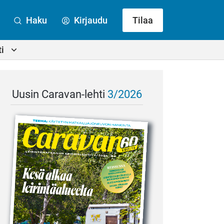
Haku
Kirjaudu
Tilaa
i
Uusin Caravan-lehti
3/2026