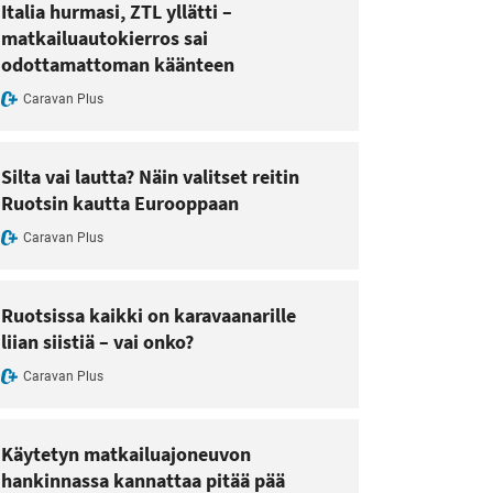
Italia hurmasi, ZTL yllätti –
matkailuautokierros sai
odottamattoman käänteen
Caravan Plus
Silta vai lautta? Näin valitset reitin
Ruotsin kautta Eurooppaan
Caravan Plus
Ruotsissa kaikki on karavaanarille
liian siistiä – vai onko?
Caravan Plus
Käytetyn matkailuajoneuvon
hankinnassa kannattaa pitää pää