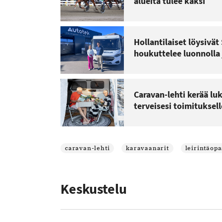
alueita tulee kaksi
Hollantilaiset löysivä
houkuttelee luonnolla 
Caravan-lehti kerää lu
terveisesi toimituksell
caravan-lehti
karavaanarit
leirintäopa
Keskustelu