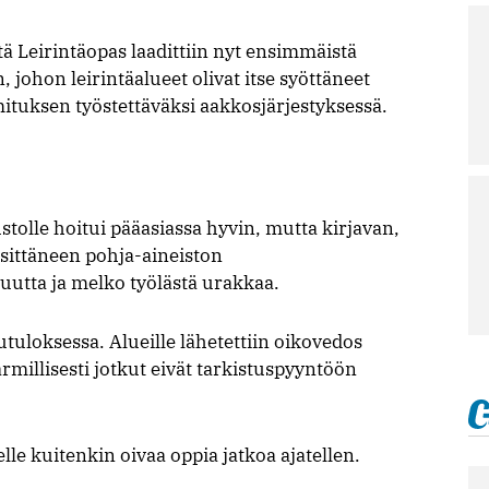
tä Leirintäopas laadittiin nyt ensimmäistä
johon leirintäalueet olivat itse syöttäneet
oimituksen työstettäväksi aakkosjärjestyksessä.
ustolle hoitui pääasiassa hyvin, mutta kirjavan,
äsittäneen pohja-aineiston
uutta ja melko työlästä urakkaa.
tuloksessa. Alueille lähetettiin oikovedos
rmillisesti jotkut eivät tarkistuspyyntöön
le kuitenkin oivaa oppia jatkoa ajatellen.