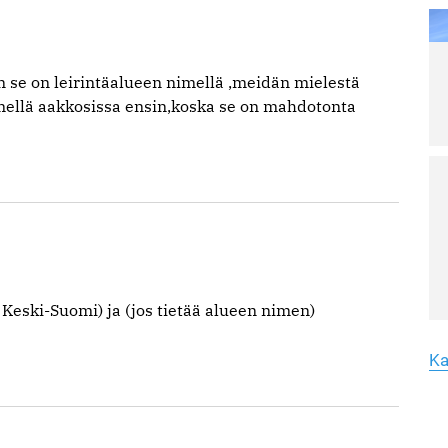
ja
ve
vi
la
n se on leirintäalueen nimellä ,meidän mielestä
Lu
Le
mellä aakkosissa ensin,koska se on mahdotonta
ar
Yk
hu
yh
Lu
Le
ar
Me
 Keski-Suomi) ja (jos tietää alueen nimen)
Ma
T
li
Ka