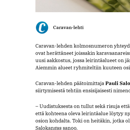
Caravan-lehti
Caravan-lehden kolmosnumeron yhteydes
ovat herättäneet joissakin karavaanareis
uusi aakkostus, jossa leirintäalueet on j
Aiemmin alueet ryhmiteltiin kuuteen osi
Caravan-lehden päätoimittaja
Pauli Sal
siirtymisestä tehtiin ensisijaisesti nime
– Uudistuksesta on tullut sekä risuja että
että kohteena oleva leirintäalue löytyy 
osion kohdalta. Toki on heitäkin, jotka 
Salokangas sanoo.