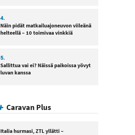
4.
Näin pidät matkailuajoneuvon viileänä
helteellä – 10 toimivaa vinkkiä
5.
Sallittua vai ei? Näissä paikoissa yövyt
luvan kanssa
Caravan Plus
Italia hurmasi, ZTL yllätti –