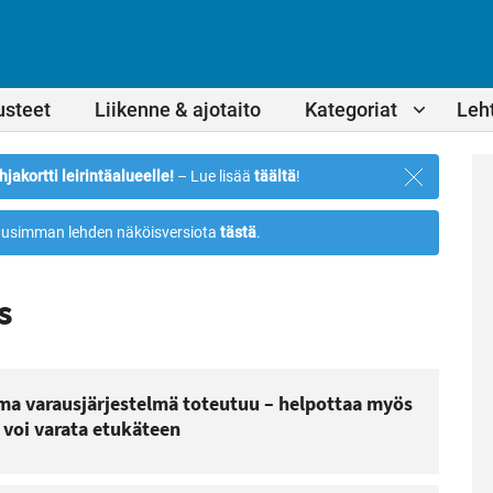
usteet
Liikenne & ajotaito
Kategoriat
Leht
Sulje
hjakortti leirintäalueelle!
– Lue lisää
täältä
!
ilmoitus
usimman lehden näköisversiota
tästä
.
s
oma varausjärjestelmä toteutuu – helpottaa myös
 voi varata etukäteen