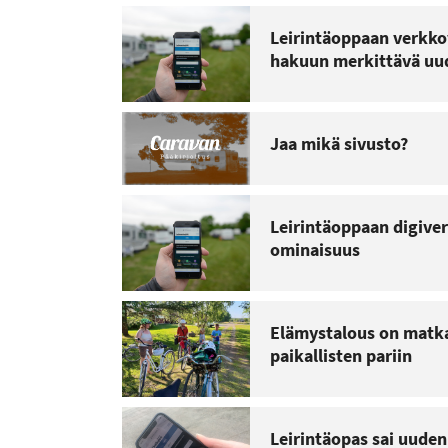
Leirintäoppaan verkko
hakuun merkittävä uu
Jaa mikä sivusto?
Leirintäoppaan digivers
ominaisuus
Elämystalous on matka
paikallisten pariin
Leirintäopas sai uude