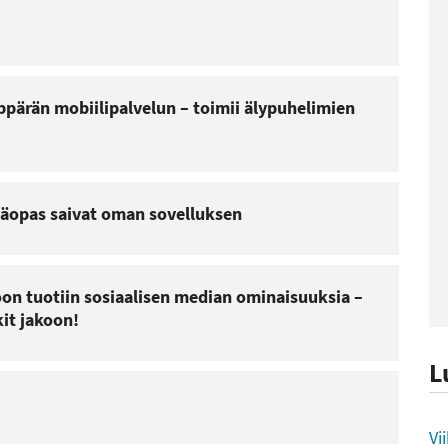
ppärän mobiilipalvelun – toimii älypuhelimien
ntäopas saivat oman sovelluksen
on tuotiin sosiaalisen median ominaisuuksia –
it jakoon!
L
L
Vi