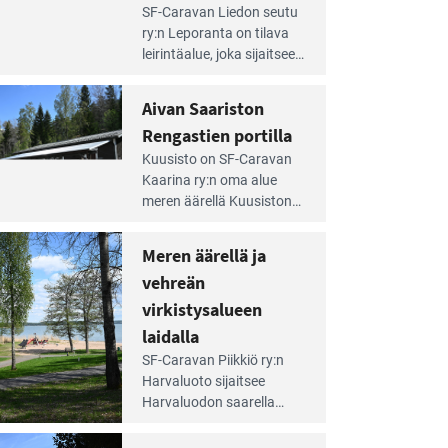
e
SF-Caravan Liedon seutu
irintäoppaan
ry:n Leporanta on tilava
tikkeli:
leirintäalue, joka sijaitsee
mpien
metsän kes­kellä
nnalla
kirkasvetisen lammen
Aivan Saariston
äsee
ympärillä. – Lampi on
i
Rengastien portilla
upea ja puhdas, ja se
jesta
e
tarjoaa ympäris­töineen
Kuusisto on SF-Caravan
irintäoppaan
kauniit maisemat ja
Kaarina ry:n oma alue
tikkeli:
loistavat virkistäytymis­
meren äärellä Kuusiston
van
mahdollisuudet.
saarella. Pie­nehkö
ariston
caravan-alue on
Meren äärellä ja
ngastien
lapsiystävällinen,
rtilla
vehreän
rauhallinen ja
silmiinpistävän siisti.
virkistysalueen
e
laidalla
irintäoppaan
SF-Caravan Piikkiö ry:n
tikkeli:
Harvaluoto sijait­see
eren
Harvaluodon saarella
rellä
Turun kaakkois­puolella.
Yhdistys on vuokrannut