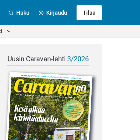
Haku
Kirjaudu
Tilaa
i
Uusin Caravan-lehti
3/2026