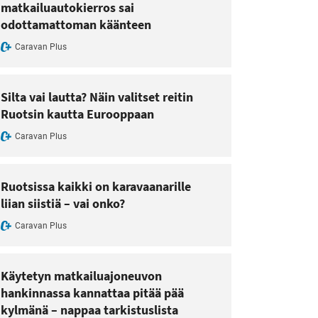
matkailuautokierros sai
odottamattoman käänteen
Caravan Plus
Silta vai lautta? Näin valitset reitin
Ruotsin kautta Eurooppaan
Caravan Plus
Ruotsissa kaikki on karavaanarille
liian siistiä – vai onko?
Caravan Plus
Käytetyn matkailuajoneuvon
hankinnassa kannattaa pitää pää
kylmänä – nappaa tarkistuslista