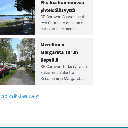
hreän
Yksilöä huomioivaa
rkistysalueen
käyttöön­sä osan kunnan
yhteisöllisyyttä
idalla
viiden hehtaarin
e
virkistysalueesta.
SF-Caravan Sauvon seutu
irintäoppaan
ry:n Sarapisto on kaunis
tikkeli:
caravan-alue meren
silöä
rannalla, vasta­päätä
omioivaa
Kemiön saarta. Alueella
Merellinen
teisöllisyyttä
on 130 sähköllä
Margareta Turun
varustettua caravan-paik­
kaa sekä kymmenen
liepeillä
e
paikkaa ilman sähköä.
SF-Caravan Turku ry:llä on
irintäoppaan
kaksi omaa aluet­ta:
tikkeli:
Kesäniemi ja Margareta.
rellinen
rgareta
Lisäksi yhdis­tys hoitaa
urun
Ruissalo Campingin
epeillä
tso kaikki esittelyt
talvialue­toimintaa.