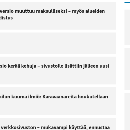
versio muuttuu maksulliseksi – myös alueiden
distus
io kerää kehuja – sivustolle lisättiin jälleen uusi
ilun kuuma ilmiö: Karavaanareita houkutellaan
n verkkosivuston – mukavampi käyttää, ennustaa