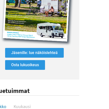
Jäsenille: lue näköislehteä
Osta lukuoikeus
uetuimmat
uetuimmat
ikko
Kuukausi