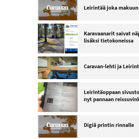
Leirintää joka makuun
Karavaanarit saivat nä
lisäksi tietokoneissa
Caravan-lehti ja Leiri
Leirintäoppaan sivusto
nyt pannaan reissuvink
Digiä printin rinnalle