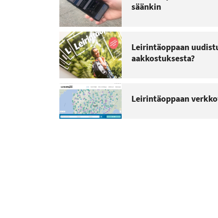
säänkin
Leirintäoppaan uudistu
aakkostuksesta?
Leirintäoppaan verkkov