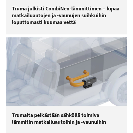
Truma julkisti CombiNeo-lämmittimen – lupaa
matkailuautojen ja -vaunujen suihkuihin
loputtomasti kuumaa vettä
Trumalta pelkästään sähköllä toimiva
lämmitin matkailuautoihin ja -vaunuihin