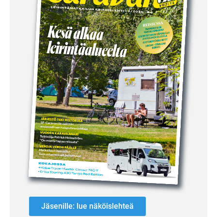
Jäsenille: lue näköislehteä