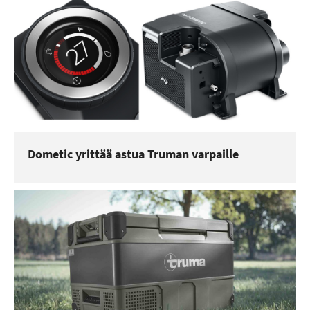
Dometic yrittää astua Truman varpaille