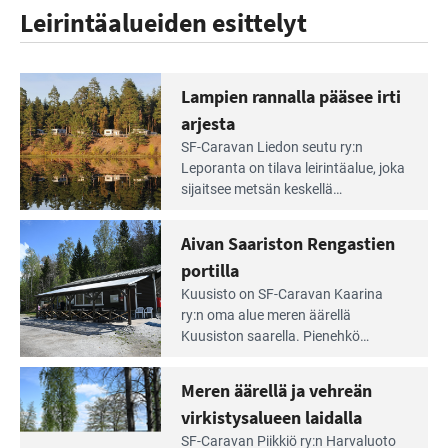
Leirintäalueiden esittelyt
Lampien rannalla pääsee irti
arjesta
Lue
SF-Caravan Liedon seutu ry:n
Leirintäoppaan
Leporanta on tilava leirintäalue, joka
artikkeli:
sijaitsee metsän kes­kellä
Lampien
kirkasvetisen lammen ympärillä. –
rannalla
Lampi on upea ja puhdas, ja se
Aivan Saariston Rengastien
pääsee
tarjoaa ympäris­töineen kauniit
irti
portilla
maisemat ja loistavat virkistäytymis­
arjesta
Lue
mahdollisuudet.
Kuusisto on SF-Caravan Kaarina
Leirintäoppaan
ry:n oma alue meren äärellä
artikkeli:
Kuusiston saarella. Pie­nehkö
Aivan
caravan-alue on lapsiystävällinen,
Saariston
rauhallinen ja silmiinpistävän siisti.
Meren äärellä ja vehreän
Rengastien
portilla
virkistysalueen laidalla
Lue
SF-Caravan Piikkiö ry:n Harvaluoto