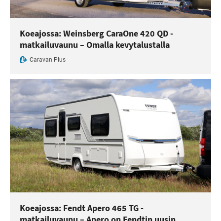
Koeajossa: Weinsberg CaraOne 420 QD -
matkailuvaunu – Omalla kevytalustalla
Caravan Plus
Koeajossa: Fendt Apero 465 TG -
matkailuvaunu – Apero on Fendtin uusin