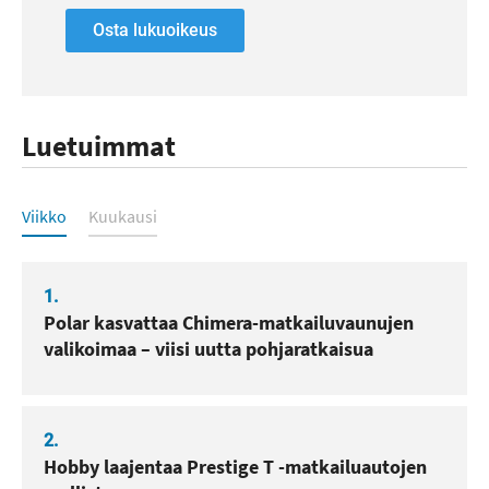
Osta lukuoikeus
Luetuimmat
Luetuimmat
Viikko
Kuukausi
1.
Polar kasvattaa Chimera-matkailuvaunujen
valikoimaa – viisi uutta pohjaratkaisua
2.
Hobby laajentaa Prestige T -matkailuautojen