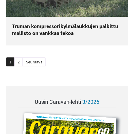
Truman kompressorikylmälaukkujen palkittu
mallisto on vankkaa tekoa
Artikkelien
1
2
Seuraava
sivutus
Uusin Caravan-lehti
3/2026