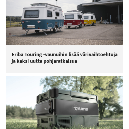
Eriba Touring -vaunuihin lisää värivaihtoehtoja
ja kaksi uutta pohjaratkaisua