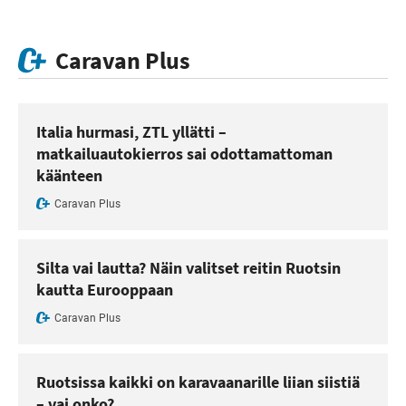
Caravan Plus
Italia hurmasi, ZTL yllätti –
matkailuautokierros sai odottamattoman
käänteen
Caravan Plus
Silta vai lautta? Näin valitset reitin Ruotsin
kautta Eurooppaan
Caravan Plus
Ruotsissa kaikki on karavaanarille liian siistiä
– vai onko?