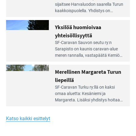
Leirintäoppaan
sijait­see Harvaluodon saarella Turun
artikkeli:
kaakkois­puolella. Yhdistys on
Meren
vuokrannut käyttöön­sä osan
äärellä
kunnan viiden hehtaarin
Yksilöä huomioivaa
ja
virkistysalueesta.
vehreän
yhteisöllisyyttä
virkistysalueen
Lue
SF-Caravan Sauvon seutu ry:n
laidalla
Leirintäoppaan
Sarapisto on kaunis caravan-alue
artikkeli:
meren rannalla, vasta­päätä Kemiön
Yksilöä
saarta. Alueella on 130 sähköllä
huomioivaa
varustettua caravan-paik­kaa sekä
Merellinen Margareta Turun
yhteisöllisyyttä
kymmenen paikkaa ilman sähköä.
liepeillä
Lue
SF-Caravan Turku ry:llä on kaksi
Leirintäoppaan
omaa aluet­ta: Kesäniemi ja
artikkeli:
Margareta. Lisäksi yhdis­tys hoitaa
Merellinen
Ruissalo Campingin talvialue­
Margareta
toimintaa.
Turun
Katso kaikki esittelyt
liepeillä