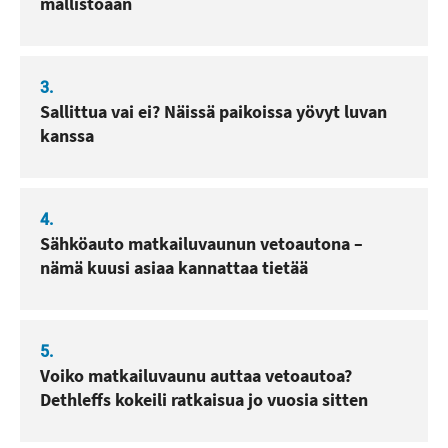
mallistoaan
3.
Sallittua vai ei? Näissä paikoissa yövyt luvan
kanssa
4.
Sähköauto matkailuvaunun vetoautona –
nämä kuusi asiaa kannattaa tietää
5.
Voiko matkailuvaunu auttaa vetoautoa?
Dethleffs kokeili ratkaisua jo vuosia sitten