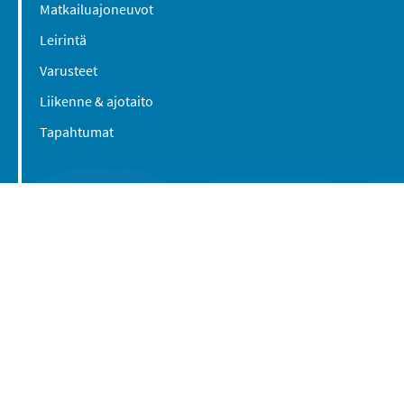
Matkailuajoneuvot
Leirintä
Varusteet
Liikenne & ajotaito
Tapahtumat
Suomen Caravan Media Oy
Viipurintie 58
13210 Hämeenlinna
Yhteystiedot
© 2016-2026 Caravan-lehti / Suomen Caravan
Media Oy