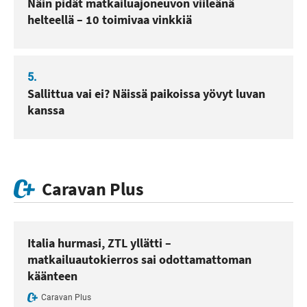
Näin pidät matkailuajoneuvon viileänä
helteellä – 10 toimivaa vinkkiä
5.
Sallittua vai ei? Näissä paikoissa yövyt luvan
kanssa
Caravan Plus
Italia hurmasi, ZTL yllätti –
matkailuautokierros sai odottamattoman
käänteen
Caravan Plus