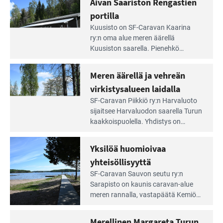
Aivan Saariston Rengastien
pääsee
tarjoaa ympäris­töineen kauniit
irti
portilla
maisemat ja loistavat virkistäytymis­
arjesta
Lue
mahdollisuudet.
Kuusisto on SF-Caravan Kaarina
Leirintäoppaan
ry:n oma alue meren äärellä
artikkeli:
Kuusiston saarella. Pie­nehkö
Aivan
caravan-alue on lapsiystävällinen,
Saariston
rauhallinen ja silmiinpistävän siisti.
Meren äärellä ja vehreän
Rengastien
portilla
virkistysalueen laidalla
Lue
SF-Caravan Piikkiö ry:n Harvaluoto
Leirintäoppaan
sijait­see Harvaluodon saarella Turun
artikkeli:
kaakkois­puolella. Yhdistys on
Meren
vuokrannut käyttöön­sä osan
äärellä
kunnan viiden hehtaarin
Yksilöä huomioivaa
ja
virkistysalueesta.
vehreän
yhteisöllisyyttä
virkistysalueen
Lue
SF-Caravan Sauvon seutu ry:n
laidalla
Leirintäoppaan
Sarapisto on kaunis caravan-alue
artikkeli:
meren rannalla, vasta­päätä Kemiön
Yksilöä
saarta. Alueella on 130 sähköllä
huomioivaa
varustettua caravan-paik­kaa sekä
Merellinen Margareta Turun
yhteisöllisyyttä