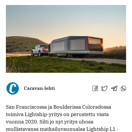
Caravan-lehti
Jaa
Jaa
Jaa
Jaa
Facebookissa
Twitterissä
Telegra
What
San Franciscossa ja Boulderissa Coloradossa
toimiva Lightship-yritys on perustettu vasta
vuonna 2020. Silti jo nyt yritys uhoaa
mullistavansa matkailuvaunualaa Lightship L1 -