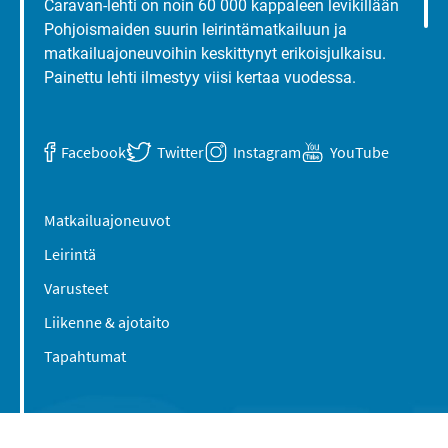
Caravan-lehti on noin 60 000 kappaleen levikillään
Pohjoismaiden suurin leirintämatkailuun ja
matkailuajoneuvoihin keskittynyt erikoisjulkaisu.
Painettu lehti ilmestyy viisi kertaa vuodessa.
Facebook
Twitter
Instagram
YouTube
Matkailuajoneuvot
Leirintä
Varusteet
Liikenne & ajotaito
Tapahtumat
Suomen Caravan Media Oy