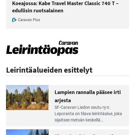
Koeajossa: Kabe Travel Master Classic 740 T –
edullisin ruotsalainen
Caravan Plus
Leirintäalueiden esittelyt
Lampien rannalla pääsee irti
arjesta
Lue
SF-Caravan Liedon seutu ry:n
Leirintäoppaan
Leporanta on tilava leirintäalue, joka
artikkeli:
sijaitsee metsän kes­kellä
Lampien
kirkasvetisen lammen ympärillä. –
rannalla
Lampi on upea ja puhdas, ja se