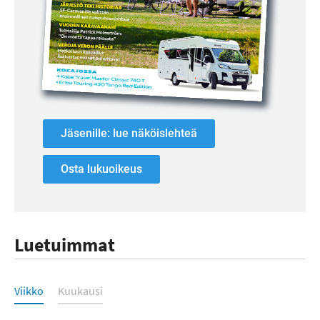
Jäsenille: lue näköislehteä
Osta lukuoikeus
Luetuimmat
Luetuimmat
Viikko
Kuukausi