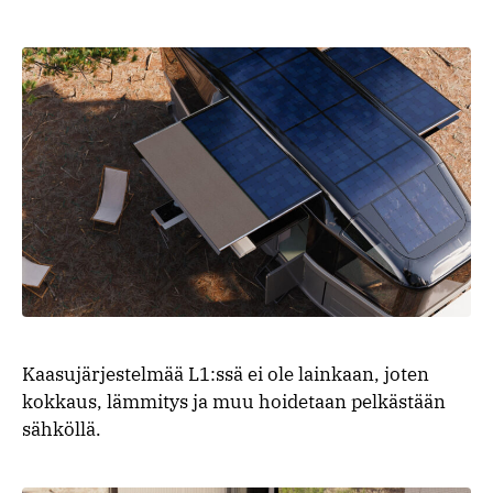
Kaasujärjestelmää L1:ssä ei ole lainkaan, joten
kokkaus, lämmitys ja muu hoidetaan pelkästään
sähköllä.