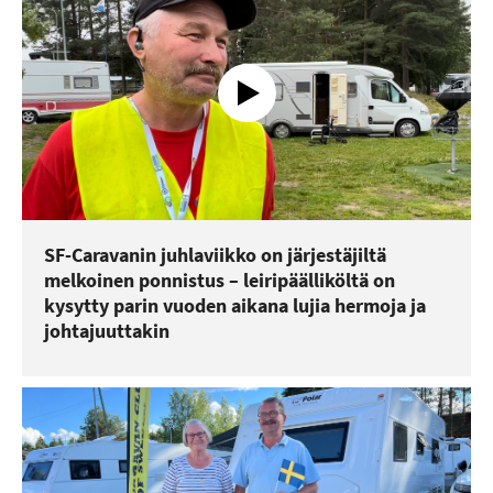
SF-Caravanin juhlaviikko on järjestäjiltä
melkoinen ponnistus – leiripäälliköltä on
kysytty parin vuoden aikana lujia hermoja ja
johtajuuttakin