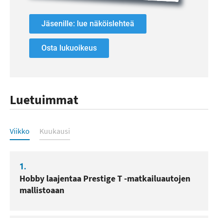
Jäsenille: lue näköislehteä
Osta lukuoikeus
Luetuimmat
Luetuimmat
Viikko
Kuukausi
1.
Hobby laajentaa Prestige T -matkailuautojen
mallistoaan