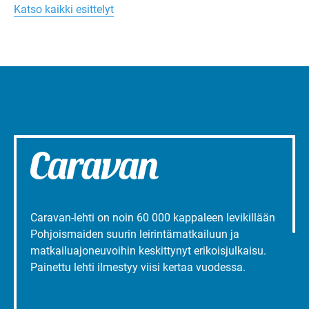
Turun
Katso kaikki esittelyt
liepeillä
Caravan-lehti on noin 60 000 kappaleen levikillään
Pohjoismaiden suurin leirintämatkailuun ja
matkailuajoneuvoihin keskittynyt erikoisjulkaisu.
Painettu lehti ilmestyy viisi kertaa vuodessa.