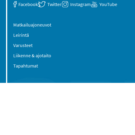
Facebook
Twitter
Instagram
YouTube
Matkailuajoneuvot
Leirintä
Varusteet
Liikenne & ajotaito
Tapahtumat
Suomen Caravan Media Oy
Viipurintie 58
13210 Hämeenlinna
Yhteystiedot