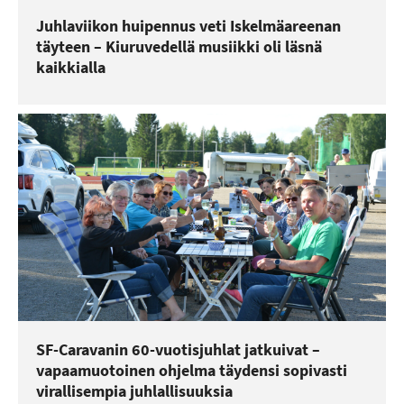
Juhlaviikon huipennus veti Iskelmäareenan
täyteen – Kiuruvedellä musiikki oli läsnä
kaikkialla
SF-Caravanin 60-vuotisjuhlat jatkuivat –
vapaamuotoinen ohjelma täydensi sopivasti
virallisempia juhlallisuuksia