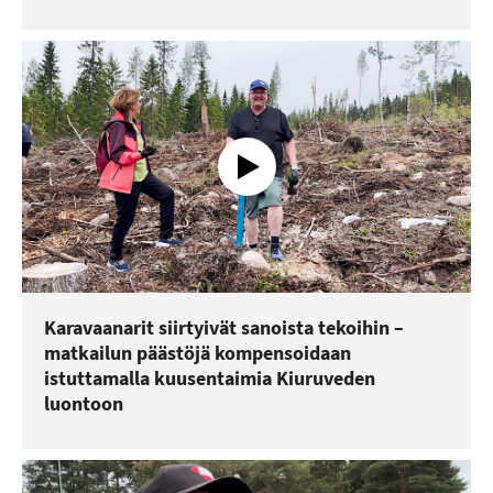
Karavaanarit siirtyivät sanoista tekoihin –
matkailun päästöjä kompensoidaan
istuttamalla kuusentaimia Kiuruveden
luontoon