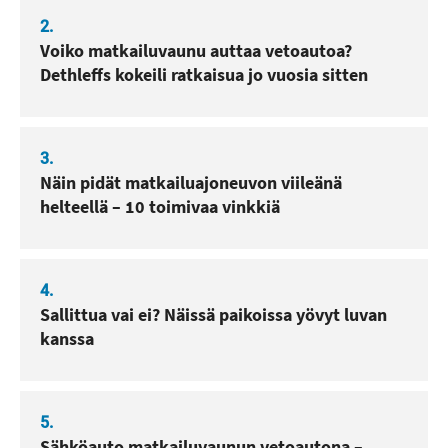
2.
Voiko matkailuvaunu auttaa vetoautoa?
Dethleffs kokeili ratkaisua jo vuosia sitten
3.
Näin pidät matkailuajoneuvon viileänä
helteellä – 10 toimivaa vinkkiä
4.
Sallittua vai ei? Näissä paikoissa yövyt luvan
kanssa
5.
Sähköauto matkailuvaunun vetoautona –