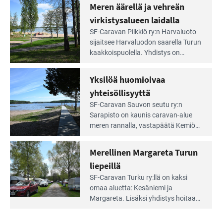
rauhallinen ja silmiinpistävän siisti.
Meren äärellä ja vehreän
Rengastien
portilla
virkistysalueen laidalla
Lue
SF-Caravan Piikkiö ry:n Harvaluoto
Leirintäoppaan
sijait­see Harvaluodon saarella Turun
artikkeli:
kaakkois­puolella. Yhdistys on
Meren
vuokrannut käyttöön­sä osan
äärellä
kunnan viiden hehtaarin
Yksilöä huomioivaa
ja
virkistysalueesta.
vehreän
yhteisöllisyyttä
virkistysalueen
Lue
SF-Caravan Sauvon seutu ry:n
laidalla
Leirintäoppaan
Sarapisto on kaunis caravan-alue
artikkeli:
meren rannalla, vasta­päätä Kemiön
Yksilöä
saarta. Alueella on 130 sähköllä
huomioivaa
varustettua caravan-paik­kaa sekä
Merellinen Margareta Turun
yhteisöllisyyttä
kymmenen paikkaa ilman sähköä.
liepeillä
Lue
SF-Caravan Turku ry:llä on kaksi
Leirintäoppaan
omaa aluet­ta: Kesäniemi ja
artikkeli:
Margareta. Lisäksi yhdis­tys hoitaa
Merellinen
Ruissalo Campingin talvialue­
Margareta
toimintaa.