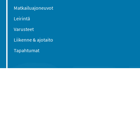
Matkailuajoneuvot
Leirintä
Varusteet
Liikenne & ajotaito
Tapahtumat
Suomen Caravan Media Oy
Viipurintie 58
13210 Hämeenlinna
Yhteystiedot
© 2016-2026 Caravan-lehti / Suomen Caravan
Media Oy