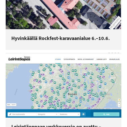
Hyvinkäällä Rockfest-karavaanialue 6.–10.6.
Leirintäoppaan verkkoversio on avattu –