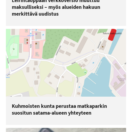
Leirintäoppaan verkkoversio muuttuu
maksulliseksi – myös alueiden hakuun
merkittävä uudistus
Kuhmoisten kunta perustaa matkaparkin
suositun satama-alueen yhteyteen