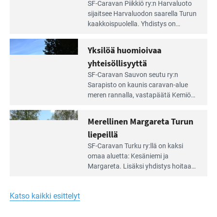
Lue
SF-Caravan Piikkiö ry:n Harvaluoto
Leirintäoppaan
sijait­see Harvaluodon saarella Turun
artikkeli:
kaakkois­puolella. Yhdistys on
Meren
vuokrannut käyttöön­sä osan
äärellä
kunnan viiden hehtaarin
Yksilöä huomioivaa
ja
virkistysalueesta.
vehreän
yhteisöllisyyttä
virkistysalueen
Lue
SF-Caravan Sauvon seutu ry:n
laidalla
Leirintäoppaan
Sarapisto on kaunis caravan-alue
artikkeli:
meren rannalla, vasta­päätä Kemiön
Yksilöä
saarta. Alueella on 130 sähköllä
huomioivaa
varustettua caravan-paik­kaa sekä
Merellinen Margareta Turun
yhteisöllisyyttä
kymmenen paikkaa ilman sähköä.
liepeillä
Lue
SF-Caravan Turku ry:llä on kaksi
Leirintäoppaan
omaa aluet­ta: Kesäniemi ja
artikkeli:
Margareta. Lisäksi yhdis­tys hoitaa
Merellinen
Ruissalo Campingin talvialue­
Margareta
toimintaa.
Turun
Katso kaikki esittelyt
liepeillä