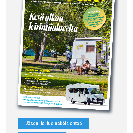
Jäsenille: lue näköislehteä