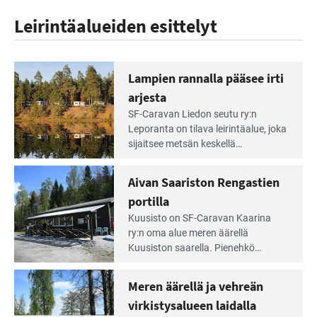
Leirintäalueiden esittelyt
Lampien rannalla pääsee irti
arjesta
Lue
SF-Caravan Liedon seutu ry:n
Leirintäoppaan
Leporanta on tilava leirintäalue, joka
artikkeli:
sijaitsee metsän kes­kellä
Lampien
kirkasvetisen lammen ympärillä. –
rannalla
Lampi on upea ja puhdas, ja se
Aivan Saariston Rengastien
pääsee
tarjoaa ympäris­töineen kauniit
irti
portilla
maisemat ja loistavat virkistäytymis­
arjesta
Lue
mahdollisuudet.
Kuusisto on SF-Caravan Kaarina
Leirintäoppaan
ry:n oma alue meren äärellä
artikkeli:
Kuusiston saarella. Pie­nehkö
Aivan
caravan-alue on lapsiystävällinen,
Saariston
rauhallinen ja silmiinpistävän siisti.
Meren äärellä ja vehreän
Rengastien
portilla
virkistysalueen laidalla