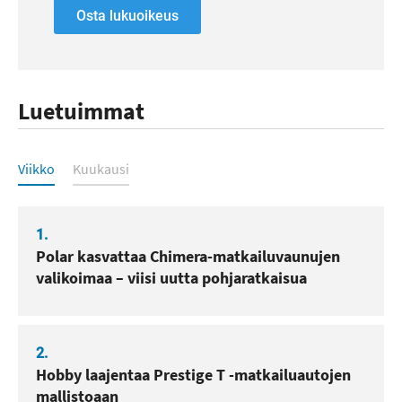
Osta lukuoikeus
Luetuimmat
Luetuimmat
Viikko
Kuukausi
1.
Polar kasvattaa Chimera-matkailuvaunujen
valikoimaa – viisi uutta pohjaratkaisua
2.
Hobby laajentaa Prestige T -matkailuautojen
mallistoaan