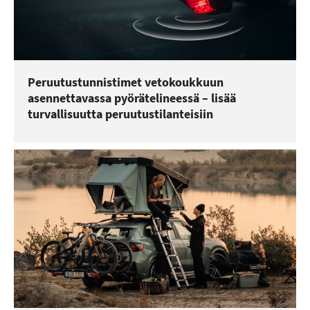
Peruutustunnistimet vetokoukkuun
asennettavassa pyörätelineessä – lisää
turvallisuutta peruutustilanteisiin