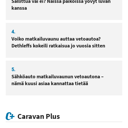
Sallittua vai ei? Näissä paikoissa yövyt luvan
kanssa
4.
Voiko matkailuvaunu auttaa vetoautoa?
Dethleffs kokeili ratkaisua jo vuosia sitten
5.
Sähköauto matkailuvaunun vetoautona –
nämä kuusi asiaa kannattaa tietää
Caravan Plus