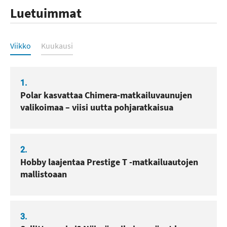
Luetuimmat
Luetuimmat
Viikko
Kuukausi
1.
Polar kasvattaa Chimera-matkailuvaunujen
valikoimaa – viisi uutta pohjaratkaisua
2.
Hobby laajentaa Prestige T -matkailuautojen
mallistoaan
3.