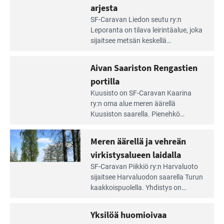
arjesta
Lue
SF-Caravan Liedon seutu ry:n
Leirintäoppaan
Leporanta on tilava leirintäalue, joka
artikkeli:
sijaitsee metsän kes­kellä
Lampien
kirkasvetisen lammen ympärillä. –
rannalla
Lampi on upea ja puhdas, ja se
Aivan Saariston Rengastien
pääsee
tarjoaa ympäris­töineen kauniit
irti
portilla
maisemat ja loistavat virkistäytymis­
arjesta
Lue
mahdollisuudet.
Kuusisto on SF-Caravan Kaarina
Leirintäoppaan
ry:n oma alue meren äärellä
artikkeli:
Kuusiston saarella. Pie­nehkö
Aivan
caravan-alue on lapsiystävällinen,
Saariston
rauhallinen ja silmiinpistävän siisti.
Meren äärellä ja vehreän
Rengastien
portilla
virkistysalueen laidalla
Lue
SF-Caravan Piikkiö ry:n Harvaluoto
Leirintäoppaan
sijait­see Harvaluodon saarella Turun
artikkeli:
kaakkois­puolella. Yhdistys on
Meren
vuokrannut käyttöön­sä osan
äärellä
kunnan viiden hehtaarin
Yksilöä huomioivaa
ja
virkistysalueesta.