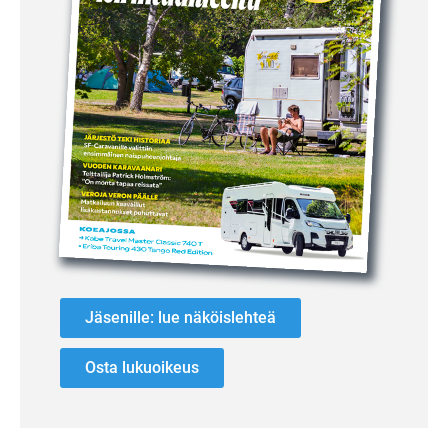
Jäsenille: lue näköislehteä
Osta lukuoikeus