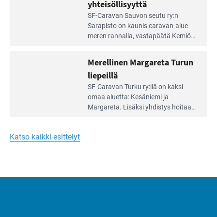
vehreän
yhteisöllisyyttä
virkistysalueen
Lue
SF-Caravan Sauvon seutu ry:n
laidalla
Leirintäoppaan
Sarapisto on kaunis caravan-alue
artikkeli:
meren rannalla, vasta­päätä Kemiön
Yksilöä
saarta. Alueella on 130 sähköllä
huomioivaa
varustettua caravan-paik­kaa sekä
Merellinen Margareta Turun
yhteisöllisyyttä
kymmenen paikkaa ilman sähköä.
liepeillä
Lue
SF-Caravan Turku ry:llä on kaksi
Leirintäoppaan
omaa aluet­ta: Kesäniemi ja
artikkeli:
Margareta. Lisäksi yhdis­tys hoitaa
Merellinen
Ruissalo Campingin talvialue­
Margareta
toimintaa.
Turun
Katso kaikki esittelyt
liepeillä