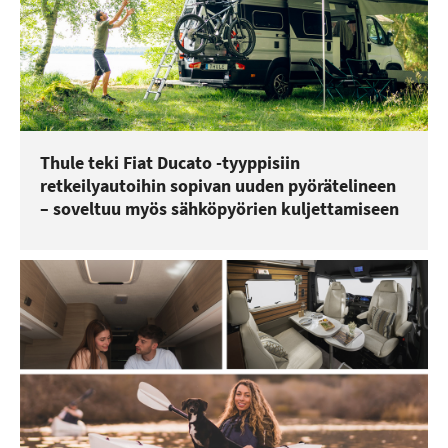
Thule teki Fiat Ducato -tyyppisiin
retkeilyautoihin sopivan uuden pyörätelineen
– soveltuu myös sähköpyörien kuljettamiseen