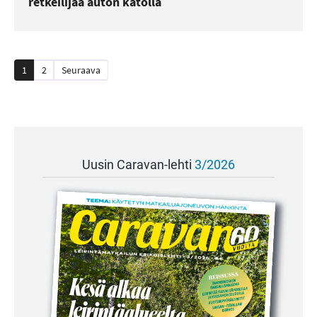
retkeilijää auton katolla
Artikkelien
1
2
Seuraava
sivutus
Uusin Caravan-lehti
3/2026