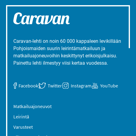
Caravan-lehti on noin 60 000 kappaleen levikillään
Pohjoismaiden suurin leirintämatkailuun ja
matkailuajoneuvoihin keskittynyt erikoisjulkaisu.
Painettu lehti ilmestyy viisi kertaa vuodessa.
Facebook
Twitter
Instagram
YouTube
Matkailuajoneuvot
Leirintä
Varusteet