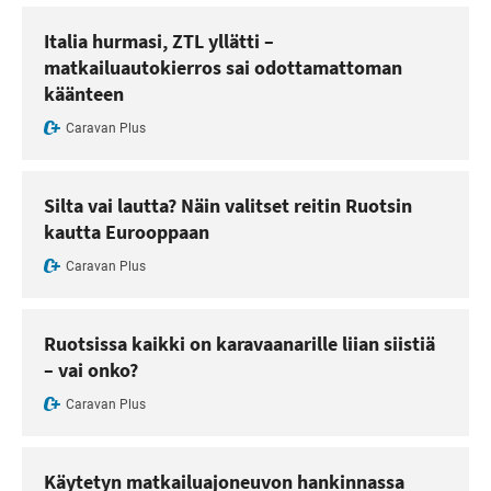
Italia hurmasi, ZTL yllätti –
matkailuautokierros sai odottamattoman
käänteen
Caravan Plus
Silta vai lautta? Näin valitset reitin Ruotsin
kautta Eurooppaan
Caravan Plus
Ruotsissa kaikki on karavaanarille liian siistiä
– vai onko?
Caravan Plus
Käytetyn matkailuajoneuvon hankinnassa