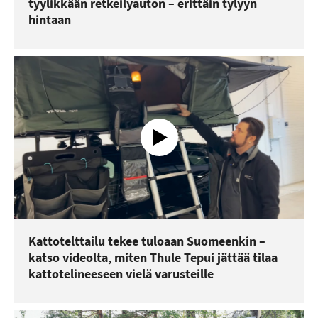
tyylikkään retkeilyauton – erittäin tylyyn
hintaan
Kattotelttailu tekee tuloaan Suomeenkin –
katso videolta, miten Thule Tepui jättää tilaa
kattotelineeseen vielä varusteille