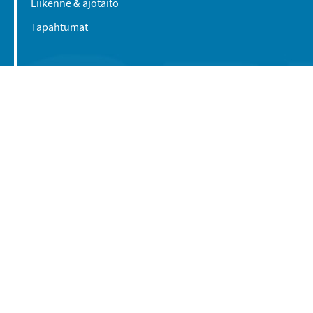
Liikenne & ajotaito
Tapahtumat
Suomen Caravan Media Oy
Viipurintie 58
13210 Hämeenlinna
Yhteystiedot
© 2016-2026 Caravan-lehti / Suomen Caravan
Media Oy
Tietosuojaseloste
Käyttöehdot
Evästeasetukset