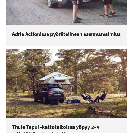
Adria Actionissa pyörätelineen asennusvalmius
Thule Tepui -kattoteltoissa yöpyy 2–4