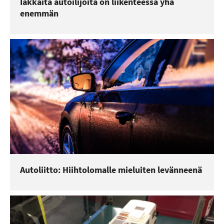
Iäkkäitä autoilijoita on liikenteessä yhä
enemmän
Autoliitto: Hiihtolomalle mieluiten levänneenä