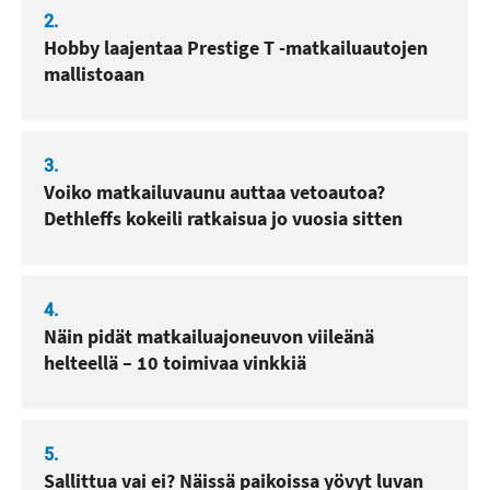
2.
Hobby laajentaa Prestige T -matkailuautojen
mallistoaan
3.
Voiko matkailuvaunu auttaa vetoautoa?
Dethleffs kokeili ratkaisua jo vuosia sitten
4.
Näin pidät matkailuajoneuvon viileänä
helteellä – 10 toimivaa vinkkiä
5.
Sallittua vai ei? Näissä paikoissa yövyt luvan