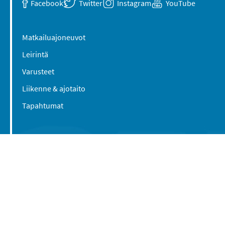
Facebook
Twitter
Instagram
YouTube
Matkailuajoneuvot
Leirintä
Varusteet
Liikenne & ajotaito
Tapahtumat
Suomen Caravan Media Oy
Viipurintie 58
13210 Hämeenlinna
Yhteystiedot