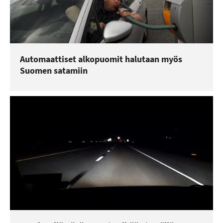
Automaattiset alkopuomit halutaan myös
Suomen satamiin