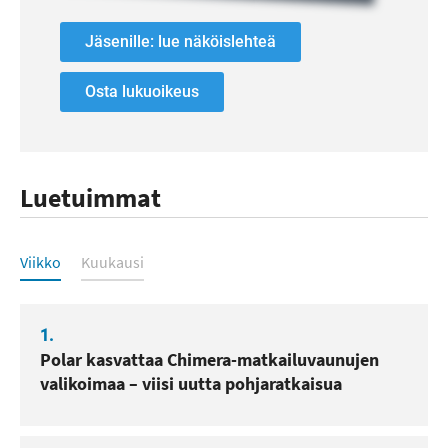
Jäsenille: lue näköislehteä
Osta lukuoikeus
Luetuimmat
Luetuimmat
Viikko
Kuukausi
1.
Polar kasvattaa Chimera-matkailuvaunujen
valikoimaa – viisi uutta pohjaratkaisua