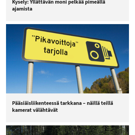
Kysely: Yllättävän moni pelkää pimeällä
ajamista
Pääsiäisliikenteessä tarkkana – näillä teillä
kamerat välähtävät