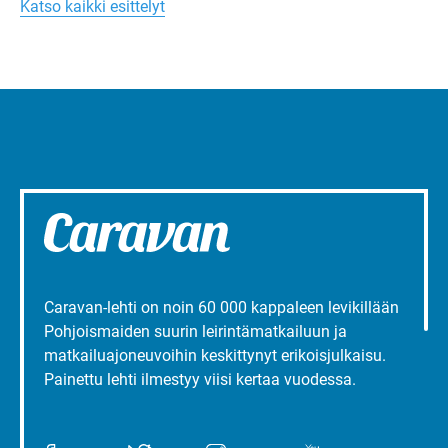
Katso kaikki esittelyt
liepeillä
Caravan-lehti on noin 60 000 kappaleen levikillään
Pohjoismaiden suurin leirintämatkailuun ja
matkailuajoneuvoihin keskittynyt erikoisjulkaisu.
Painettu lehti ilmestyy viisi kertaa vuodessa.