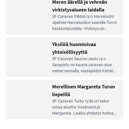
Meren äärellä ja vehreän
Rengastien
portilla
virkistysalueen laidalla
Lue
SF-Caravan Piikkiö ry:n Harvaluoto
Leirintäoppaan
sijait­see Harvaluodon saarella Turun
artikkeli:
kaakkois­puolella. Yhdistys on
Meren
vuokrannut käyttöön­sä osan
äärellä
kunnan viiden hehtaarin
Yksilöä huomioivaa
ja
virkistysalueesta.
vehreän
yhteisöllisyyttä
virkistysalueen
Lue
SF-Caravan Sauvon seutu ry:n
laidalla
Leirintäoppaan
Sarapisto on kaunis caravan-alue
artikkeli:
meren rannalla, vasta­päätä Kemiön
Yksilöä
saarta. Alueella on 130 sähköllä
huomioivaa
varustettua caravan-paik­kaa sekä
Merellinen Margareta Turun
yhteisöllisyyttä
kymmenen paikkaa ilman sähköä.
liepeillä
Lue
SF-Caravan Turku ry:llä on kaksi
Leirintäoppaan
omaa aluet­ta: Kesäniemi ja
artikkeli:
Margareta. Lisäksi yhdis­tys hoitaa
Merellinen
Ruissalo Campingin talvialue­
Margareta
toimintaa.
Turun