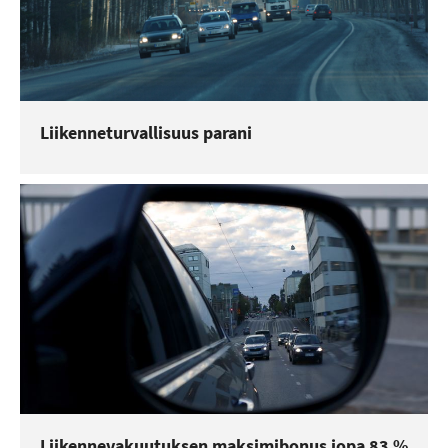
Liikenneturvallisuus parani
Liikennevakuutuksen maksimibonus jopa 83 %