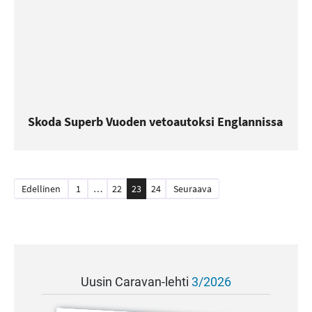
Skoda Superb Vuoden vetoautoksi Englannissa
Artikkelien
Edellinen
1
…
22
23
24
Seuraava
sivutus
Uusin Caravan-lehti
3/2026