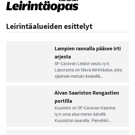
Leirintäalueiden esittelyt
Lampien rannalla pääsee irti
arjesta
Lue
SF-Caravan Liedon seutu ry:n
Leirintäoppaan
Leporanta on tilava leirintäalue, joka
artikkeli:
sijaitsee metsän kes­kellä
Lampien
kirkasvetisen lammen ympärillä. –
rannalla
Lampi on upea ja puhdas, ja se
Aivan Saariston Rengastien
pääsee
tarjoaa ympäris­töineen kauniit
irti
portilla
maisemat ja loistavat virkistäytymis­
arjesta
Lue
mahdollisuudet.
Kuusisto on SF-Caravan Kaarina
Leirintäoppaan
ry:n oma alue meren äärellä
artikkeli:
Kuusiston saarella. Pie­nehkö
Aivan
caravan-alue on lapsiystävällinen,
Saariston
rauhallinen ja silmiinpistävän siisti.