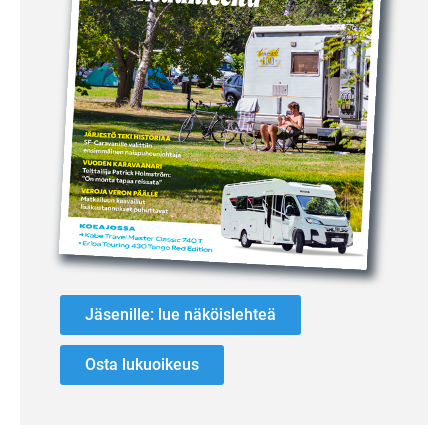
Jäsenille: lue näköislehteä
Osta lukuoikeus