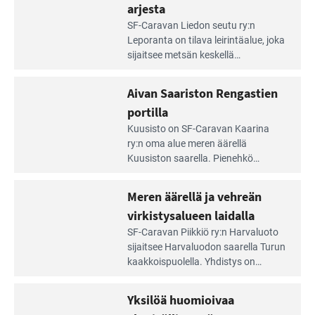
arjesta
Lue
SF-Caravan Liedon seutu ry:n
Leirintäoppaan
Leporanta on tilava leirintäalue, joka
artikkeli:
sijaitsee metsän kes­kellä
Lampien
kirkasvetisen lammen ympärillä. –
rannalla
Lampi on upea ja puhdas, ja se
Aivan Saariston Rengastien
pääsee
tarjoaa ympäris­töineen kauniit
irti
portilla
maisemat ja loistavat virkistäytymis­
arjesta
Lue
mahdollisuudet.
Kuusisto on SF-Caravan Kaarina
Leirintäoppaan
ry:n oma alue meren äärellä
artikkeli:
Kuusiston saarella. Pie­nehkö
Aivan
caravan-alue on lapsiystävällinen,
Saariston
rauhallinen ja silmiinpistävän siisti.
Meren äärellä ja vehreän
Rengastien
portilla
virkistysalueen laidalla
Lue
SF-Caravan Piikkiö ry:n Harvaluoto
Leirintäoppaan
sijait­see Harvaluodon saarella Turun
artikkeli:
kaakkois­puolella. Yhdistys on
Meren
vuokrannut käyttöön­sä osan
äärellä
kunnan viiden hehtaarin
Yksilöä huomioivaa
ja
virkistysalueesta.
vehreän