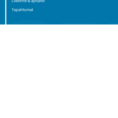
Liikenne & ajotaito
Tapahtumat
Suomen Caravan Media Oy
Viipurintie 58
13210 Hämeenlinna
Yhteystiedot
© 2016-2026 Caravan-lehti / Suomen Caravan
Media Oy
Tietosuojaseloste
Käyttöehdot
Evästeasetukset