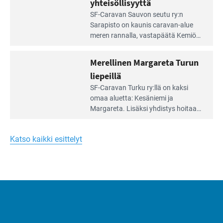
yhteisöllisyyttä
virkistysalueen
Lue
SF-Caravan Sauvon seutu ry:n
laidalla
Leirintäoppaan
Sarapisto on kaunis caravan-alue
artikkeli:
meren rannalla, vasta­päätä Kemiön
Yksilöä
saarta. Alueella on 130 sähköllä
huomioivaa
varustettua caravan-paik­kaa sekä
Merellinen Margareta Turun
yhteisöllisyyttä
kymmenen paikkaa ilman sähköä.
liepeillä
Lue
SF-Caravan Turku ry:llä on kaksi
Leirintäoppaan
omaa aluet­ta: Kesäniemi ja
artikkeli:
Margareta. Lisäksi yhdis­tys hoitaa
Merellinen
Ruissalo Campingin talvialue­
Margareta
toimintaa.
Turun
Katso kaikki esittelyt
liepeillä