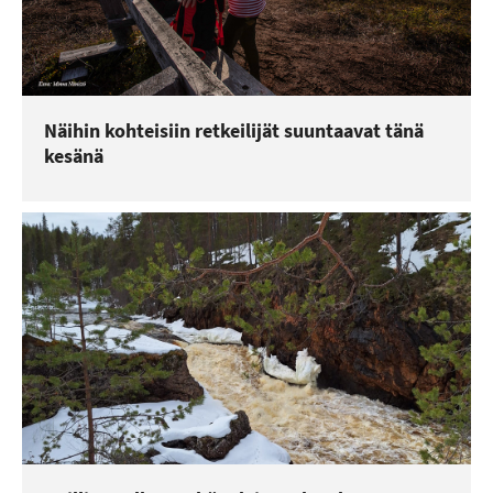
Näihin kohteisiin retkeilijät suuntaavat tänä
kesänä