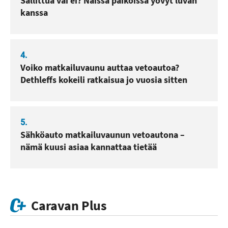
Sallittua vai ei? Näissä paikoissa yövyt luvan
kanssa
4.
Voiko matkailuvaunu auttaa vetoautoa?
Dethleffs kokeili ratkaisua jo vuosia sitten
5.
Sähköauto matkailuvaunun vetoautona –
nämä kuusi asiaa kannattaa tietää
Caravan Plus