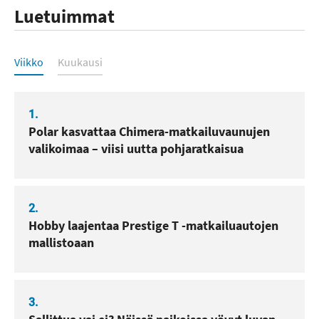
Luetuimmat
Luetuimmat
Viikko
Kuukausi
1.
Polar kasvattaa Chimera-matkailuvaunujen
valikoimaa – viisi uutta pohjaratkaisua
2.
Hobby laajentaa Prestige T -matkailuautojen
mallistoaan
3.