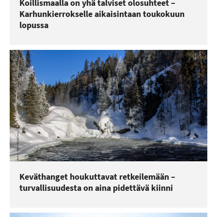
Koillismaalla on yhä talviset olosuhteet –
Karhunkierrokselle aikaisintaan toukokuun
lopussa
Keväthanget houkuttavat retkeilemään –
turvallisuudesta on aina pidettävä kiinni