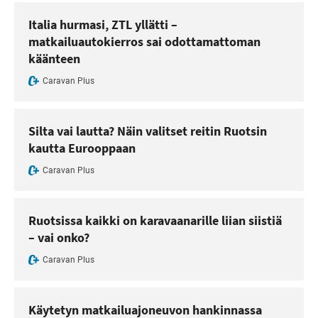
Italia hurmasi, ZTL yllätti –
matkailuautokierros sai odottamattoman
käänteen
Caravan Plus
Silta vai lautta? Näin valitset reitin Ruotsin
kautta Eurooppaan
Caravan Plus
Ruotsissa kaikki on karavaanarille liian siistiä
– vai onko?
Caravan Plus
Käytetyn matkailuajoneuvon hankinnassa