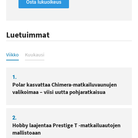
Osta lukuoikeus
Luetuimmat
Luetuimmat
Viikko
Kuukausi
1.
Polar kasvattaa Chimera-matkailuvaunujen
valikoimaa – viisi uutta pohjaratkaisua
2.
Hobby laajentaa Prestige T -matkailuautojen
mallistoaan