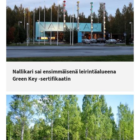
Nallikari sai ensimmäisenä leirintäalueena
Green Key -sertifikaatin