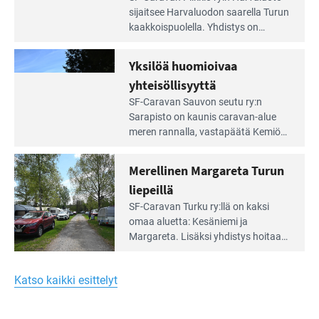
Leirintäoppaan
sijait­see Harvaluodon saarella Turun
artikkeli:
kaakkois­puolella. Yhdistys on
Meren
vuokrannut käyttöön­sä osan
äärellä
kunnan viiden hehtaarin
Yksilöä huomioivaa
ja
virkistysalueesta.
vehreän
yhteisöllisyyttä
virkistysalueen
Lue
SF-Caravan Sauvon seutu ry:n
laidalla
Leirintäoppaan
Sarapisto on kaunis caravan-alue
artikkeli:
meren rannalla, vasta­päätä Kemiön
Yksilöä
saarta. Alueella on 130 sähköllä
huomioivaa
varustettua caravan-paik­kaa sekä
Merellinen Margareta Turun
yhteisöllisyyttä
kymmenen paikkaa ilman sähköä.
liepeillä
Lue
SF-Caravan Turku ry:llä on kaksi
Leirintäoppaan
omaa aluet­ta: Kesäniemi ja
artikkeli:
Margareta. Lisäksi yhdis­tys hoitaa
Merellinen
Ruissalo Campingin talvialue­
Margareta
toimintaa.
Turun
Katso kaikki esittelyt
liepeillä