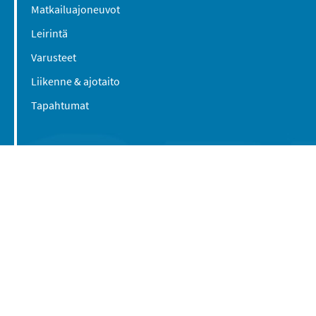
Matkailuajoneuvot
Leirintä
Varusteet
Liikenne & ajotaito
Tapahtumat
Suomen Caravan Media Oy
Viipurintie 58
13210 Hämeenlinna
Yhteystiedot
© 2016-2026 Caravan-lehti / Suomen Caravan
Media Oy