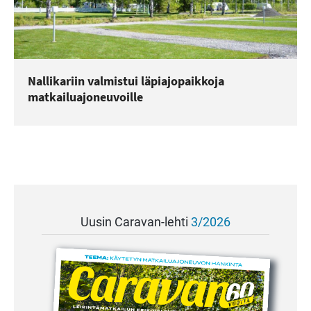
Nallikariin valmistui läpiajopaikkoja
matkailuajoneuvoille
Uusin Caravan-lehti
3/2026