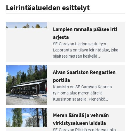
Leirintäalueiden esittelyt
Lampien rannalla pääsee irti
arjesta
Lue
SF-Caravan Liedon seutu ry:n
Leirintäoppaan
Leporanta on tilava leirintäalue, joka
artikkeli:
sijaitsee metsän kes­kellä
Lampien
kirkasvetisen lammen ympärillä. –
rannalla
Lampi on upea ja puhdas, ja se
Aivan Saariston Rengastien
pääsee
tarjoaa ympäris­töineen kauniit
irti
portilla
maisemat ja loistavat virkistäytymis­
arjesta
Lue
mahdollisuudet.
Kuusisto on SF-Caravan Kaarina
Leirintäoppaan
ry:n oma alue meren äärellä
artikkeli:
Kuusiston saarella. Pie­nehkö
Aivan
caravan-alue on lapsiystävällinen,
Saariston
rauhallinen ja silmiinpistävän siisti.
Meren äärellä ja vehreän
Rengastien
portilla
virkistysalueen laidalla
Lue
SF-Caravan Piikkiö ry:n Harvaluoto