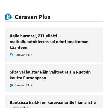
Caravan Plus
Italia hurmasi, ZTL yllätti –
matkailuautokierros sai odottamattoman
käänteen
Caravan Plus
Silta vai lautta? Näin valitset reitin Ruotsin
kautta Eurooppaan
Caravan Plus
Ruotsissa kaikki on karavaanarille liian siistiä