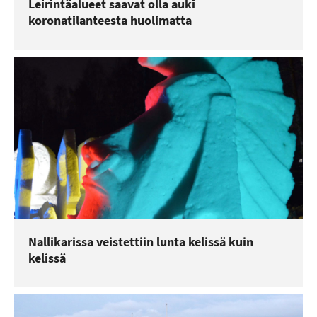
Leirintäalueet saavat olla auki
koronatilanteesta huolimatta
Nallikarissa veistettiin lunta kelissä kuin
kelissä