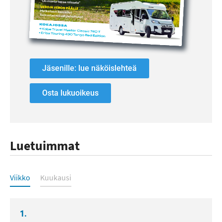
Jäsenille: lue näköislehteä
Osta lukuoikeus
Luetuimmat
Luetuimmat
Viikko
Kuukausi
1.