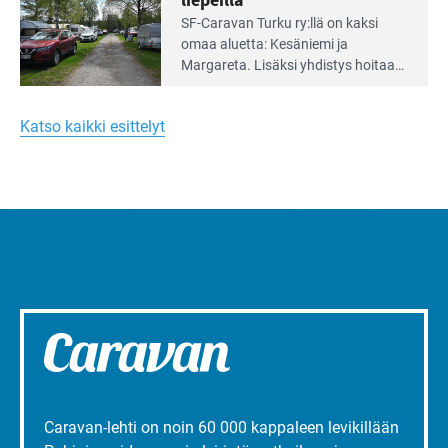
Lue
SF-Caravan Turku ry:llä on kaksi
Leirintäoppaan
omaa aluet­ta: Kesäniemi ja
artikkeli:
Margareta. Lisäksi yhdis­tys hoitaa
Merellinen
Ruissalo Campingin talvialue­
Margareta
toimintaa.
Turun
Katso kaikki esittelyt
liepeillä
Caravan-lehti on noin 60 000 kappaleen levikillään