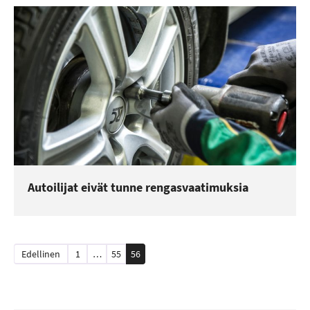
Autoilijat eivät tunne rengasvaatimuksia
Artikkelien
Edellinen
1
…
55
56
sivutus