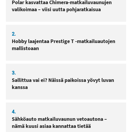
Polar kasvattaa Chimera-matkailuvaunujen
valikoimaa – viisi uutta pohjaratkaisua
2.
Hobby laajentaa Prestige T -matkailuautojen
mallistoaan
3.
Sallittua vai ei? Näissä paikoissa yövyt luvan
kanssa
4.
Sähköauto matkailuvaunun vetoautona –
nämä kuusi asiaa kannattaa tietää