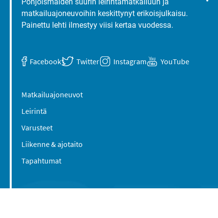
Pohjoismaiden suurin leirintämatkailuun ja
matkailuajoneuvoihin keskittynyt erikoisjulkaisu.
Painettu lehti ilmestyy viisi kertaa vuodessa.
Facebook
Twitter
Instagram
YouTube
Matkailuajoneuvot
Leirintä
Varusteet
Liikenne & ajotaito
Tapahtumat
Suomen Caravan Media Oy