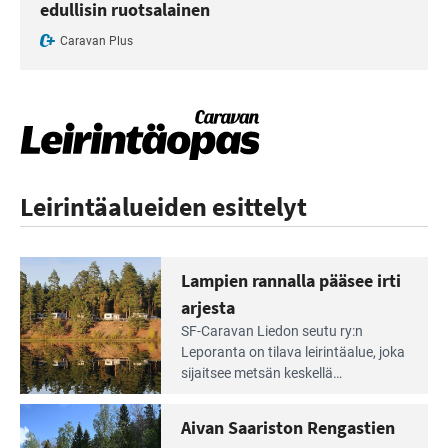
edullisin ruotsalainen
Caravan Plus
Leirintäalueiden esittelyt
Lampien rannalla pääsee irti
arjesta
Lue
SF-Caravan Liedon seutu ry:n
Leirintäoppaan
Leporanta on tilava leirintäalue, joka
artikkeli:
sijaitsee metsän kes­kellä
Lampien
kirkasvetisen lammen ympärillä. –
rannalla
Lampi on upea ja puhdas, ja se
Aivan Saariston Rengastien
pääsee
tarjoaa ympäris­töineen kauniit
irti