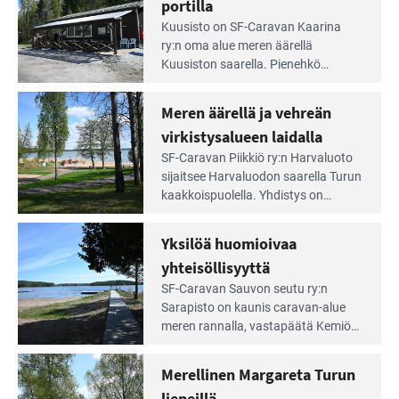
portilla
maisemat ja loistavat virkistäytymis­
arjesta
Lue
mahdollisuudet.
Kuusisto on SF-Caravan Kaarina
Leirintäoppaan
ry:n oma alue meren äärellä
artikkeli:
Kuusiston saarella. Pie­nehkö
Aivan
caravan-alue on lapsiystävällinen,
Saariston
rauhallinen ja silmiinpistävän siisti.
Meren äärellä ja vehreän
Rengastien
portilla
virkistysalueen laidalla
Lue
SF-Caravan Piikkiö ry:n Harvaluoto
Leirintäoppaan
sijait­see Harvaluodon saarella Turun
artikkeli:
kaakkois­puolella. Yhdistys on
Meren
vuokrannut käyttöön­sä osan
äärellä
kunnan viiden hehtaarin
Yksilöä huomioivaa
ja
virkistysalueesta.
vehreän
yhteisöllisyyttä
virkistysalueen
Lue
SF-Caravan Sauvon seutu ry:n
laidalla
Leirintäoppaan
Sarapisto on kaunis caravan-alue
artikkeli:
meren rannalla, vasta­päätä Kemiön
Yksilöä
saarta. Alueella on 130 sähköllä
huomioivaa
varustettua caravan-paik­kaa sekä
Merellinen Margareta Turun
yhteisöllisyyttä
kymmenen paikkaa ilman sähköä.
liepeillä